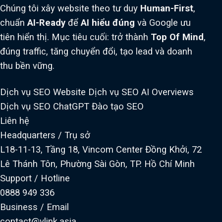
Chúng tôi xây website theo tư duy
Human-First
,
chuẩn
AI-Ready
để
AI hiểu đúng
và Google ưu
tiên hiển thị. Mục tiêu cuối: trở thành
Top Of Mind
,
đúng traffic, tăng chuyển đổi, tạo lead và doanh
thu bền vững.
Dịch vụ SEO Website
Dịch vụ SEO AI Overviews
Dịch vụ SEO ChatGPT
Đào tạo SEO
Liên hệ
Headquarters / Trụ sở
L18-11-13, Tầng 18, Vincom Center Đồng Khởi, 72
Lê Thánh Tôn, Phường Sài Gòn, TP. Hồ Chí Minh
Support / Hotline
0888 949 336
Business / Email
contact@vlink.asia