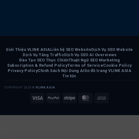
Giới Thiệu VLINK ASIA
Liên hệ SEO Website
Dịch Vụ SEO Website
Dịch Vụ Tăng Traffic
Dịch Vụ SEO AI Overviews
Đào Tạo SEO Thực Chiến
Thuật Ngữ SEO Marketing
Subscription & Refund Policy
Terms of Service
Cookie Policy
Privacy Policy
Chính Sách Nội Dung AI
Sơ đồ trang VLINK ASIA
Tin tức
COPYRIGHT 2026 ©
VLINK ASIA
Visa
PayPal
Stripe
MasterCard
Cash
On
Delivery