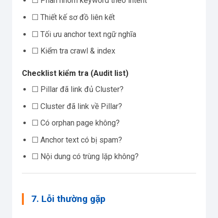
☐ Phân nhóm keyword theo intent
☐ Thiết kế sơ đồ liên kết
☐ Tối ưu anchor text ngữ nghĩa
☐ Kiểm tra crawl & index
Checklist kiểm tra (Audit list)
☐ Pillar đã link đủ Cluster?
☐ Cluster đã link về Pillar?
☐ Có orphan page không?
☐ Anchor text có bị spam?
☐ Nội dung có trùng lặp không?
7. Lỗi thường gặp