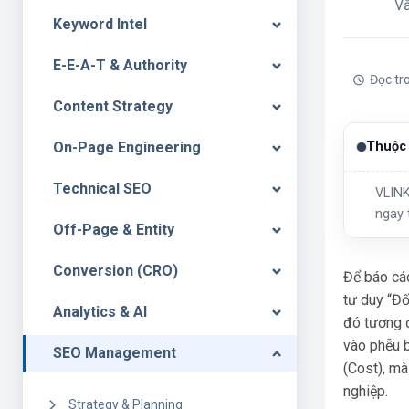
V
Keyword Intel
E-E-A-T & Authority
Đọc tr
Content Strategy
On-Page Engineering
Thuộc 
Technical SEO
VLINK
ngay 
Off-Page & Entity
Conversion (CRO)
Để báo cáo
tư duy “Đố
Analytics & AI
đó tương 
vào phễu b
SEO Management
(Cost), mà
nghiệp.
Strategy & Planning