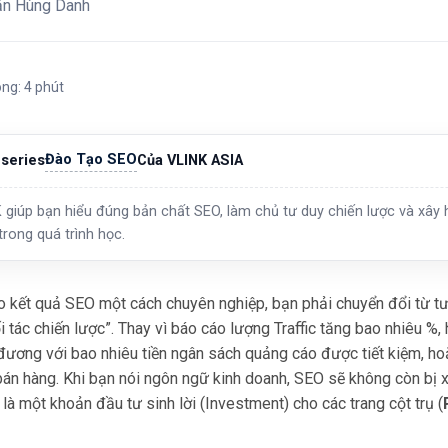
ăn Hùng Danh
ong: 4 phút
Đào Tạo SEO
series
Của VLINK ASIA
 giúp bạn hiểu đúng bản chất SEO, làm chủ tư duy chiến lược và xây h
trong quá trình học.
 kết quả SEO một cách chuyên nghiệp, bạn phải chuyển đổi từ tư
i tác chiến lược”. Thay vì báo cáo lượng Traffic tăng bao nhiêu %,
đương với bao nhiêu tiền ngân sách quảng cáo được tiết kiệm, h
án hàng. Khi bạn nói ngôn ngữ kinh doanh, SEO sẽ không còn bị 
 là một khoản đầu tư sinh lời (Investment) cho các trang cột trụ (