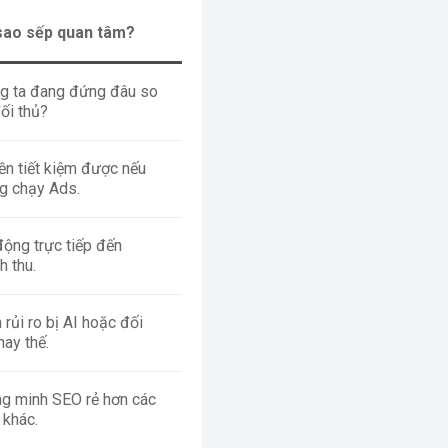
sao sếp quan tâm?
g ta đang đứng đâu so
đối thủ?
iền tiết kiệm được nếu
g chạy Ads.
động trực tiếp đến
h thu.
 rủi ro bị AI hoặc đối
hay thế.
g minh SEO rẻ hơn các
 khác.