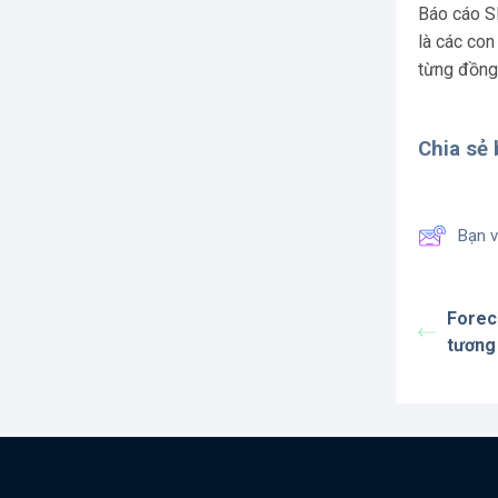
Báo cáo SE
là các con
từng đồng 
Chia sẻ b
Bạn v
Forec
tương 