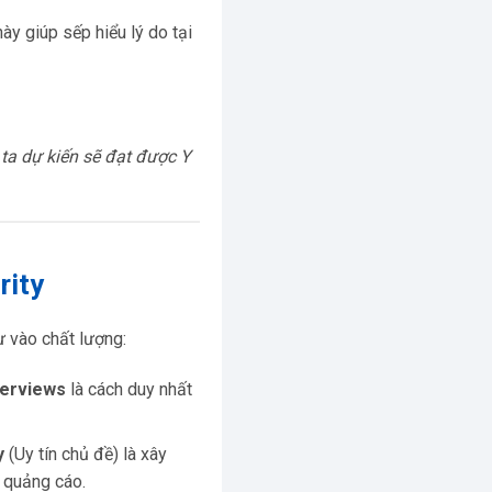
này giúp sếp hiểu lý do tại
ta dự kiến sẽ đạt được Y
rity
ư vào chất lượng:
verviews
là cách duy nhất
y
(Uy tín chủ đề) là xây
 quảng cáo.