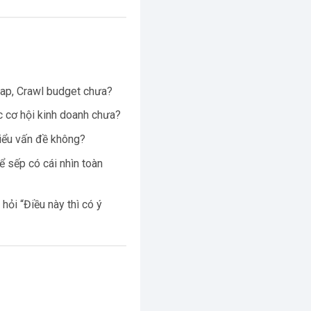
g
map, Crawl budget chưa?
c cơ hội kinh doanh chưa?
hiểu vấn đề không?
ể sếp có cái nhìn toàn
hỏi “Điều này thì có ý