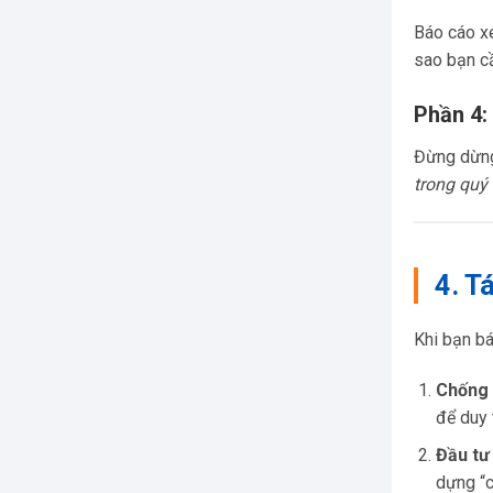
Báo cáo x
sao bạn c
Phần 4:
Đừng dừng 
trong quý 
4. T
Khi bạn bá
Chống 
để duy 
Đầu tư 
dựng “c