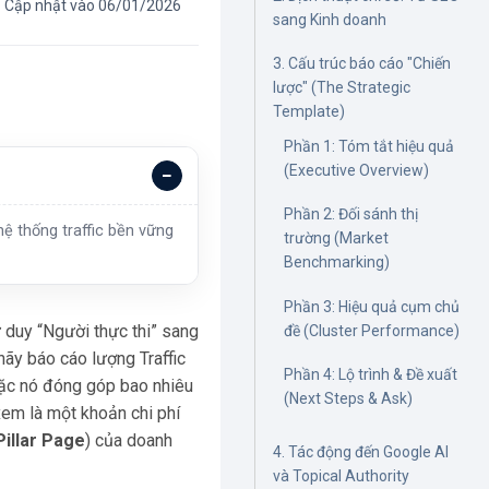
Cập nhật vào 06/01/2026
sang Kinh doanh
3. Cấu trúc báo cáo "Chiến
lược" (The Strategic
Template)
Phần 1: Tóm tắt hiệu quả
(Executive Overview)
Phần 2: Đối sánh thị
ệ thống traffic bền vững
trường (Market
Benchmarking)
Phần 3: Hiệu quả cụm chủ
 duy “Người thực thi” sang
đề (Cluster Performance)
 hãy báo cáo lượng Traffic
Phần 4: Lộ trình & Đề xuất
oặc nó đóng góp bao nhiêu
(Next Steps & Ask)
xem là một khoản chi phí
Pillar Page
) của doanh
4. Tác động đến Google AI
và Topical Authority