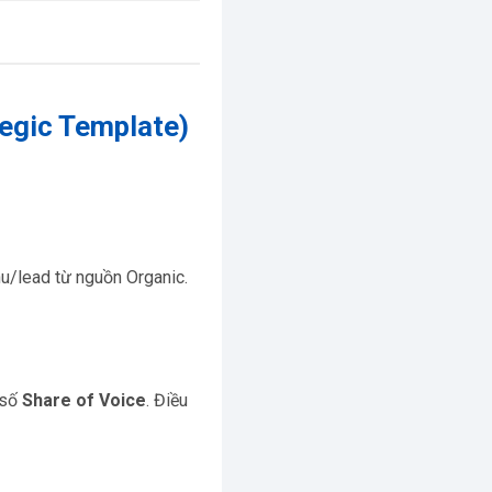
tegic Template)
u/lead từ nguồn Organic.
 số
Share of Voice
. Điều