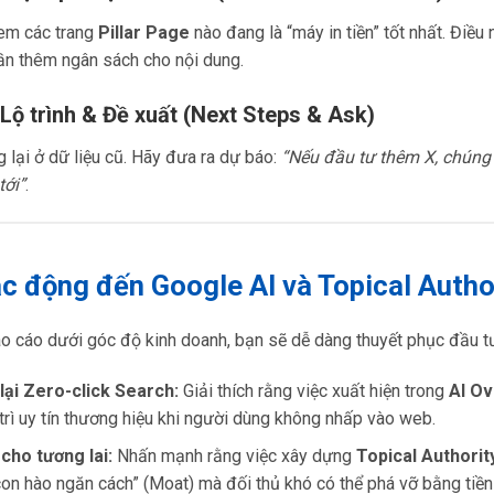
em các trang
Pillar Page
nào đang là “máy in tiền” tốt nhất. Điều 
ần thêm ngân sách cho nội dung.
 Lộ trình & Đề xuất (Next Steps & Ask)
lại ở dữ liệu cũ. Hãy đưa ra dự báo:
“Nếu đầu tư thêm X, chúng 
tới”
.
ác động đến Google AI và Topical Autho
o cáo dưới góc độ kinh doanh, bạn sẽ dễ dàng thuyết phục đầu t
lại Zero-click Search:
Giải thích rằng việc xuất hiện trong
AI O
trì uy tín thương hiệu khi người dùng không nhấp vào web.
cho tương lai:
Nhấn mạnh rằng việc xây dựng
Topical Authorit
on hào ngăn cách” (Moat) mà đối thủ khó có thể phá vỡ bằng tiền