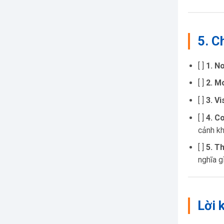
5. C
[ ]
1. N
[ ]
2. M
[ ]
3. Vi
[ ]
4. C
cảnh k
[ ]
5. T
nghĩa g
Lời 