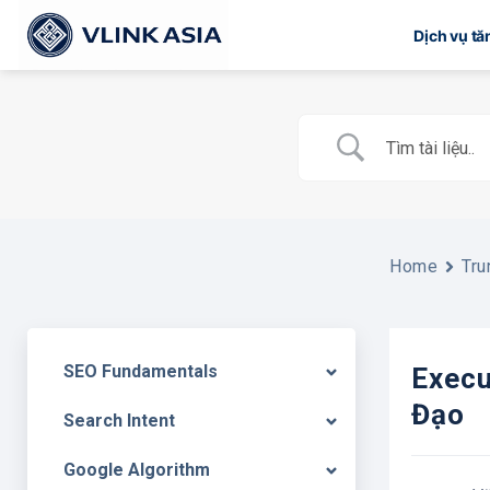
Bỏ
Dịch vụ t
qua
nội
dung
Home
Tru
SEO Fundamentals
Execu
Đạo
Search Intent
Google Algorithm