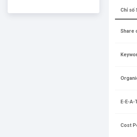
Chỉ số
Share 
Keywor
Organi
E-E-A-T
Cost P