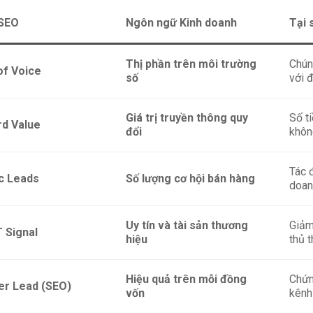
 SEO
Ngôn ngữ Kinh doanh
Tại 
Thị phần trên môi trường
Chún
of Voice
số
với 
Giá trị truyền thông quy
Số t
d Value
đổi
khôn
Tác 
c Leads
Số lượng cơ hội bán hàng
doan
Uy tín và tài sản thương
Giảm
 Signal
hiệu
thủ t
Hiệu quả trên mỗi đồng
Chứn
er Lead (SEO)
vốn
kênh