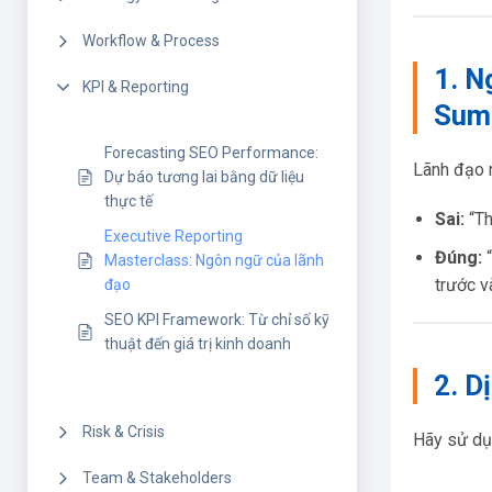
Workflow & Process
1. N
KPI & Reporting
Sum
Forecasting SEO Performance:
Lãnh đạo r
Dự báo tương lai bằng dữ liệu
thực tế
Sai:
“Th
Executive Reporting
Đúng:
“
Masterclass: Ngôn ngữ của lãnh
trước v
đạo
SEO KPI Framework: Từ chỉ số kỹ
thuật đến giá trị kinh doanh
2. D
Risk & Crisis
Hãy sử dụn
Team & Stakeholders