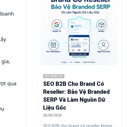
 doanh
xây
gia,
SEO WEBSITE
ượt qua
SEO B2B Cho Brand Có
Reseller: Bảo Vệ Branded
SERP Và Làm Nguồn Dữ
Liệu Gốc
vụ
26/06/2026
SEO B2B cho brand có reseller không