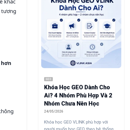
hể khác
ả tương
p hơn
GEO
Khóa Học GEO Dành Cho
Ai? 4 Nhóm Phù Hợp Và 2
Nhóm Chưa Nên Học
 không
24/05/2026
Khóa học GEO VLINK phù hợp với
người muốn học GEO theo hệ thống,