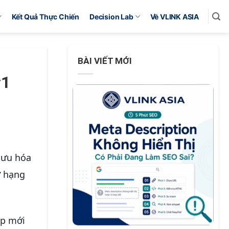
Kết Quả Thực Chiến
Decision Lab
Về VLINK ASIA
BÀI VIẾT MỚI
#1
 ưu hóa
ứ hạng
ệp mới