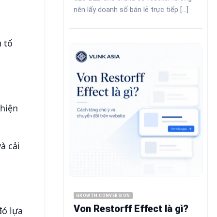
nên lấy doanh số bán lẻ trực tiếp [...]
 tố
 hiện
à cải
GROWTH CONVERSION
Von Restorff Effect là gì?
đó lựa