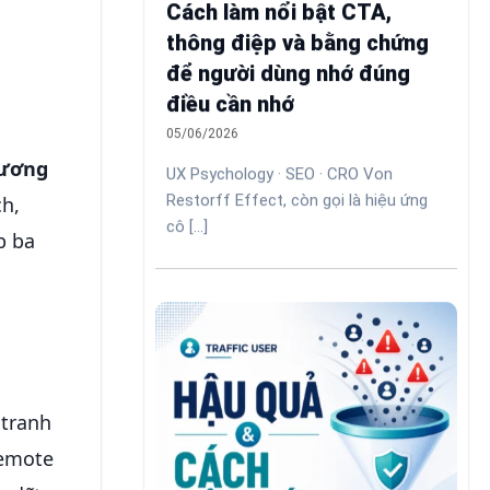
Cách làm nổi bật CTA,
thông điệp và bằng chứng
để người dùng nhớ đúng
điều cần nhớ
05/06/2026
lương
UX Psychology · SEO · CRO Von
Restorff Effect, còn gọi là hiệu ứng
ch,
cô [...]
p ba
 tranh
remote