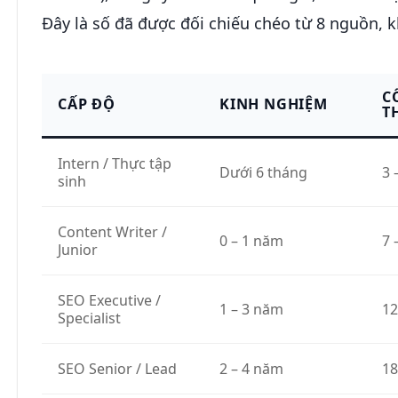
Đây là số đã được đối chiếu chéo từ 8 nguồn, k
C
CẤP ĐỘ
KINH NGHIỆM
T
Intern / Thực tập
Dưới 6 tháng
3 
sinh
Content Writer /
0 – 1 năm
7 
Junior
SEO Executive /
1 – 3 năm
12
Specialist
SEO Senior / Lead
2 – 4 năm
18