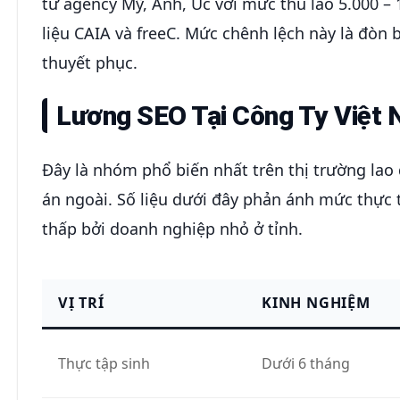
từ agency Mỹ, Anh, Úc với mức thù lao 5.000 –
liệu CAIA và freeC. Mức chênh lệch này là đòn 
thuyết phục.
Lương SEO Tại Công Ty Việt
Đây là nhóm phổ biến nhất trên thị trường lao
án ngoài. Số liệu dưới đây phản ánh mức thực 
thấp bởi doanh nghiệp nhỏ ở tỉnh.
VỊ TRÍ
KINH NGHIỆM
Thực tập sinh
Dưới 6 tháng