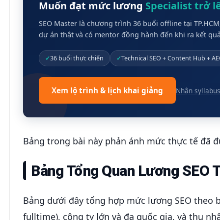
Muốn đạt mức lương
Specialist trở l
SEO Master là chương trình 36 buổi offline tại TP.HC
dự án thật và có mentor đồng hành đến khi ra kết qu
36 buổi thực chiến
Technical SEO + Content Hub + A
Xem lộ trình & lịch khai giảng
Nhận syllabus
Bảng trong bài này phản ánh mức thực tế đã đ
Bảng Tổng Quan Lương SEO 
Bảng dưới đây tổng hợp mức lương SEO theo b
fulltime), công ty lớn và đa quốc gia, và thu nh