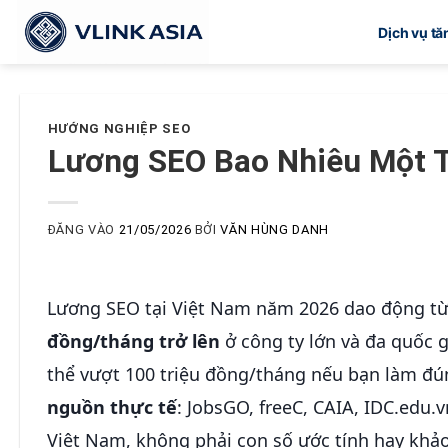
Bỏ
Dịch vụ t
qua
nội
dung
HƯỚNG NGHIỆP SEO
Lương SEO Bao Nhiêu Một T
ĐĂNG VÀO
21/05/2026
BỞI
VĂN HÙNG DANH
Lương SEO tại Việt Nam năm 2026 dao động t
đồng/tháng trở lên
ở công ty lớn và đa quốc gi
thể vượt 100 triệu đồng/tháng nếu bạn làm đún
nguồn thực tế
: JobsGO, freeC, CAIA, IDC.edu
Việt Nam, không phải con số ước tính hay khảo