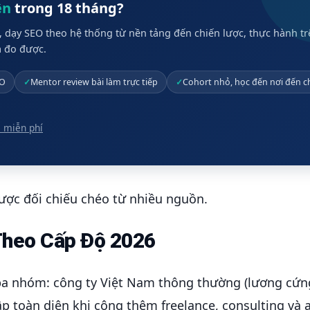
ên
trong 18 tháng?
M, dạy SEO theo hệ thống từ nền tảng đến chiến lược, thực hành t
ả đo được.
EO
Mentor review bài làm trực tiếp
Cohort nhỏ, học đến nơi đến 
 miễn phí
ược đối chiếu chéo từ nhiều nguồn.
Theo Cấp Độ 2026
a nhóm: công ty Việt Nam thông thường (lương cứn
ập toàn diện khi cộng thêm freelance, consulting và af