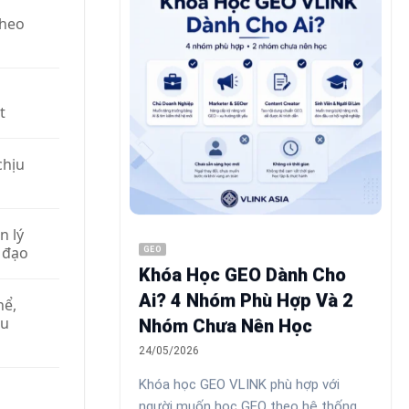
theo
t
chịu
n lý
 đạo
GEO
Khóa Học GEO Dành Cho
Ai? 4 Nhóm Phù Hợp Và 2
hể,
ều
Nhóm Chưa Nên Học
24/05/2026
Khóa học GEO VLINK phù hợp với
người muốn học GEO theo hệ thống,