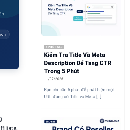
rên
chốn
5 PHÚT SEO
Kiểm Tra Title Và Meta
Description Để Tăng CTR
Trong 5 Phút
11/07/2026
Bạn chỉ cần 5 phút để phát hiện một
URL đang có Title và Meta [...]
g
filiate.