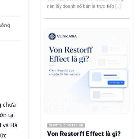
nên lấy doanh số bán lẻ trực tiếp [...]
u
không
g chưa
ớn tại
M và Hà
GROWTH CONVERSION
Von Restorff Effect là gì?
mức