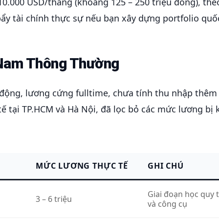
 10.000 USD/tháng (khoảng 125 – 250 triệu đồng), the
bẩy tài chính thực sự nếu bạn xây dựng portfolio quố
 Nam Thông Thường
 động, lương cứng fulltime, chưa tính thu nhập thêm
tế tại TP.HCM và Hà Nội, đã lọc bỏ các mức lương bị 
MỨC LƯƠNG THỰC TẾ
GHI CHÚ
Giai đoạn học quy 
3 – 6 triệu
và công cụ