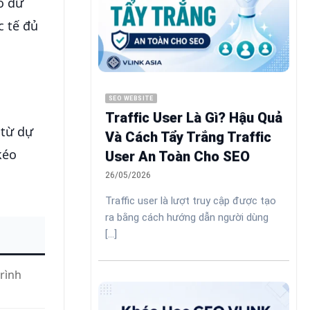
o dữ
c tế đủ
SEO WEBSITE
Traffic User Là Gì? Hậu Quả
 từ dự
Và Cách Tẩy Trắng Traffic
kéo
User An Toàn Cho SEO
26/05/2026
Traffic user là lượt truy cập được tạo
ra bằng cách hướng dẫn người dùng
[...]
trình