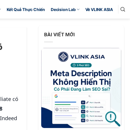
Kết Quả Thực Chiến
Decision Lab
Về VLINK ASIA
BÀI VIẾT MỚI
6
liate có
8
 Indeed