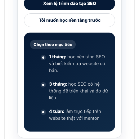
Xem lộ trình đào tạo SEO
Tôi muốn học nền tảng trước
Chọn theo mục tiêu
1 tháng:
học nền tảng SEO
và biết kiểm tra website cơ
bản.
3 tháng:
học SEO có hệ
thống để triển khai và đo dữ
liệu.
4 tuần:
làm trực tiếp trên
website thật với mentor.