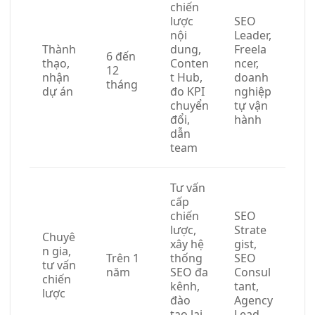
chiến
lược
SEO
nội
Leader,
Thành
dung,
Freela
6 đến
thạo,
Conten
ncer,
12
nhận
t Hub,
doanh
tháng
dự án
đo KPI
nghiệp
chuyển
tự vận
đổi,
hành
dẫn
team
Tư vấn
cấp
chiến
SEO
lược,
Strate
Chuyê
xây hệ
gist,
n gia,
Trên 1
thống
SEO
tư vấn
năm
SEO đa
Consul
chiến
kênh,
tant,
lược
đào
Agency
tạo lại
Lead