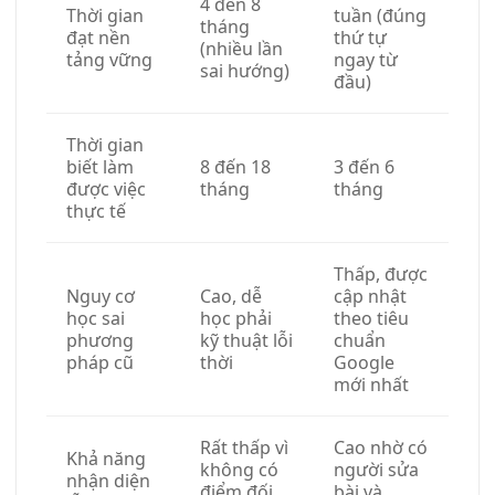
4 đến 8
Thời gian
tuần (đúng
tháng
đạt nền
thứ tự
(nhiều lần
tảng vững
ngay từ
sai hướng)
đầu)
Thời gian
biết làm
8 đến 18
3 đến 6
được việc
tháng
tháng
thực tế
Thấp, được
Nguy cơ
Cao, dễ
cập nhật
học sai
học phải
theo tiêu
phương
kỹ thuật lỗi
chuẩn
pháp cũ
thời
Google
mới nhất
Rất thấp vì
Cao nhờ có
Khả năng
không có
người sửa
nhận diện
điểm đối
bài và