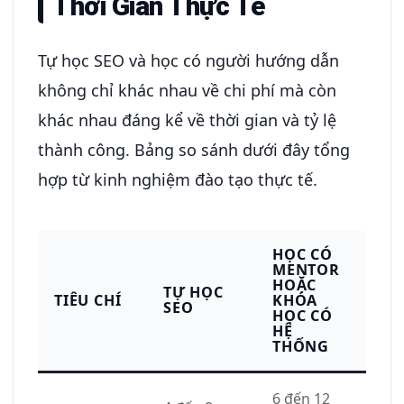
Thời Gian Thực Tế
Tự học SEO và học có người hướng dẫn
không chỉ khác nhau về chi phí mà còn
khác nhau đáng kể về thời gian và tỷ lệ
thành công. Bảng so sánh dưới đây tổng
hợp từ kinh nghiệm đào tạo thực tế.
HỌC CÓ
MENTOR
HOẶC
TỰ HỌC
TIÊU CHÍ
KHÓA
SEO
HỌC CÓ
HỆ
THỐNG
6 đến 12