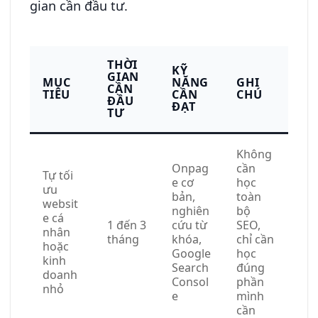
gian cần đầu tư.
THỜI
KỸ
GIAN
MỤC
NĂNG
GHI
CẦN
TIÊU
CẦN
CHÚ
ĐẦU
ĐẠT
TƯ
Không
Onpag
cần
Tự tối
e cơ
học
ưu
bản,
toàn
websit
nghiên
bộ
e cá
1 đến 3
cứu từ
SEO,
nhân
tháng
khóa,
chỉ cần
hoặc
Google
học
kinh
Search
đúng
doanh
Consol
phần
nhỏ
e
mình
cần