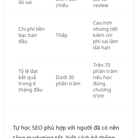
lỗi sai
chiếu
review
Cao hơn
Chi phí tiền
nhưng tiết
bạc ban
Thấp
kiệm chi
đầu
phí sai lầm
dài hạn
Trên 70
Tỷ lệ đạt
phần trăm
kết quả
Dưới 30
nếu học
trong 6
phần trăm
đúng
tháng đầu
chương
trình
Tự học SEO phù hợp với người đã có nền
tảng marketing tốt, biết cách hệ thống