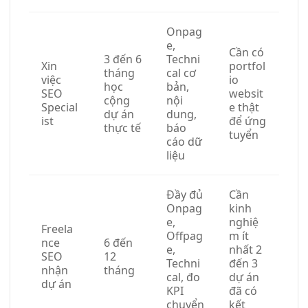
Onpag
e,
Cần có
3 đến 6
Techni
Xin
portfol
tháng
cal cơ
việc
io
học
bản,
SEO
websit
cộng
nội
Special
e thật
dự án
dung,
ist
để ứng
thực tế
báo
tuyển
cáo dữ
liệu
Đầy đủ
Cần
Onpag
kinh
e,
nghiệ
Freela
Offpag
m ít
nce
6 đến
e,
nhất 2
SEO
12
Techni
đến 3
nhận
tháng
cal, đo
dự án
dự án
KPI
đã có
chuyển
kết