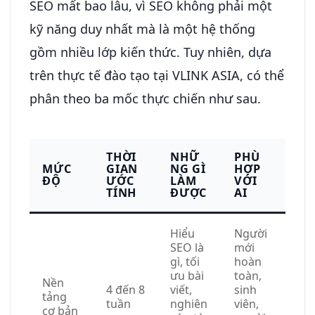
SEO mất bao lâu, vì SEO không phải một
kỹ năng duy nhất mà là một hệ thống
gồm nhiều lớp kiến thức. Tuy nhiên, dựa
trên thực tế đào tạo tại VLINK ASIA, có thể
phân theo ba mốc thực chiến như sau.
THỜI
NHỮ
PHÙ
MỨC
GIAN
NG GÌ
HỢP
ĐỘ
ƯỚC
LÀM
VỚI
TÍNH
ĐƯỢC
AI
Hiểu
Người
SEO là
mới
gì, tối
hoàn
ưu bài
toàn,
Nền
4 đến 8
viết,
sinh
tảng
tuần
nghiên
viên,
cơ bản