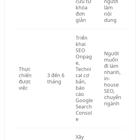
cứu từ
người
khóa
làm
đơn
nội
giản
dung
Triển
khai
SEO
Người
Onpag
muốn
e,
đi làm
Thực
Techni
nhanh,
chiến
3 đến 6
cal cơ
in-
được
tháng
bản,
house
việc
báo
SEO,
cáo
chuyển
Google
ngành
Search
Consol
e
Xây