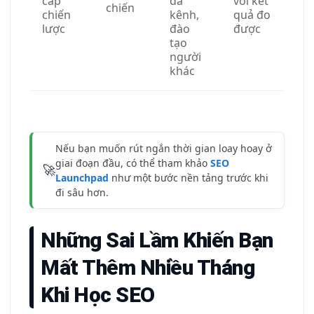
cấp
đa
với kết
chiến
chiến
kênh,
quả đo
lược
đào
được
tạo
người
khác
Nếu bạn muốn rút ngắn thời gian loay hoay ở
giai đoạn đầu, có thể tham khảo
SEO
🚀
Launchpad
như một bước nền tảng trước khi
đi sâu hơn.
Những Sai Lầm Khiến Bạn
Mất Thêm Nhiều Tháng
Khi Học SEO