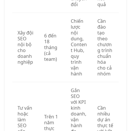
đổi
quả
Chiến
Cần
lược
đào
Xây đội
nội
tạo
6 đến
SEO
dung,
theo
18
nội bộ
Conten
chươn
tháng
cho
t Hub,
g trình
(cả
doanh
quy
chuẩn
team)
nghiệp
trình
hóa
vận
cho cả
hành
nhóm
Gắn
SEO
với KPI
Tư vấn
kinh
Cần
hoặc
doanh,
nhiều
Trên 1
làm
vận
dự án
năm
SEO
hành
thực tế
thực