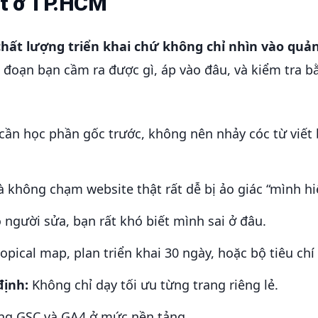
tốt ở TP.HCM
hất lượng triển khai chứ không chỉ nhìn vào quản
i đoạn bạn cầm ra được gì, áp vào đâu, và kiểm tra 
ần học phần gốc trước, không nên nhảy cóc từ viết 
không chạm website thật rất dễ bị ảo giác “mình hiể
người sửa, bạn rất khó biết mình sai ở đâu.
topical map, plan triển khai 30 ngày, hoặc bộ tiêu chí
định:
Không chỉ dạy tối ưu từng trang riêng lẻ.
ùng GSC và GA4 ở mức nền tảng.