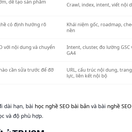
ớm, dễ tạo sản phẩm
Crawl, index, intent, viết nội
hề có định hướng rõ
Khái niệm gốc, roadmap, chec
nền
O với nội dung và chuyển
Intent, cluster, đo lường GSC 
GA4
 nào cần sửa trước để đỡ
URL, cấu trúc nội dung, tran
lực, liên kết nội bộ
 dài hạn, bài
học nghề SEO bài bản
và bài
nghề SEO
ọc và độ phù hợp.