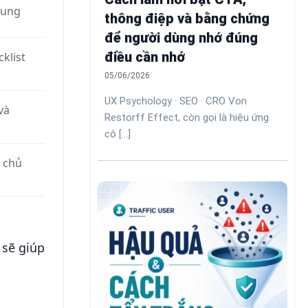
 dung
thông điệp và bằng chứng
để người dùng nhớ đúng
điều cần nhớ
klist
05/06/2026
UX Psychology · SEO · CRO Von
và
Restorff Effect, còn gọi là hiệu ứng
cô [...]
g chủ
sẽ giúp