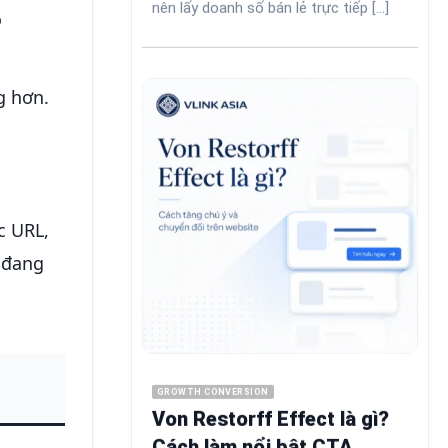
nên lấy doanh số bán lẻ trực tiếp [...]
o
g hơn.
c URL,
 đang
GROWTH CONVERSION
Von Restorff Effect là gì?
Cách làm nổi bật CTA,