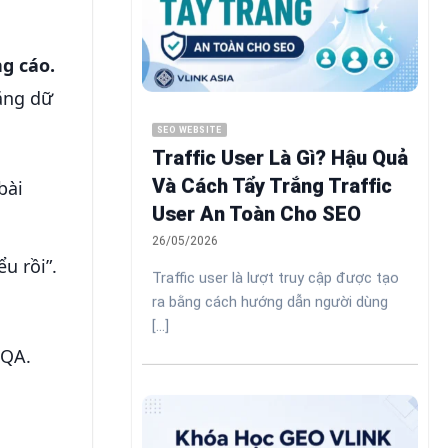
g cáo.
bằng dữ
SEO WEBSITE
Traffic User Là Gì? Hậu Quả
Và Cách Tẩy Trắng Traffic
bài
User An Toàn Cho SEO
26/05/2026
u rồi”.
Traffic user là lượt truy cập được tạo
ra bằng cách hướng dẫn người dùng
[...]
 QA.