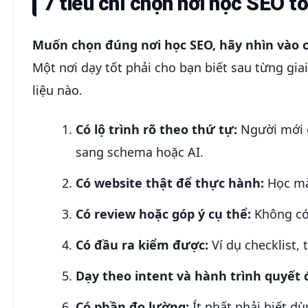
7 tiêu chí chọn nơi học SEO 
Muốn chọn đúng nơi học SEO, hãy nhìn vào c
Một nơi dạy tốt phải cho bạn biết sau từng gia
liệu nào.
Có lộ trình rõ theo thứ tự:
Người mới c
sang schema hoặc AI.
Có website thật để thực hành:
Học mà 
Có review hoặc góp ý cụ thể:
Không có 
Có đầu ra kiểm được:
Ví dụ checklist, 
Dạy theo intent và hành trình quyết 
Có phần đo lường:
Ít nhất phải biết d