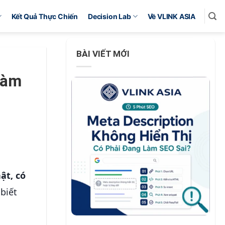
Kết Quả Thực Chiến
Decision Lab
Về VLINK ASIA
BÀI VIẾT MỚI
làm
ật, có
biết