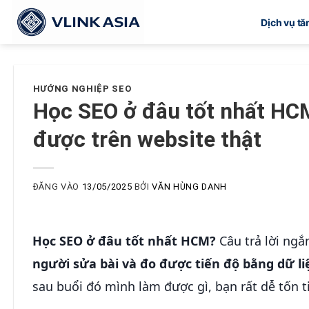
Bỏ
Dịch vụ t
qua
nội
dung
HƯỚNG NGHIỆP SEO
Học SEO ở đâu tốt nhất HC
được trên website thật
ĐĂNG VÀO
13/05/2025
BỞI
VĂN HÙNG DANH
Học SEO ở đâu tốt nhất HCM?
Câu trả lời ngắ
người sửa bài và đo được tiến độ bằng dữ li
sau buổi đó mình làm được gì, bạn rất dễ tốn 