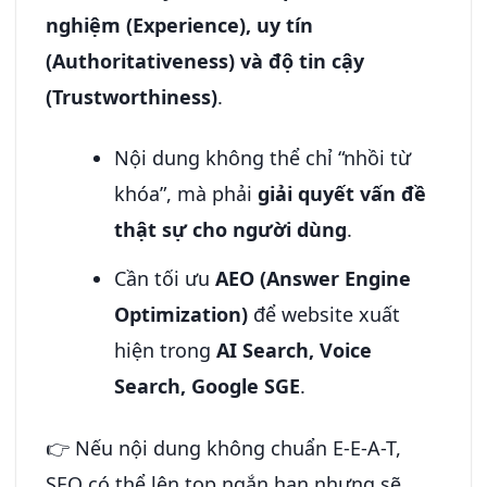
nghiệm (Experience), uy tín
(Authoritativeness) và độ tin cậy
(Trustworthiness)
.
Nội dung không thể chỉ “nhồi từ
khóa”, mà phải
giải quyết vấn đề
thật sự cho người dùng
.
Cần tối ưu
AEO (Answer Engine
Optimization)
để website xuất
hiện trong
AI Search, Voice
Search, Google SGE
.
👉 Nếu nội dung không chuẩn E-E-A-T,
SEO có thể lên top ngắn hạn nhưng sẽ