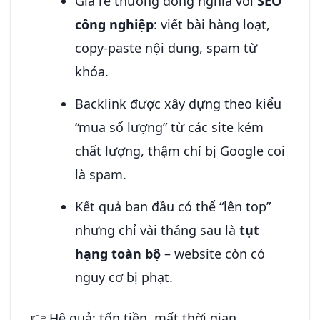
Giá rẻ thường đồng nghĩa với
SEO
công nghiệp
: viết bài hàng loạt,
copy-paste nội dung, spam từ
khóa.
Backlink được xây dựng theo kiểu
“mua số lượng” từ các site kém
chất lượng, thậm chí bị Google coi
là spam.
Kết quả ban đầu có thể “lên top”
nhưng chỉ vài tháng sau là
tụt
hạng toàn bộ
– website còn có
nguy cơ bị phạt.
👉 Hệ quả: tốn tiền, mất thời gian,