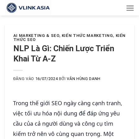
Bỏ
qua
nội
dung
AI MARKETING & SEO
,
KIẾN THỨC MARKETING
,
KIẾN
THỨC SEO
NLP Là Gì: Chiến Lược Triển
Khai Từ A-Z
ĐĂNG VÀO
16/07/2024
BỞI
VĂN HÙNG DANH
Trong thế giới SEO ngày càng cạnh tranh,
việc tối ưu hóa nội dung để đáp ứng yêu
cầu của cả người dùng và công cụ tìm
kiếm trở nên vô cùng quan trọng. Một