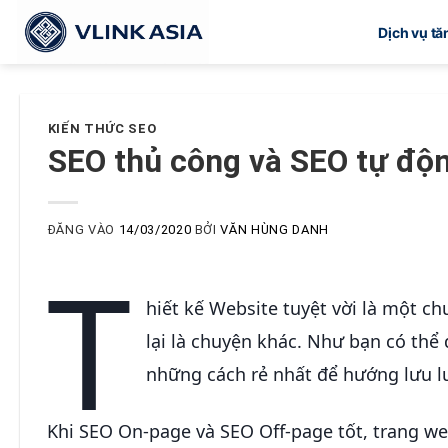
Bỏ
Dịch vụ t
qua
nội
dung
KIẾN THỨC SEO
SEO thủ công và SEO tự độ
ĐĂNG VÀO
14/03/2020
BỞI
VĂN HÙNG DANH
T
hiết kế Website tuyệt vời là một c
lại là chuyện khác. Như bạn có thể 
những cách rẻ nhất để hướng lưu l
Khi SEO On-page và SEO Off-page tốt, trang web