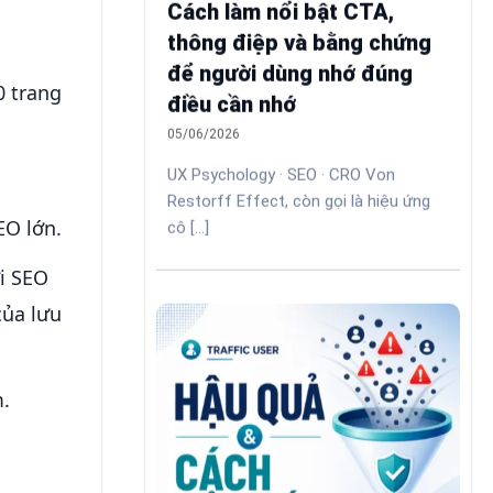
Cách làm nổi bật CTA,
thông điệp và bằng chứng
để người dùng nhớ đúng
0 trang
điều cần nhớ
05/06/2026
UX Psychology · SEO · CRO Von
Restorff Effect, còn gọi là hiệu ứng
EO lớn.
cô [...]
ới SEO
của lưu
m.