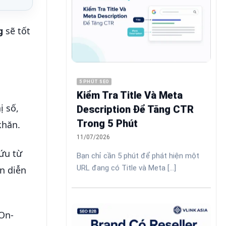
ng
sẽ tốt
5 PHÚT SEO
Kiểm Tra Title Và Meta
ị số,
Description Để Tăng CTR
Trong 5 Phút
khăn.
11/07/2026
cứu từ
Bạn chỉ cần 5 phút để phát hiện một
URL đang có Title và Meta [...]
ên diễn
On-