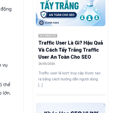
 động
SEO WEBSITE
Traffic User Là Gì? Hậu Quả
Và Cách Tẩy Trắng Traffic
User An Toàn Cho SEO
m vụ
26/05/2026
Traffic user là lượt truy cập được tạo
ra bằng cách hướng dẫn người dùng
ó thể
[...]
b lớn.