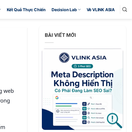
Kết Quả Thực Chiến
Decision Lab
Về VLINK ASIA
BÀI VIẾT MỚI
ng web
rong
iếm