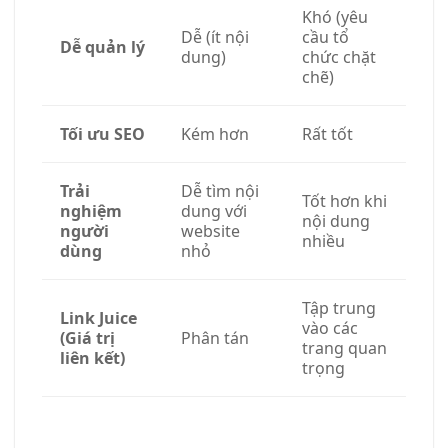
Khó (yêu
Dễ (ít nội
cầu tổ
Dễ quản lý
dung)
chức chặt
chẽ)
Tối ưu SEO
Kém hơn
Rất tốt
Trải
Dễ tìm nội
Tốt hơn khi
nghiệm
dung với
nội dung
người
website
nhiều
dùng
nhỏ
Tập trung
Link Juice
vào các
(Giá trị
Phân tán
trang quan
liên kết)
trọng