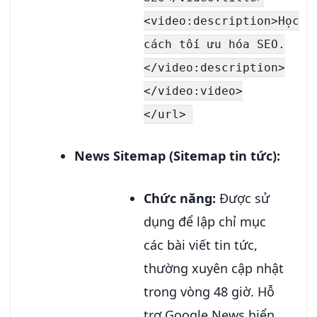
<video:description>Học
cách tối ưu hóa SEO.
</video:description>
</video:video>
</url>
News Sitemap (Sitemap tin tức):
Chức năng:
Được sử
dụng để lập chỉ mục
các bài viết tin tức,
thường xuyên cập nhật
trong vòng 48 giờ. Hỗ
trợ Google News hiển