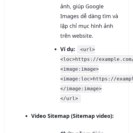
ảnh, giúp Google
Images dễ dàng tìm và
lập chỉ mục hình ảnh
trên website.
Ví dụ:
<url>
<loc>https://example.com
<image:image>
<image:loc>https://examp
</image:image>
</url>
Video Sitemap (Sitemap video):