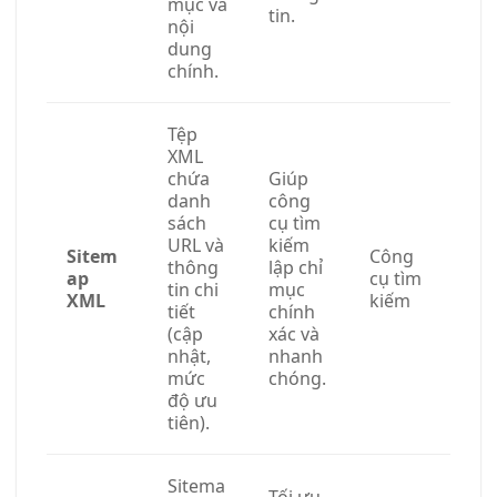
mục và
tin.
nội
dung
chính.
Tệp
XML
chứa
Giúp
danh
công
sách
cụ tìm
URL và
kiếm
Sitem
Công
thông
lập chỉ
ap
cụ tìm
tin chi
mục
XML
kiếm
tiết
chính
(cập
xác và
nhật,
nhanh
mức
chóng.
độ ưu
tiên).
Sitema