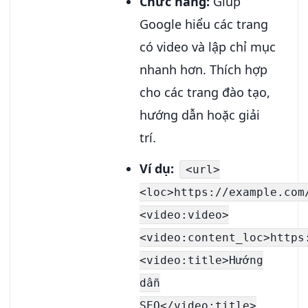
Chức năng:
Giúp
Google hiểu các trang
có video và lập chỉ mục
nhanh hơn. Thích hợp
cho các trang đào tạo,
hướng dẫn hoặc giải
trí.
Ví dụ:
<url>
<loc>https://example.com
<video:video>
<video:content_loc>https
<video:title>Hướng
dẫn
SEO</video:title>