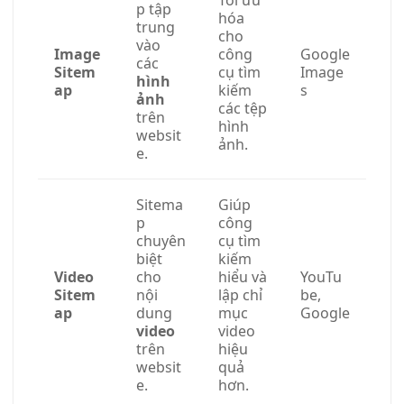
Tối ưu
p tập
hóa
trung
cho
vào
Image
công
Google
các
Sitem
cụ tìm
Image
hình
ap
kiếm
s
ảnh
các tệp
trên
hình
websit
ảnh.
e.
Sitema
Giúp
p
công
chuyên
cụ tìm
biệt
kiếm
Video
cho
hiểu và
YouTu
Sitem
nội
lập chỉ
be,
ap
dung
mục
Google
video
video
trên
hiệu
websit
quả
e.
hơn.