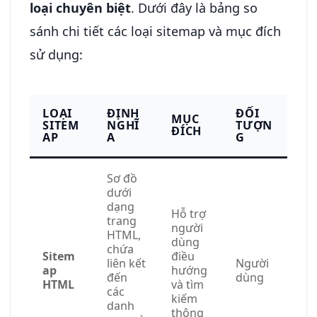
loại chuyên biệt
. Dưới đây là bảng so
sánh chi tiết các loại sitemap và mục đích
sử dụng:
LOẠI
ĐỊNH
ĐỐI
MỤC
SITEM
NGHĨ
TƯỢN
ĐÍCH
AP
A
G
Sơ đồ
dưới
dạng
Hỗ trợ
trang
người
HTML,
dùng
chứa
Sitem
điều
liên kết
Người
ap
hướng
đến
dùng
HTML
và tìm
các
kiếm
danh
thông