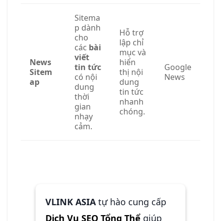
Sitema
p dành
Hỗ trợ
cho
lập chỉ
các
bài
mục và
viết
News
hiển
tin tức
Google
Sitem
thị nội
có nội
News
ap
dung
dung
tin tức
thời
nhanh
gian
chóng.
nhạy
cảm.
VLINK ASIA
tự hào cung cấp
Dịch Vụ SEO Tổng Thể
giúp