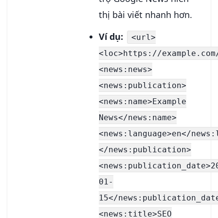
thị bài viết nhanh hơn.
Ví dụ:
<url>
<loc>https://example.com
<news:news>
<news:publication>
<news:name>Example
News</news:name>
<news:language>en</news:
</news:publication>
<news:publication_date>2
01-
15</news:publication_dat
<news:title>SEO