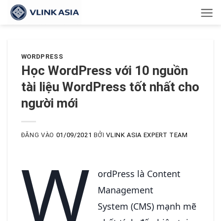
Bỏ
qua
nội
dung
WORDPRESS
Học WordPress với 10 nguồn
tài liệu WordPress tốt nhất cho
người mới
ĐĂNG VÀO
01/09/2021
BỞI
VLINK ASIA EXPERT TEAM
W
ordPress là Content
Management
System (CMS) mạnh mẽ