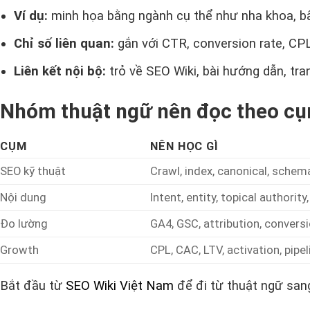
Ví dụ:
minh họa bằng ngành cụ thể như nha khoa, b
Chỉ số liên quan:
gắn với CTR, conversion rate, CPL
Liên kết nội bộ:
trỏ về SEO Wiki, bài hướng dẫn, tran
Nhóm thuật ngữ nên đọc theo c
CỤM
NÊN HỌC GÌ
SEO kỹ thuật
Crawl, index, canonical, schema,
Nội dung
Intent, entity, topical authority
Đo lường
GA4, GSC, attribution, convers
Growth
CPL, CAC, LTV, activation, pipel
Bắt đầu từ
SEO Wiki Việt Nam
để đi từ thuật ngữ sang 