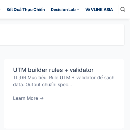
Kết Quả Thực Chiến
Decision Lab
Về VLINK ASIA
UTM builder rules + validator
TL;DR Mục tiêu: Rule UTM + validator để sạch
data. Output chuẩn: spec…
Learn More
→