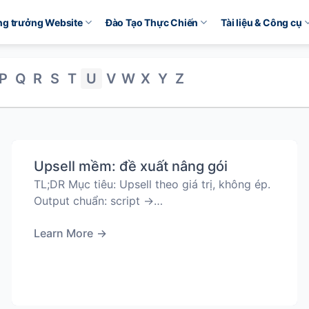
ăng trưởng Website
Đào Tạo Thực Chiến
Tài liệu & Công cụ
P
Q
R
S
T
U
V
W
X
Y
Z
Upsell mềm: đề xuất nâng gói
TL;DR Mục tiêu: Upsell theo giá trị, không ép.
Output chuẩn: script →…
Learn More
→