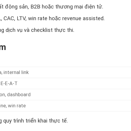
ất động sản, B2B hoặc thương mại điện tử.
, CAC, LTV, win rate hoặc revenue assisted.
g dịch vụ và checklist thực thi.
ụm
 internal link
, E-E-A-T
ion, dashboard
ine, win rate
quy trình triển khai thực tế.