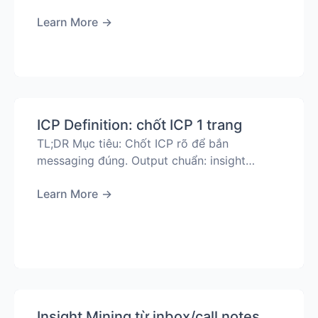
Learn More
→
ICP Definition: chốt ICP 1 trang
TL;DR Mục tiêu: Chốt ICP rõ để bắn
messaging đúng. Output chuẩn: insight…
Learn More
→
Insight Mining từ inbox/call notes