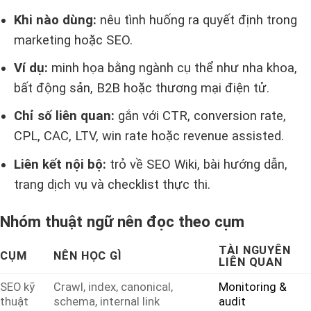
Khi nào dùng:
nêu tình huống ra quyết định trong
marketing hoặc SEO.
Ví dụ:
minh họa bằng ngành cụ thể như nha khoa,
bất động sản, B2B hoặc thương mại điện tử.
Chỉ số liên quan:
gắn với CTR, conversion rate,
CPL, CAC, LTV, win rate hoặc revenue assisted.
Liên kết nội bộ:
trỏ về SEO Wiki, bài hướng dẫn,
trang dịch vụ và checklist thực thi.
Nhóm thuật ngữ nên đọc theo cụm
TÀI NGUYÊN
CỤM
NÊN HỌC GÌ
LIÊN QUAN
SEO kỹ
Crawl, index, canonical,
Monitoring &
thuật
schema, internal link
audit