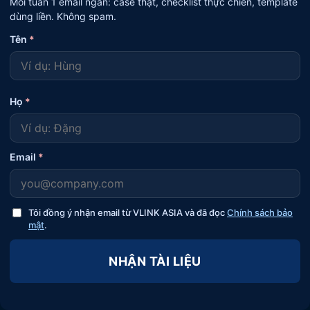
Mỗi tuần 1 email ngắn: case thật, checklist thực chiến, template
dùng liền. Không spam.
Tên
*
Họ
*
Email
*
Tôi đồng ý nhận email từ VLINK ASIA và đã đọc
Chính sách bảo
mật
.
NHẬN TÀI LIỆU