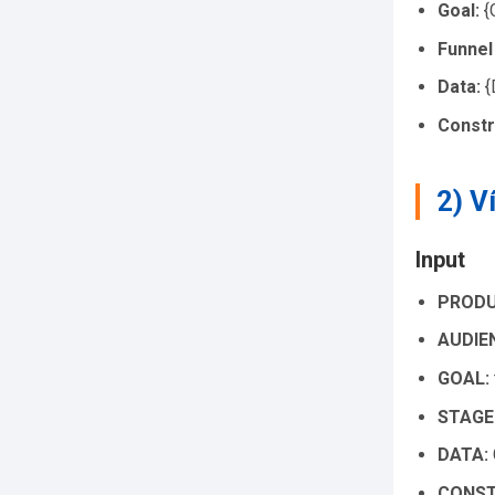
Goal:
{G
Funnel
Data:
{
Constr
2) V
Input
PRODU
AUDIE
GOAL:
STAGE
DATA:
CONST