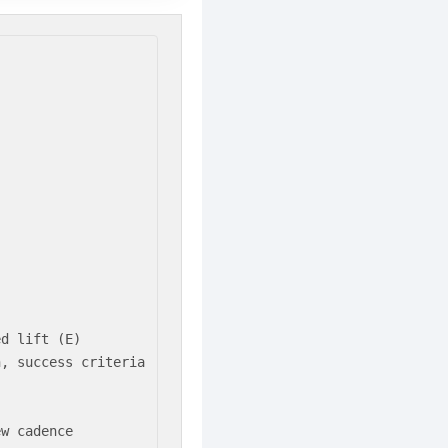
d lift (E)

, success criteria

ew cadence