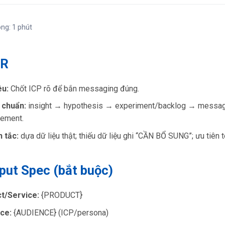
ong: 1 phút
DR
êu:
Chốt ICP rõ để bắn messaging đúng.
 chuẩn:
insight → hypothesis → experiment/backlog → messag
ement.
 tắc:
dựa dữ liệu thật; thiếu dữ liệu ghi “CẦN BỔ SUNG”; ưu tiên 
nput Spec (bắt buộc)
t/Service:
{PRODUCT}
ce:
{AUDIENCE} (ICP/persona)