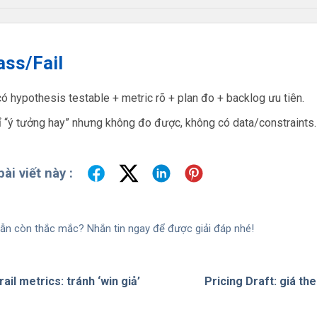
ass/Fail
ó hypothesis testable + metric rõ + plan đo + backlog ưu tiên.
 “ý tưởng hay” nhưng không đo được, không có data/constraints.
ài viết này :
ẫn còn thắc mắc? Nhắn tin ngay để được giải đáp nhé!
ail metrics: tránh ‘win giả’
Pricing Draft: giá the