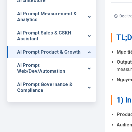
Architecture
AI Prompt Measurement &
Đọc tr
Analytics
AI Prompt Sales & CSKH
TL;
Assistant
Mục ti
AI Prompt Product & Growth
Output
AI Prompt
measur
Web/Dev/Automation
Nguyên
AI Prompt Governance &
Compliance
1) I
Produc
Audien