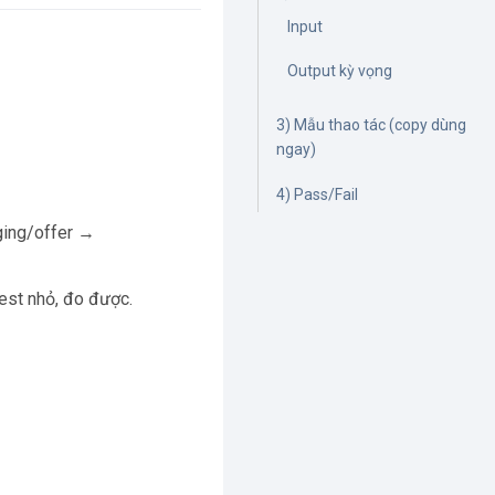
Input
Output kỳ vọng
3) Mẫu thao tác (copy dùng
ngay)
4) Pass/Fail
ing/offer →
test nhỏ, đo được.