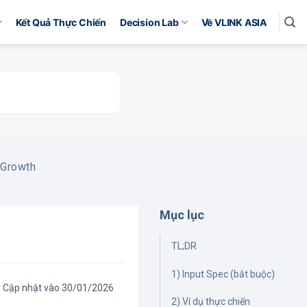
Kết Quả Thực Chiến
Decision Lab
Về VLINK ASIA
 Growth
Mục lục
TL;DR
1) Input Spec (bắt buộc)
Cập nhật vào 30/01/2026
2) Ví dụ thực chiến