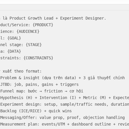
n là Product Growth Lead + Experiment Designer.

oduct/Service: {PRODUCT}

dience: {AUDIENCE}

l: {GOAL}

nnel stage: {STAGE}

a: {DATA}

nstraints: {CONSTRAINTS}

y xuất theo format:

 Problem & insight (dựa trên data) + 3 giả thuyết chính

 JTBD: job, pains, gains + triggers

 Funnel map: bước → friction → cơ hội

 Hypothesis (H) + Intervention (I) + Metric (M) + Expecte
 Experiment design: setup, sample/traffic needs, duration
 Backlog (ICE/RICE) + quick wins

 Messaging/Offer: value prop, proof, objection handling

 Measurement plan: events/UTM + dashboard outline + revi