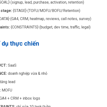
OAL} (signup, lead, purchase, activation, retention)
 stage:
{STAGE} (TOFU/MOFU/BOFU/Retention)
DATA} (GA4, CRM, heatmap, reviews, call notes, survey)
aints:
{CONSTRAINTS} (budget, dev time, traffic, legal)
í dụ thực chiến
CT:
SaaS
NCE:
doanh nghiệp vừa & nhỏ
tăng lead
:
MOFU
GA4 + CRM + inbox logs
RAINTS:
chỉ sửa 10 task/tuần