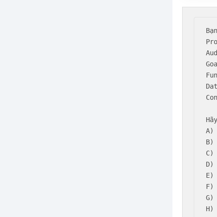
Bạ
Pr
Au
Goa
Fu
Dat
Co
Hã
A)
B)
C)
D)
E)
F)
G)
H)