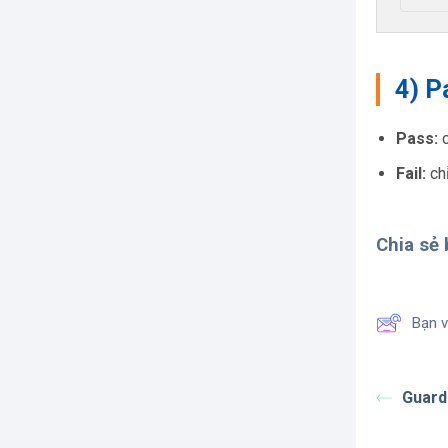
4) P
Pass:
c
Fail:
chỉ
Chia sẻ b
Bạn v
Guardr