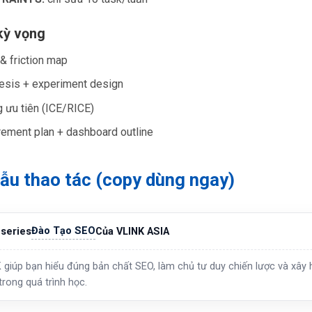
kỳ vọng
 & friction map
esis + experiment design
 ưu tiên (ICE/RICE)
ement plan + dashboard outline
ẫu thao tác (copy dùng ngay)
Đào Tạo SEO
series
Của VLINK ASIA
 giúp bạn hiểu đúng bản chất SEO, làm chủ tư duy chiến lược và xây h
trong quá trình học.