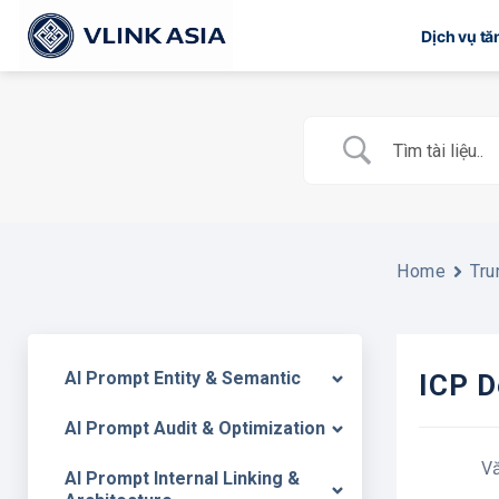
Bỏ
Dịch vụ t
qua
nội
dung
Home
Tru
AI Prompt Entity & Semantic
ICP D
AI Prompt Audit & Optimization
V
AI Prompt Internal Linking &