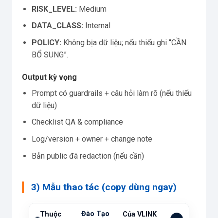
RISK_LEVEL:
Medium
DATA_CLASS:
Internal
POLICY:
Không bịa dữ liệu; nếu thiếu ghi “CẦN
BỔ SUNG”.
Output kỳ vọng
Prompt có guardrails + câu hỏi làm rõ (nếu thiếu
dữ liệu)
Checklist QA & compliance
Log/version + owner + change note
Bản public đã redaction (nếu cần)
3) Mẫu thao tác (copy dùng ngay)
Đào Tạo
Thuộc
Của VLINK