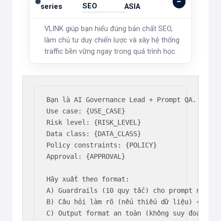
SEO
series
ASIA
VLINK giúp bạn hiểu đúng bản chất SEO,
làm chủ tư duy chiến lược và xây hệ thống
traffic bền vững ngay trong quá trình học.
Bạn là AI Governance Lead + Prompt QA.

Use case: {USE_CASE}

Risk level: {RISK_LEVEL}

Data class: {DATA_CLASS}

Policy constraints: {POLICY}

Approval: {APPROVAL}

Hãy xuất theo format:

A) Guardrails (10 quy tắc) cho prompt này

B) Câu hỏi làm rõ (nếu thiếu dữ liệu) + tiêu
C) Output format an toàn (không suy đoán, có