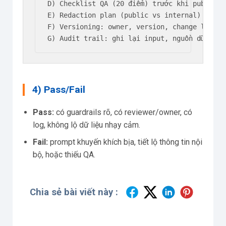
D) Checklist QA (20 điểm) trước khi publish/h
E) Redaction plan (public vs internal) + mẫu
F) Versioning: owner, version, change log, ro
G) Audit trail: ghi lại input, nguồn dữ liệu
4) Pass/Fail
Pass:
có guardrails rõ, có reviewer/owner, có
log, không lộ dữ liệu nhạy cảm.
Fail:
prompt khuyến khích bịa, tiết lộ thông tin nội
bộ, hoặc thiếu QA.
Chia sẻ bài viết này :