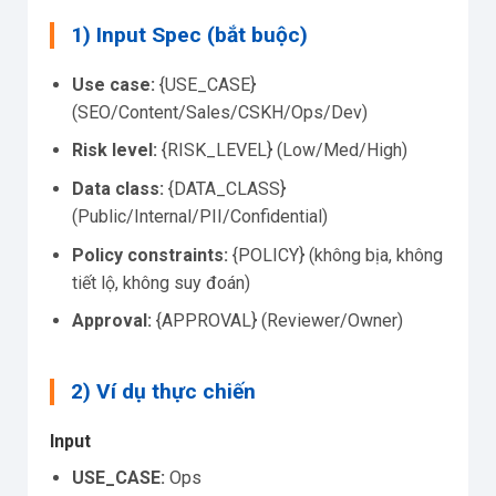
1) Input Spec (bắt buộc)
Use case:
{USE_CASE}
(SEO/Content/Sales/CSKH/Ops/Dev)
Risk level:
{RISK_LEVEL} (Low/Med/High)
Data class:
{DATA_CLASS}
(Public/Internal/PII/Confidential)
Policy constraints:
{POLICY} (không bịa, không
tiết lộ, không suy đoán)
Approval:
{APPROVAL} (Reviewer/Owner)
2) Ví dụ thực chiến
Input
USE_CASE:
Ops