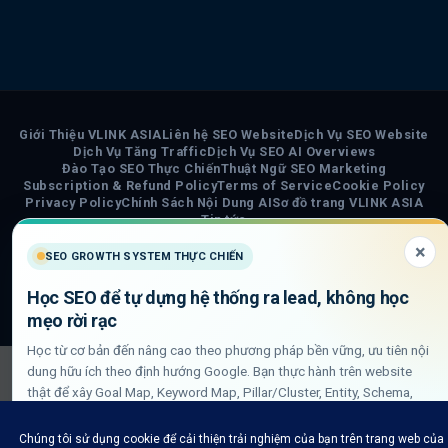
Giới Thiệu VLINK ASIA
Liên hệ SEO Website
Dịch Vụ SEO Website
Dịch Vụ Tăng Traffic
Dịch Vụ SEO AI Overviews
Đào Tạo SEO Thực Chiến
Thuật Ngữ SEO Marketing
Subscription & Refund Policy
Terms of Service
Cookie Policy
Privacy Policy
Chính Sách Nội Dung AI
Sơ đồ trang VLINK ASIA
Tin tức
×
SEO GROWTH SYSTEM THỰC CHIẾN
COPYRIGHT 2026 ©
VLINK ASIA
Visa
PayPal
Stripe
MasterCard
Cash
Học SEO để tự dựng hệ thống ra lead, không học
On
mẹo rời rạc
Delivery
Học từ cơ bản đến nâng cao theo phương pháp bền vững, ưu tiên nội
dung hữu ích theo định hướng Google. Bạn thực hành trên website
thật để xây Goal Map, Keyword Map, Pillar/Cluster, Entity, Schema,
DLN internal link và QA GSC/GA4.