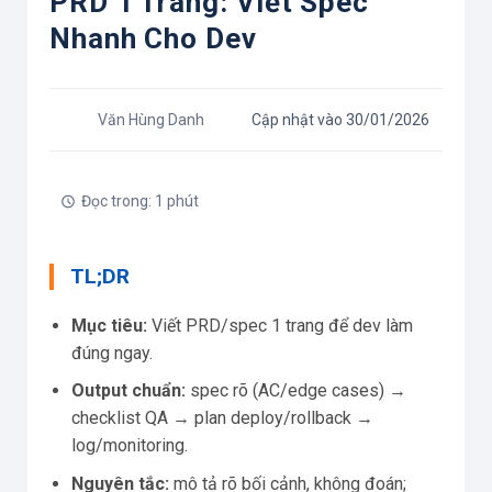
PRD 1 Trang: Viết Spec
Nhanh Cho Dev
Văn Hùng Danh
Cập nhật vào 30/01/2026
Đọc trong: 1 phút
TL;DR
Mục tiêu:
Viết PRD/spec 1 trang để dev làm
đúng ngay.
Output chuẩn:
spec rõ (AC/edge cases) →
checklist QA → plan deploy/rollback →
log/monitoring.
Nguyên tắc:
mô tả rõ bối cảnh, không đoán;