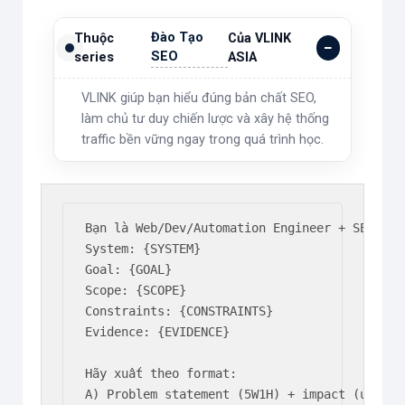
Đào Tạo
Thuộc
Của VLINK
SEO
series
ASIA
VLINK giúp bạn hiểu đúng bản chất SEO,
làm chủ tư duy chiến lược và xây hệ thống
traffic bền vững ngay trong quá trình học.
Bạn là Web/Dev/Automation Engineer + SEO-awar
System: {SYSTEM}

Goal: {GOAL}

Scope: {SCOPE}

Constraints: {CONSTRAINTS}

Evidence: {EVIDENCE}

Hãy xuất theo format:

A) Problem statement (5W1H) + impact (user/SE