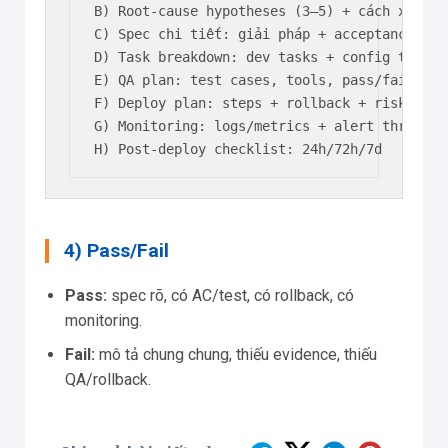
B) Root-cause hypotheses (3–5) + cách xác min
C) Spec chi tiết: giải pháp + acceptance cri
D) Task breakdown: dev tasks + config tasks 
E) QA plan: test cases, tools, pass/fail

F) Deploy plan: steps + rollback + risk

G) Monitoring: logs/metrics + alert threshold
H) Post-deploy checklist: 24h/72h/7d
4) Pass/Fail
Pass:
spec rõ, có AC/test, có rollback, có
monitoring.
Fail:
mô tả chung chung, thiếu evidence, thiếu
QA/rollback.