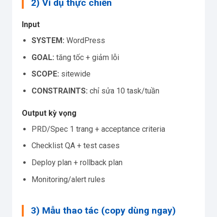
2) Ví dụ thực chiến
Input
SYSTEM:
WordPress
GOAL:
tăng tốc + giảm lỗi
SCOPE:
sitewide
CONSTRAINTS:
chỉ sửa 10 task/tuần
Output kỳ vọng
PRD/Spec 1 trang + acceptance criteria
Checklist QA + test cases
Deploy plan + rollback plan
Monitoring/alert rules
3) Mẫu thao tác (copy dùng ngay)