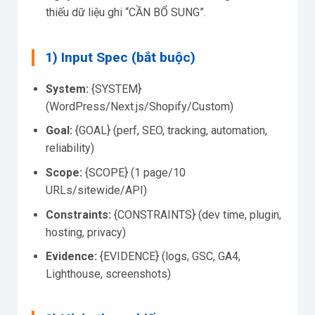
thiếu dữ liệu ghi “CẦN BỔ SUNG”.
1) Input Spec (bắt buộc)
System:
{SYSTEM}
(WordPress/Next.js/Shopify/Custom)
Goal:
{GOAL} (perf, SEO, tracking, automation,
reliability)
Scope:
{SCOPE} (1 page/10
URLs/sitewide/API)
Constraints:
{CONSTRAINTS} (dev time, plugin,
hosting, privacy)
Evidence:
{EVIDENCE} (logs, GSC, GA4,
Lighthouse, screenshots)