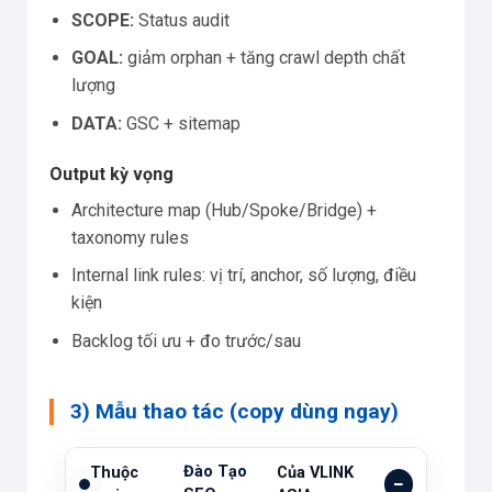
SCOPE:
Status audit
GOAL:
giảm orphan + tăng crawl depth chất
lượng
DATA:
GSC + sitemap
Output kỳ vọng
Architecture map (Hub/Spoke/Bridge) +
taxonomy rules
Internal link rules: vị trí, anchor, số lượng, điều
kiện
Backlog tối ưu + đo trước/sau
3) Mẫu thao tác (copy dùng ngay)
Đào Tạo
Thuộc
Của VLINK