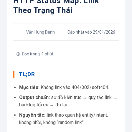
HTTP Status Map: Link
Theo Trạng Thái
Văn Hùng Danh
Cập nhật vào 29/01/2026
Đọc trong: 1 phút
TL;DR
Mục tiêu:
Không link vào 404/302/soft404.
Output chuẩn:
sơ đồ kiến trúc → quy tắc link →
backlog tối ưu → đo lại.
Nguyên tắc:
link theo quan hệ entity/intent,
không nhồi, không “random link”.