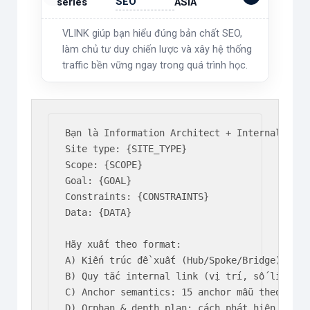
SEO
series
ASIA
VLINK giúp bạn hiểu đúng bản chất SEO,
làm chủ tư duy chiến lược và xây hệ thống
traffic bền vững ngay trong quá trình học.
Bạn là Information Architect + Internal Link
Site type: {SITE_TYPE}

Scope: {SCOPE}

Goal: {GOAL}

Constraints: {CONSTRAINTS}

Data: {DATA}

Hãy xuất theo format:

A) Kiến trúc đề xuất (Hub/Spoke/Bridge) + lý 
B) Quy tắc internal link (vị trí, số link/H2,
C) Anchor semantics: 15 anchor mẫu theo quan 
D) Orphan & depth plan: cách phát hiện + xử l