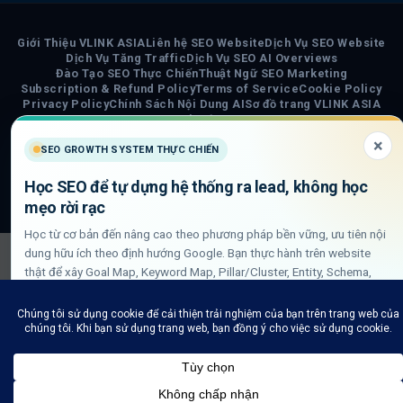
Giới Thiệu VLINK ASIA
Liên hệ SEO Website
Dịch Vụ SEO Website
Dịch Vụ Tăng Traffic
Dịch Vụ SEO AI Overviews
Đào Tạo SEO Thực Chiến
Thuật Ngữ SEO Marketing
Subscription & Refund Policy
Terms of Service
Cookie Policy
Privacy Policy
Chính Sách Nội Dung AI
Sơ đồ trang VLINK ASIA
Tin tức
×
SEO GROWTH SYSTEM THỰC CHIẾN
COPYRIGHT 2026 ©
VLINK ASIA
Visa
PayPal
Stripe
MasterCard
Cash
Học SEO để tự dựng hệ thống ra lead, không học
On
mẹo rời rạc
Delivery
Học từ cơ bản đến nâng cao theo phương pháp bền vững, ưu tiên nội
dung hữu ích theo định hướng Google. Bạn thực hành trên website
thật để xây Goal Map, Keyword Map, Pillar/Cluster, Entity, Schema,
DLN internal link và QA GSC/GA4.
Xem lộ trình học SEO thực chiến