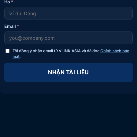
Họ
*
Email
*
Tôi đồng ý nhận email từ VLINK ASIA và đã đọc
Chính sách bảo
mật
.
NHẬN TÀI LIỆU