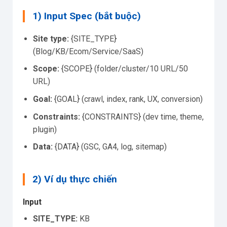
1) Input Spec (bắt buộc)
Site type:
{SITE_TYPE}
(Blog/KB/Ecom/Service/SaaS)
Scope:
{SCOPE} (folder/cluster/10 URL/50
URL)
Goal:
{GOAL} (crawl, index, rank, UX, conversion)
Constraints:
{CONSTRAINTS} (dev time, theme,
plugin)
Data:
{DATA} (GSC, GA4, log, sitemap)
2) Ví dụ thực chiến
Input
SITE_TYPE:
KB