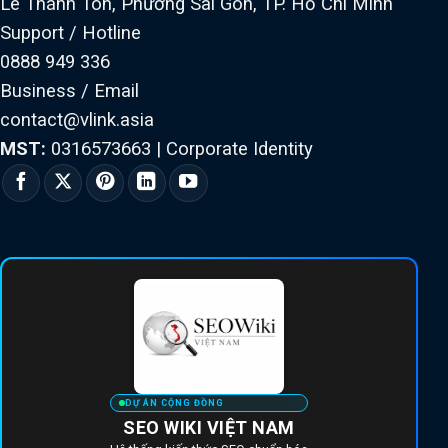
Lê Thánh Tôn, Phường Sài Gòn, TP. Hồ Chí Minh
Support / Hotline
0888 949 336
Business / Email
contact@vlink.asia
MST:
0316573663
|
Corporate Identity
DỰ ÁN CỘNG ĐỒNG
SEO WIKI VIỆT NAM