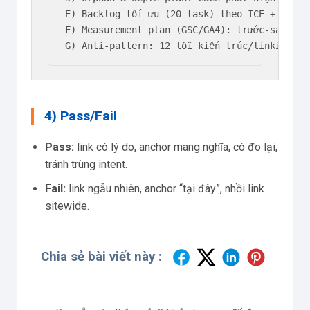
E) Backlog tối ưu (20 task) theo ICE + quick 
F) Measurement plan (GSC/GA4): trước-sau, KPI
G) Anti-pattern: 12 lỗi kiến trúc/linking là
4) Pass/Fail
Pass:
link có lý do, anchor mang nghĩa, có đo lại,
tránh trùng intent.
Fail:
link ngẫu nhiên, anchor “tại đây”, nhồi link
sitewide.
Chia sẻ bài viết này :