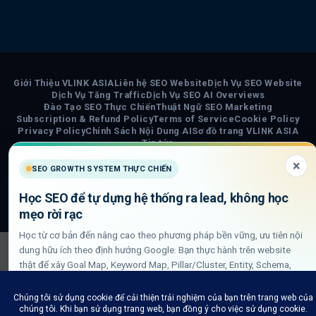
Giới Thiệu VLINK ASIA
Liên hệ SEO Website
Dịch Vụ SEO Website
Dịch Vụ Tăng Traffic
Dịch Vụ SEO AI Overviews
Đào Tạo SEO Thực Chiến
Thuật Ngữ SEO Marketing
Subscription & Refund Policy
Terms of Service
Cookie Policy
Privacy Policy
Chính Sách Nội Dung AI
Sơ đồ trang VLINK ASIA
Tin tức
×
SEO GROWTH SYSTEM THỰC CHIẾN
COPYRIGHT 2026 ©
VLINK ASIA
Visa
PayPal
Stripe
MasterCard
Cash
Học SEO để tự dựng hệ thống ra lead, không học
On
mẹo rời rạc
Delivery
Học từ cơ bản đến nâng cao theo phương pháp bền vững, ưu tiên nội
dung hữu ích theo định hướng Google. Bạn thực hành trên website
thật để xây Goal Map, Keyword Map, Pillar/Cluster, Entity, Schema,
DLN internal link và QA GSC/GA4.
Xem lộ trình học SEO thực chiến