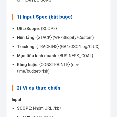
ghi “CẦN BỔ SUNG”.
1) Input Spec (bắt buộc)
URL/Scope:
{SCOPE}
Nền tảng:
{STACK} (WP/Shopify/Custom)
Tracking:
{TRACKING} (GA4/GSC/Log/CrUX)
Mục tiêu kinh doanh:
{BUSINESS_GOAL}
Ràng buộc:
{CONSTRAINTS} (dev
time/budget/risk)
2) Ví dụ thực chiến
Input
SCOPE:
Nhóm URL /kb/