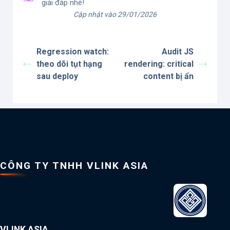
giải đáp nhé!
Cập nhật vào 29/01/2026
Regression watch:
Audit JS
theo dõi tụt hạng
rendering: critical
sau deploy
content bị ẩn
CÔNG TY TNHH VLINK ASIA
VLINK ASIA