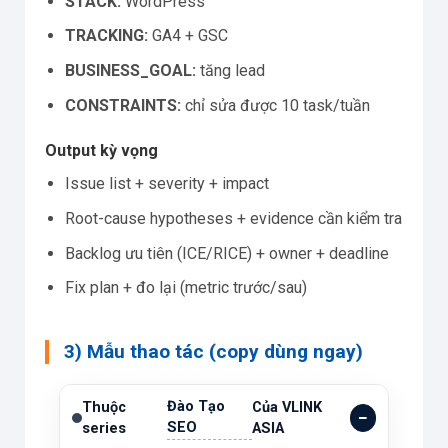
STACK:
WordPress
TRACKING:
GA4 + GSC
BUSINESS_GOAL:
tăng lead
CONSTRAINTS:
chỉ sửa được 10 task/tuần
Output kỳ vọng
Issue list + severity + impact
Root-cause hypotheses + evidence cần kiểm tra
Backlog ưu tiên (ICE/RICE) + owner + deadline
Fix plan + đo lại (metric trước/sau)
3) Mẫu thao tác (copy dùng ngay)
Đào Tạo
Thuộc
Của VLINK
SEO
series
ASIA