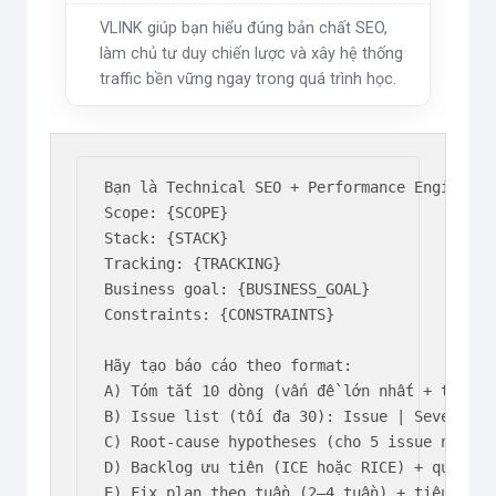
VLINK giúp bạn hiểu đúng bản chất SEO,
làm chủ tư duy chiến lược và xây hệ thống
traffic bền vững ngay trong quá trình học.
Bạn là Technical SEO + Performance Engineer.

Scope: {SCOPE}

Stack: {STACK}

Tracking: {TRACKING}

Business goal: {BUSINESS_GOAL}

Constraints: {CONSTRAINTS}

Hãy tạo báo cáo theo format:

A) Tóm tắt 10 dòng (vấn đề lớn nhất + tác độn
B) Issue list (tối đa 30): Issue | Severity 
C) Root-cause hypotheses (cho 5 issue nặng nh
D) Backlog ưu tiên (ICE hoặc RICE) + quick wi
E) Fix plan theo tuần (2–4 tuần) + tiêu chí D