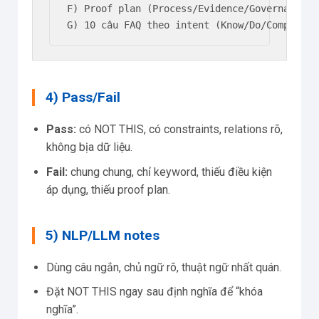
F) Proof plan (Process/Evidence/Governance: 
G) 10 câu FAQ theo intent (Know/Do/Compare/T
4) Pass/Fail
Pass:
có NOT THIS, có constraints, relations rõ,
không bịa dữ liệu.
Fail:
chung chung, chỉ keyword, thiếu điều kiện
áp dụng, thiếu proof plan.
5) NLP/LLM notes
Dùng câu ngắn, chủ ngữ rõ, thuật ngữ nhất quán.
Đặt NOT THIS ngay sau định nghĩa để “khóa
nghĩa”.