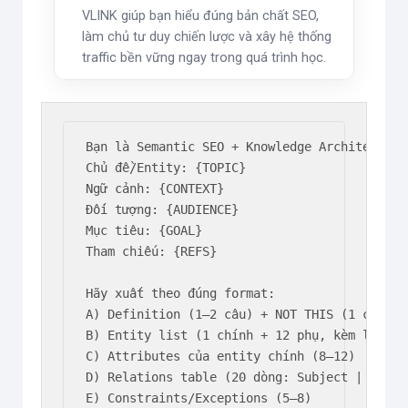
VLINK giúp bạn hiểu đúng bản chất SEO,
làm chủ tư duy chiến lược và xây hệ thống
traffic bền vững ngay trong quá trình học.
Bạn là Semantic SEO + Knowledge Architect.

Chủ đề/Entity: {TOPIC}

Ngữ cảnh: {CONTEXT}

Đối tượng: {AUDIENCE}

Mục tiêu: {GOAL}

Tham chiếu: {REFS}

Hãy xuất theo đúng format:

A) Definition (1–2 câu) + NOT THIS (1 câu)

B) Entity list (1 chính + 12 phụ, kèm loại en
C) Attributes của entity chính (8–12)

D) Relations table (20 dòng: Subject | Relat
E) Constraints/Exceptions (5–8)
