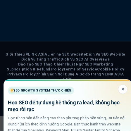
Giới Thiệu VLINK ASIA
Liên hệ SEO Website
Dịch Vụ SEO Website
Dịch Vụ Tăng Traffic
Dịch Vụ SEO AI Overviews
Đào Tạo SEO Thực Chiến
Thuật Ngữ SEO Marketing
Subscription & Refund Policy
Terms of Service
Cookie Policy
Privacy Policy
Chính Sách Nội Dung AI
Sơ đồ trang VLINK ASIA
Tin tức
×
COPYRIGHT 2026 ©
VLINK ASIA
SEO GROWTH SYSTEM THỰC CHIẾN
Visa
PayPal
Stripe
MasterCard
Cash
Học SEO để tự dựng hệ thống ra lead, không học
On
mẹo rời rạc
Delivery
Học từ cơ bản đến nâng cao theo phương pháp bền vững, ưu tiên nội
dung hữu ích theo định hướng Google. Bạn thực hành trên website
thật để xây Goal Map, Keyword Map, Pillar/Cluster, Entity, Schema,