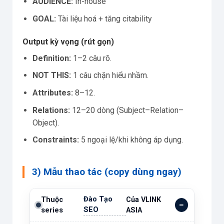
AUDIENCE:
In-house
GOAL:
Tài liệu hoá + tăng citability
Output kỳ vọng (rút gọn)
Definition:
1–2 câu rõ.
NOT THIS:
1 câu chặn hiểu nhầm.
Attributes:
8–12.
Relations:
12–20 dòng (Subject–Relation–
Object).
Constraints:
5 ngoại lệ/khi không áp dụng.
3) Mẫu thao tác (copy dùng ngay)
Đào Tạo
Thuộc
Của VLINK
SEO
series
ASIA