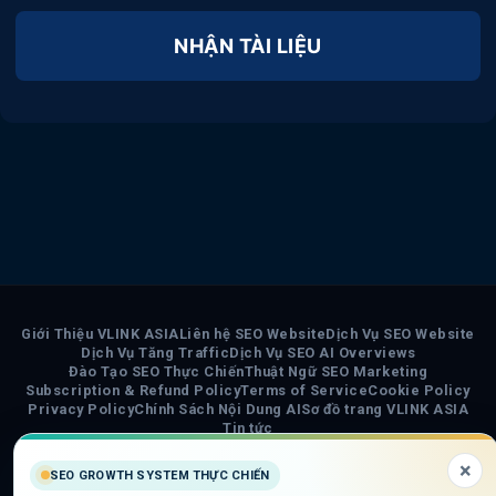
NHẬN TÀI LIỆU
Giới Thiệu VLINK ASIA
Liên hệ SEO Website
Dịch Vụ SEO Website
Dịch Vụ Tăng Traffic
Dịch Vụ SEO AI Overviews
Đào Tạo SEO Thực Chiến
Thuật Ngữ SEO Marketing
Subscription & Refund Policy
Terms of Service
Cookie Policy
Privacy Policy
Chính Sách Nội Dung AI
Sơ đồ trang VLINK ASIA
Tin tức
×
COPYRIGHT 2026 ©
VLINK ASIA
SEO GROWTH SYSTEM THỰC CHIẾN