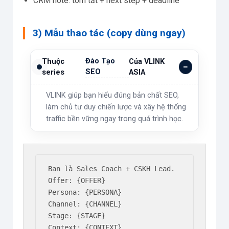
CRM note: tóm tắt + next step + deadline
3) Mẫu thao tác (copy dùng ngay)
Đào Tạo
Thuộc
Của VLINK
SEO
series
ASIA
VLINK giúp bạn hiểu đúng bản chất SEO,
làm chủ tư duy chiến lược và xây hệ thống
traffic bền vững ngay trong quá trình học.
Bạn là Sales Coach + CSKH Lead.

Offer: {OFFER}

Persona: {PERSONA}

Channel: {CHANNEL}

Stage: {STAGE}

Context: {CONTEXT}
