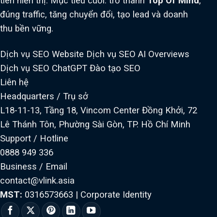
tiên hiển thị. Mục tiêu cuối: trở thành
Top Of Mind
,
đúng traffic, tăng chuyển đổi, tạo lead và doanh
thu bền vững.
Dịch vụ SEO Website
Dịch vụ SEO AI Overviews
Dịch vụ SEO ChatGPT
Đào tạo SEO
Liên hệ
Headquarters / Trụ sở
L18-11-13, Tầng 18, Vincom Center Đồng Khởi, 72
Lê Thánh Tôn, Phường Sài Gòn, TP. Hồ Chí Minh
Support / Hotline
0888 949 336
Business / Email
contact@vlink.asia
MST:
0316573663
|
Corporate Identity