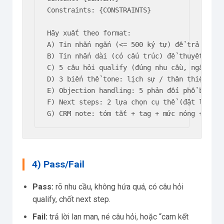
Constraints: {CONSTRAINTS}

Hãy xuất theo format:

A) Tin nhắn ngắn (<= 500 ký tự) để trả lời nh
B) Tin nhắn dài (có cấu trúc) để thuyết phục

C) 5 câu hỏi qualify (đúng nhu cầu, ngân sách
D) 3 biến thể tone: lịch sự / thân thiện / qu
E) Objection handling: 5 phản đối phổ biến +
F) Next steps: 2 lựa chọn cụ thể (đặt lịch /
G) CRM note: tóm tắt + tag + mức nóng + hẹn 
4) Pass/Fail
Pass:
rõ nhu cầu, không hứa quá, có câu hỏi
qualify, chốt next step.
Fail:
trả lời lan man, né câu hỏi, hoặc “cam kết