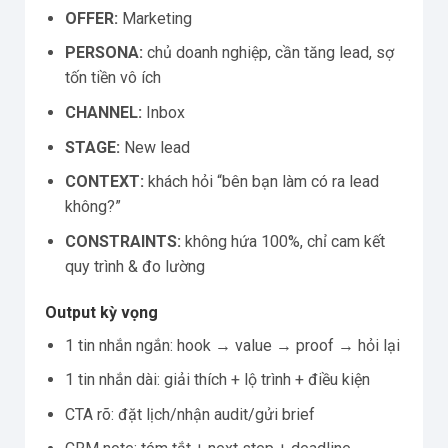
OFFER:
Marketing
PERSONA:
chủ doanh nghiệp, cần tăng lead, sợ
tốn tiền vô ích
CHANNEL:
Inbox
STAGE:
New lead
CONTEXT:
khách hỏi “bên bạn làm có ra lead
không?”
CONSTRAINTS:
không hứa 100%, chỉ cam kết
quy trình & đo lường
Output kỳ vọng
1 tin nhắn ngắn: hook → value → proof → hỏi lại
1 tin nhắn dài: giải thích + lộ trình + điều kiện
CTA rõ: đặt lịch/nhận audit/gửi brief