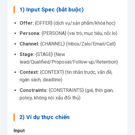
1) Input Spec (bắt buộc)
Offer:
{OFFER} (dịch vụ/sản phẩm/khóa học)
Persona:
{PERSONA} (vai trò, mục tiêu, nỗi lo)
Channel:
{CHANNEL} (Inbox/Zalo/Email/Call)
Stage:
{STAGE} (New
lead/Qualified/Proposal/Follow-up/Retention)
Context:
{CONTEXT} (tin nhắn trước, vấn đề,
ngân sách, deadline)
Constraints:
{CONSTRAINTS} (giá, thời gian,
policy, không nói xấu đối thủ)
2) Ví dụ thực chiến
Input