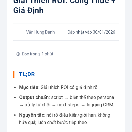
Giải Thích ROI: Công Thức +
Giả Định
Văn Hùng Danh
Cập nhật vào 30/01/2026
Đọc trong: 1 phút
TL;DR
Mục tiêu:
Giải thích ROI có giả định rõ.
Output chuẩn:
script → biến thể theo persona
→ xử lý từ chối → next steps → logging CRM.
Nguyên tắc:
nói rõ điều kiện/giới hạn; không
hứa quá; luôn chốt bước tiếp theo.