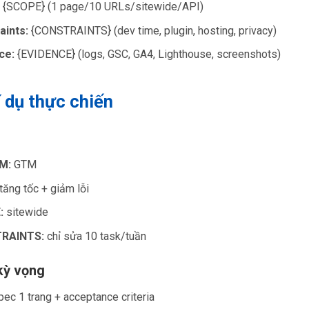
{SCOPE} (1 page/10 URLs/sitewide/API)
aints:
{CONSTRAINTS} (dev time, plugin, hosting, privacy)
ce:
{EVIDENCE} (logs, GSC, GA4, Lighthouse, screenshots)
í dụ thực chiến
M:
GTM
tăng tốc + giảm lỗi
:
sitewide
RAINTS:
chỉ sửa 10 task/tuần
kỳ vọng
c 1 trang + acceptance criteria