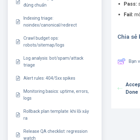
Pass:
s
đúng chuẩn
Fail:
mô 
Indexing triage:
noindex/canonical/redirect
Chia sẻ b
Crawl budget ops:
robots/sitemap/logs
Log analysis: bot/spam/attack
Bạn v
triage
Alert rules: 404/5xx spikes
Accept
Monitoring basics: uptime, errors,
Done
logs
Rollback plan template: khi lỗi xảy
ra
Release QA checklist: regression
watch