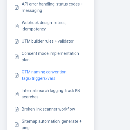
API error handling: status codes +
messaging
Webhook design: retries,
idempotency
UTM builder rules + validator
Consent mode implementation
plan
GTM naming convention:
tags/triggers/vars
Internal search logging: track KB
searches
Broken link scanner workflow
Sitemap automation: generate +
ping