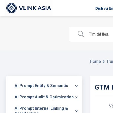
Bỏ
Dịch vụ t
qua
nội
dung
Home
Tru
AI Prompt Entity & Semantic
GTM N
AI Prompt Audit & Optimization
V
AI Prompt Internal Linking &