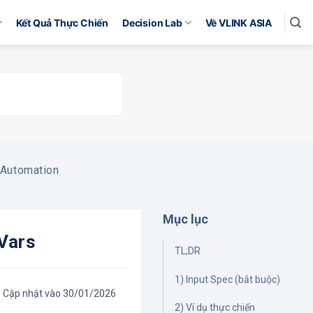
Kết Quả Thực Chiến
Decision Lab
Về VLINK ASIA
Automation
Mục lục
vars
TL;DR
1) Input Spec (bắt buộc)
Cập nhật vào 30/01/2026
2) Ví dụ thực chiến