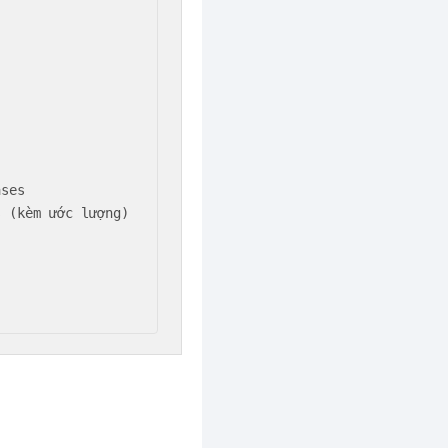
ses

 (kèm ước lượng)
