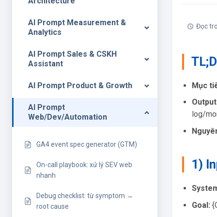
Architecture
AI Prompt Measurement &
Đọc tr
Analytics
AI Prompt Sales & CSKH
TL;
Assistant
Mục ti
AI Prompt Product & Growth
Output
AI Prompt
log/mon
Web/Dev/Automation
Nguyên
GA4 event spec generator (GTM)
1) I
On-call playbook: xử lý SEV web
nhanh
Syste
Debug checklist: từ symptom →
Goal:
{G
root cause