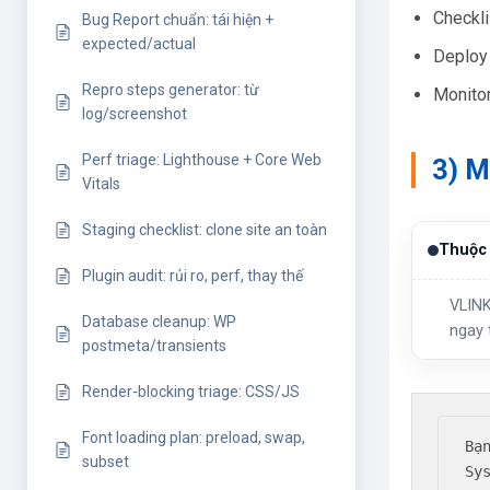
Checkli
Bug Report chuẩn: tái hiện +
expected/actual
Deploy 
Repro steps generator: từ
Monitor
log/screenshot
Perf triage: Lighthouse + Core Web
3) M
Vitals
Staging checklist: clone site an toàn
Thuộc 
Plugin audit: rủi ro, perf, thay thế
VLINK
Database cleanup: WP
ngay 
postmeta/transients
Render-blocking triage: CSS/JS
Font loading plan: preload, swap,
Bạ
subset
Sys