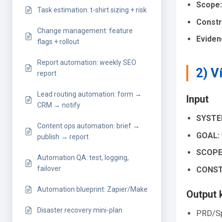
Scope:
Task estimation: t-shirt sizing + risk
Constr
Change management: feature
Eviden
flags + rollout
Report automation: weekly SEO
2) V
report
Lead routing automation: form →
Input
CRM → notify
SYSTE
Content ops automation: brief →
GOAL:
publish → report
SCOPE
Automation QA: test, logging,
failover
CONST
Automation blueprint: Zapier/Make
Output 
Disaster recovery mini-plan
PRD/Spe