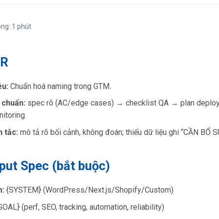
ong: 1 phút
DR
êu:
Chuẩn hoá naming trong GTM.
 chuẩn:
spec rõ (AC/edge cases) → checklist QA → plan deplo
itoring.
 tắc:
mô tả rõ bối cảnh, không đoán; thiếu dữ liệu ghi “CẦN BỔ 
nput Spec (bắt buộc)
m:
{SYSTEM} (WordPress/Next.js/Shopify/Custom)
OAL} (perf, SEO, tracking, automation, reliability)