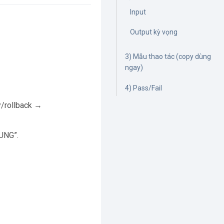
Input
Output kỳ vọng
3) Mẫu thao tác (copy dùng
ngay)
4) Pass/Fail
y/rollback →
SUNG”.