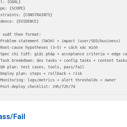
l: {GOAL}

pe: {SCOPE}

nstraints: {CONSTRAINTS}

idence: {EVIDENCE}

y xuất theo format:

 Problem statement (5W1H) + impact (user/SEO/business)

 Root-cause hypotheses (3–5) + cách xác minh

 Spec chi tiết: giải pháp + acceptance criteria + edge ca
 Task breakdown: dev tasks + config tasks + content tasks
 QA plan: test cases, tools, pass/fail

 Deploy plan: steps + rollback + risk

 Monitoring: logs/metrics + alert thresholds + owner

 Post-deploy checklist: 24h/72h/7d
ass/Fail