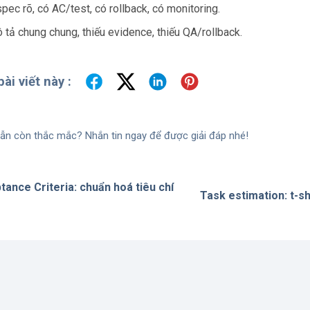
pec rõ, có AC/test, có rollback, có monitoring.
tả chung chung, thiếu evidence, thiếu QA/rollback.
ài viết này :
ẫn còn thắc mắc? Nhắn tin ngay để được giải đáp nhé!
ance Criteria: chuẩn hoá tiêu chí
Task estimation: t-shi