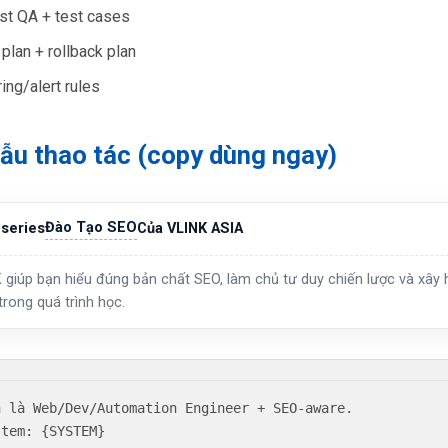
st QA + test cases
plan + rollback plan
ing/alert rules
ẫu thao tác (copy dùng ngay)
Đào Tạo SEO
series
Của VLINK ASIA
 giúp bạn hiểu đúng bản chất SEO, làm chủ tư duy chiến lược và xây h
trong quá trình học.
n là Web/Dev/Automation Engineer + SEO-aware.

tem: {SYSTEM}
