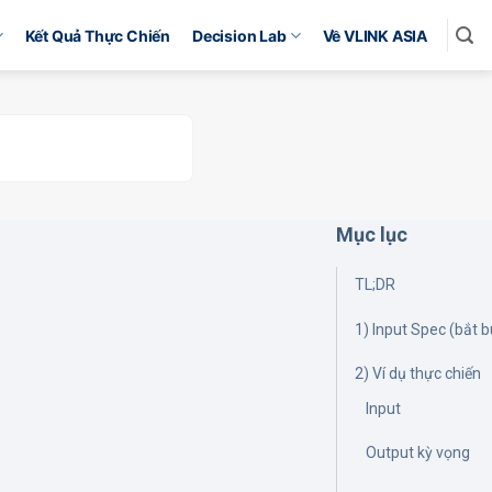
Kết Quả Thực Chiến
Decision Lab
Về VLINK ASIA
Mục lục
TL;DR
1) Input Spec (bắt 
2) Ví dụ thực chiến
Input
Output kỳ vọng