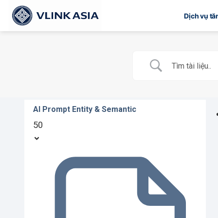
Bỏ
Dịch vụ t
qua
nội
dung
AI Prompt Entity & Semantic
50