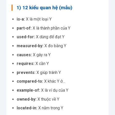
1) 12 kiểu quan hệ (mẫu)
is-a:
X là một loại Y
part-of:
X là thành phần của Y
used-for:
X dùng để đạt Y
measured-by:
X đo bằng Y
causes:
X gây ra Y
requires:
X cần Y
prevents:
X giúp tránh Y
compared-to:
X khác Y ở…
example-of:
X là ví dụ của Y
owned-by:
X thuộc về Y
located-in:
X nằm trong Y