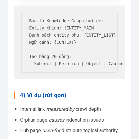
Bạn là Knowledge Graph builder.

Entity chính: {ENTITY_MAIN}

Danh sách entity phụ: {ENTITY_LIST}

Ngữ cảnh: {CONTEXT}

Tạo bảng 20 dòng:

- Subject | Relation | Object | Câu mô tả 1 
4) Ví dụ (rút gọn)
Internal link
measured-by
crawl depth
Orphan page
causes
indexation issues
Hub page
used-for
distribute topical authority