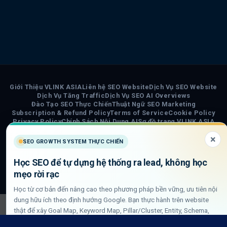
Giới Thiệu VLINK ASIA
Liên hệ SEO Website
Dịch Vụ SEO Website
Dịch Vụ Tăng Traffic
Dịch Vụ SEO AI Overviews
Đào Tạo SEO Thực Chiến
Thuật Ngữ SEO Marketing
Subscription & Refund Policy
Terms of Service
Cookie Policy
Privacy Policy
Chính Sách Nội Dung AI
Sơ đồ trang VLINK ASIA
Tin tức
×
SEO GROWTH SYSTEM THỰC CHIẾN
COPYRIGHT 2026 ©
VLINK ASIA
Học SEO để tự dựng hệ thống ra lead, không học
Visa
PayPal
Stripe
MasterCard
Cash
mẹo rời rạc
On
Học từ cơ bản đến nâng cao theo phương pháp bền vững, ưu tiên nội
Delivery
dung hữu ích theo định hướng Google. Bạn thực hành trên website
thật để xây Goal Map, Keyword Map, Pillar/Cluster, Entity, Schema,
DLN internal link và QA GSC/GA4.