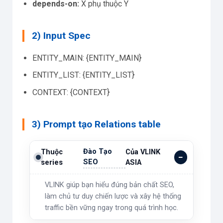
depends-on:
X phụ thuộc Y
2) Input Spec
ENTITY_MAIN: {ENTITY_MAIN}
ENTITY_LIST: {ENTITY_LIST}
CONTEXT: {CONTEXT}
3) Prompt tạo Relations table
Đào Tạo
Thuộc
Của VLINK
SEO
series
ASIA
VLINK giúp bạn hiểu đúng bản chất SEO,
làm chủ tư duy chiến lược và xây hệ thống
traffic bền vững ngay trong quá trình học.