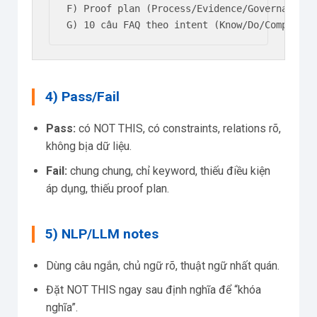
F) Proof plan (Process/Evidence/Governance: 
G) 10 câu FAQ theo intent (Know/Do/Compare/T
4) Pass/Fail
Pass:
có NOT THIS, có constraints, relations rõ,
không bịa dữ liệu.
Fail:
chung chung, chỉ keyword, thiếu điều kiện
áp dụng, thiếu proof plan.
5) NLP/LLM notes
Dùng câu ngắn, chủ ngữ rõ, thuật ngữ nhất quán.
Đặt NOT THIS ngay sau định nghĩa để “khóa
nghĩa”.