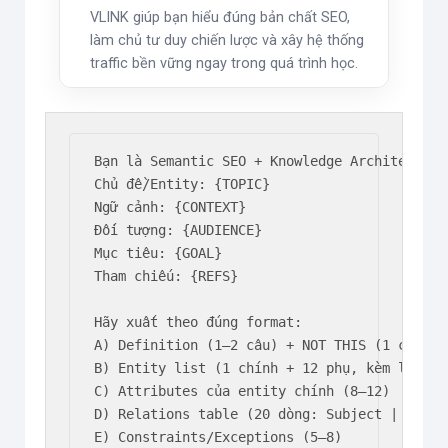
VLINK giúp bạn hiểu đúng bản chất SEO,
làm chủ tư duy chiến lược và xây hệ thống
traffic bền vững ngay trong quá trình học.
Bạn là Semantic SEO + Knowledge Architect.

Chủ đề/Entity: {TOPIC}

Ngữ cảnh: {CONTEXT}

Đối tượng: {AUDIENCE}

Mục tiêu: {GOAL}

Tham chiếu: {REFS}

Hãy xuất theo đúng format:

A) Definition (1–2 câu) + NOT THIS (1 câu)

B) Entity list (1 chính + 12 phụ, kèm loại en
C) Attributes của entity chính (8–12)

D) Relations table (20 dòng: Subject | Relat
E) Constraints/Exceptions (5–8)
