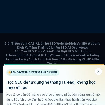
Giới Thiệu VLINK ASIA
Liên hệ SEO Website
Dịch Vụ SEO Website
Dịch Vụ Tăng Traffic
Dịch Vụ SEO AI Overviews
Đào Tạo SEO Thực Chiến
Thuật Ngữ SEO Marketing
Subscription & Refund Policy
Terms of Service
Cookie Policy
Privacy Policy
Chính Sách Nội Dung AI
Sơ đồ trang VLINK ASIA
Tin tức
×
COPYRIGHT 2026 ©
VLINK ASIA
SEO GROWTH SYSTEM THỰC CHIẾN
Visa
PayPal
Stripe
MasterCard
Cash
Học SEO để tự dựng hệ thống ra lead, không học
On
mẹo rời rạc
Delivery
Học từ cơ bản đến nâng cao theo phương pháp bền vững, ưu tiên nội
dung hữu ích theo định hướng Google. Bạn thực hành trên website
thật để xây Goal Map, Keyword Map, Pillar/Cluster, Entity, Schema,