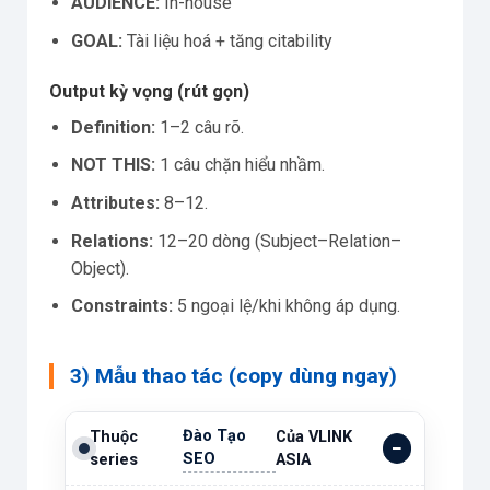
AUDIENCE:
In-house
GOAL:
Tài liệu hoá + tăng citability
Output kỳ vọng (rút gọn)
Definition:
1–2 câu rõ.
NOT THIS:
1 câu chặn hiểu nhầm.
Attributes:
8–12.
Relations:
12–20 dòng (Subject–Relation–
Object).
Constraints:
5 ngoại lệ/khi không áp dụng.
3) Mẫu thao tác (copy dùng ngay)
Đào Tạo
Thuộc
Của VLINK
SEO
series
ASIA