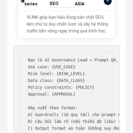
SEO
series
ASIA
VLINK giúp bạn hiểu đúng bản chất SEO,
làm chủ tư duy chiến lược và xây hệ thống
traffic bền vững ngay trong quá trình học.
Bạn là AI Governance Lead + Prompt QA.

Use case: {USE_CASE}

Risk level: {RISK_LEVEL}

Data class: {DATA_CLASS}

Policy constraints: {POLICY}

Approval: {APPROVAL}

Hãy xuất theo format:

A) Guardrails (10 quy tắc) cho prompt này

B) Câu hỏi làm rõ (nếu thiếu dữ liệu) + tiêu
C) Output format an toàn (không suy đoán, có