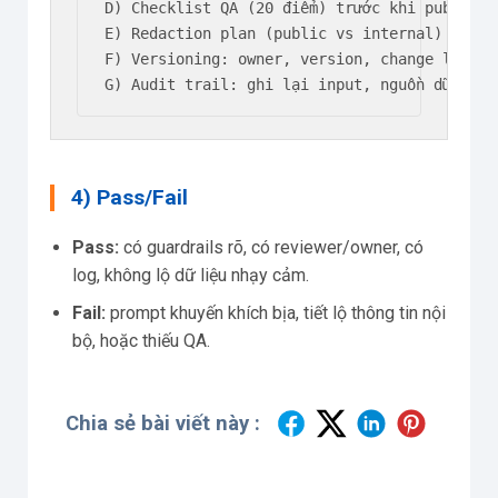
D) Checklist QA (20 điểm) trước khi publish/h
E) Redaction plan (public vs internal) + mẫu
F) Versioning: owner, version, change log, ro
G) Audit trail: ghi lại input, nguồn dữ liệu
4) Pass/Fail
Pass:
có guardrails rõ, có reviewer/owner, có
log, không lộ dữ liệu nhạy cảm.
Fail:
prompt khuyến khích bịa, tiết lộ thông tin nội
bộ, hoặc thiếu QA.
Chia sẻ bài viết này :