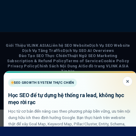
Giới Thiệu VLINK ASIA
Liên hệ SEO Website
Dịch Vụ SEO Website
Dịch Vụ Tăng Traffic
Dịch Vụ SEO AI Overviews
Đào Tạo SEO Thực Chiến
Thuật Ngữ SEO Marketing
Subscription & Refund Policy
Terms of Service
Cookie Policy
Privacy Policy
Chính Sách Nội Dung AI
Sơ đồ trang VLINK ASIA
Tin tức
×
SEO GROWTH SYSTEM THỰC CHIẾN
COPYRIGHT 2026 ©
VLINK ASIA
Visa
PayPal
Stripe
MasterCard
Cash
Học SEO để tự dựng hệ thống ra lead, không học
On
mẹo rời rạc
Delivery
Học từ cơ bản đến nâng cao theo phương pháp bền vững, ưu tiên nội
dung hữu ích theo định hướng Google. Bạn thực hành trên website
thật để xây Goal Map, Keyword Map, Pillar/Cluster, Entity, Schema,
DLN internal link và QA GSC/GA4.