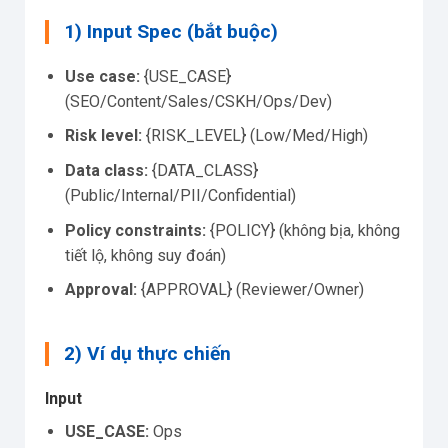
1) Input Spec (bắt buộc)
Use case:
{USE_CASE}
(SEO/Content/Sales/CSKH/Ops/Dev)
Risk level:
{RISK_LEVEL} (Low/Med/High)
Data class:
{DATA_CLASS}
(Public/Internal/PII/Confidential)
Policy constraints:
{POLICY} (không bịa, không
tiết lộ, không suy đoán)
Approval:
{APPROVAL} (Reviewer/Owner)
2) Ví dụ thực chiến
Input
USE_CASE:
Ops