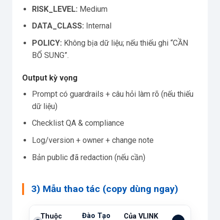
RISK_LEVEL:
Medium
DATA_CLASS:
Internal
POLICY:
Không bịa dữ liệu; nếu thiếu ghi “CẦN
BỔ SUNG”.
Output kỳ vọng
Prompt có guardrails + câu hỏi làm rõ (nếu thiếu
dữ liệu)
Checklist QA & compliance
Log/version + owner + change note
Bản public đã redaction (nếu cần)
3) Mẫu thao tác (copy dùng ngay)
Đào Tạo
Thuộc
Của VLINK