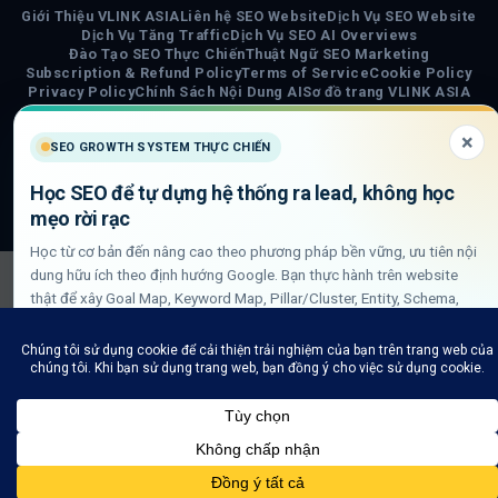
Giới Thiệu VLINK ASIA
Liên hệ SEO Website
Dịch Vụ SEO Website
Dịch Vụ Tăng Traffic
Dịch Vụ SEO AI Overviews
Đào Tạo SEO Thực Chiến
Thuật Ngữ SEO Marketing
Subscription & Refund Policy
Terms of Service
Cookie Policy
Privacy Policy
Chính Sách Nội Dung AI
Sơ đồ trang VLINK ASIA
Tin tức
×
SEO GROWTH SYSTEM THỰC CHIẾN
COPYRIGHT 2026 ©
VLINK ASIA
Visa
PayPal
Stripe
MasterCard
Cash
Học SEO để tự dựng hệ thống ra lead, không học
On
mẹo rời rạc
Delivery
Học từ cơ bản đến nâng cao theo phương pháp bền vững, ưu tiên nội
dung hữu ích theo định hướng Google. Bạn thực hành trên website
thật để xây Goal Map, Keyword Map, Pillar/Cluster, Entity, Schema,
DLN internal link và QA GSC/GA4.
Xem lộ trình học SEO thực chiến