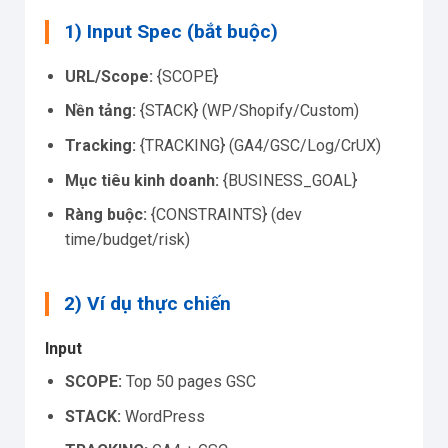
1) Input Spec (bắt buộc)
URL/Scope:
{SCOPE}
Nền tảng:
{STACK} (WP/Shopify/Custom)
Tracking:
{TRACKING} (GA4/GSC/Log/CrUX)
Mục tiêu kinh doanh:
{BUSINESS_GOAL}
Ràng buộc:
{CONSTRAINTS} (dev
time/budget/risk)
2) Ví dụ thực chiến
Input
SCOPE:
Top 50 pages GSC
STACK:
WordPress