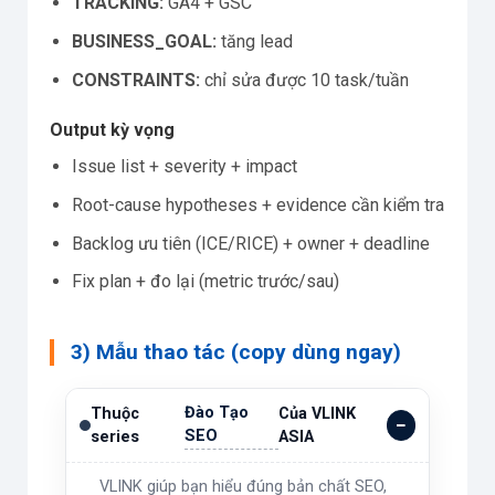
TRACKING:
GA4 + GSC
BUSINESS_GOAL:
tăng lead
CONSTRAINTS:
chỉ sửa được 10 task/tuần
Output kỳ vọng
Issue list + severity + impact
Root-cause hypotheses + evidence cần kiểm tra
Backlog ưu tiên (ICE/RICE) + owner + deadline
Fix plan + đo lại (metric trước/sau)
3) Mẫu thao tác (copy dùng ngay)
Đào Tạo
Thuộc
Của VLINK
SEO
series
ASIA
VLINK giúp bạn hiểu đúng bản chất SEO,