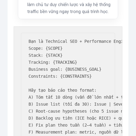
làm chủ tư duy chiến lược và xây hệ thống
traffic bền vững ngay trong quá trình học.
Bạn là Technical SEO + Performance Engineer.

Scope: {SCOPE}

Stack: {STACK}

Tracking: {TRACKING}

Business goal: {BUSINESS_GOAL}

Constraints: {CONSTRAINTS}

Hãy tạo báo cáo theo format:

A) Tóm tắt 10 dòng (vấn đề lớn nhất + tác độn
B) Issue list (tối đa 30): Issue | Severity 
C) Root-cause hypotheses (cho 5 issue nặng nh
D) Backlog ưu tiên (ICE hoặc RICE) + quick wi
E) Fix plan theo tuần (2–4 tuần) + tiêu chí D
F) Measurement plan: metric, nguồn dữ liệu, m