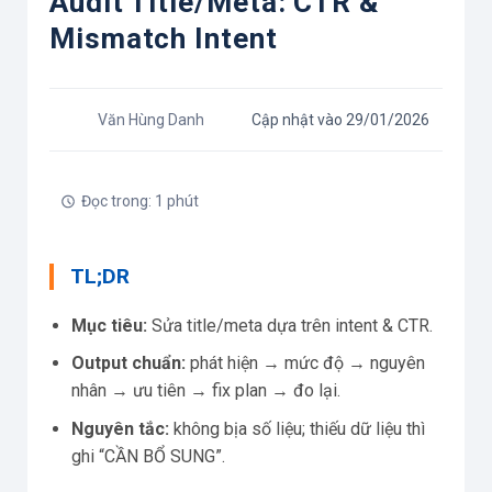
Audit Title/meta: CTR &
Mismatch Intent
Văn Hùng Danh
Cập nhật vào 29/01/2026
Đọc trong: 1 phút
TL;DR
Mục tiêu:
Sửa title/meta dựa trên intent & CTR.
Output chuẩn:
phát hiện → mức độ → nguyên
nhân → ưu tiên → fix plan → đo lại.
Nguyên tắc:
không bịa số liệu; thiếu dữ liệu thì
ghi “CẦN BỔ SUNG”.