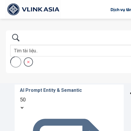
Bỏ
Dịch vụ t
qua
nội
dung
AI Prompt Entity & Semantic
50