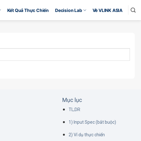
Kết Quả Thực Chiến
Decision Lab
Về VLINK ASIA
Mục lục
TL;DR
1) Input Spec (bắt buộc)
2) Ví dụ thực chiến