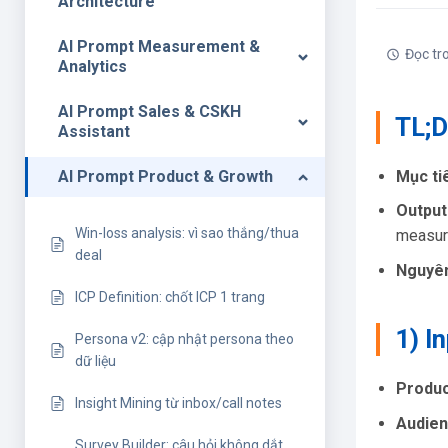
Architecture
AI Prompt Measurement &
Đọc tr
Analytics
AI Prompt Sales & CSKH
TL;
Assistant
Mục ti
AI Prompt Product & Growth
Output
Win-loss analysis: vì sao thắng/thua
measur
deal
Nguyên
ICP Definition: chốt ICP 1 trang
1) I
Persona v2: cập nhật persona theo
dữ liệu
Produc
Insight Mining từ inbox/call notes
Audien
Survey Builder: câu hỏi không dắt