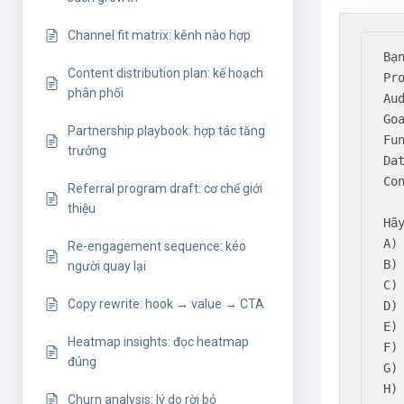
Channel fit matrix: kênh nào hợp
Bạ
Content distribution plan: kế hoạch
Pr
phân phối
Au
Goa
Partnership playbook: hợp tác tăng
Fu
trưởng
Dat
Co
Referral program draft: cơ chế giới
thiệu
Hã
A)
Re-engagement sequence: kéo
B)
người quay lại
C)
Copy rewrite: hook → value → CTA
D)
E)
Heatmap insights: đọc heatmap
F)
đúng
G)
H)
Churn analysis: lý do rời bỏ