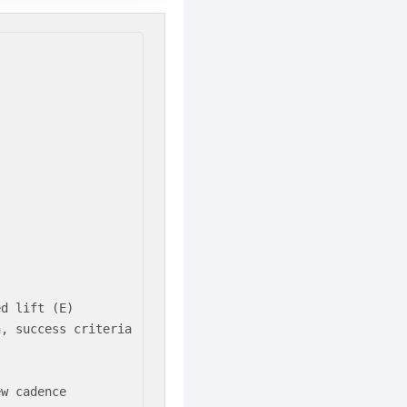
d lift (E)

, success criteria

ew cadence