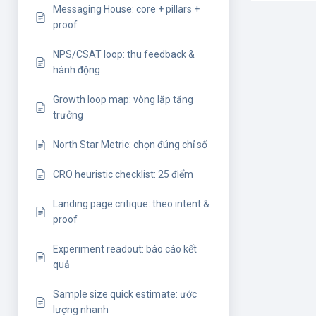
Messaging House: core + pillars +
proof
NPS/CSAT loop: thu feedback &
hành động
Growth loop map: vòng lặp tăng
trưởng
North Star Metric: chọn đúng chỉ số
CRO heuristic checklist: 25 điểm
Landing page critique: theo intent &
proof
Experiment readout: báo cáo kết
quả
Sample size quick estimate: ước
lượng nhanh