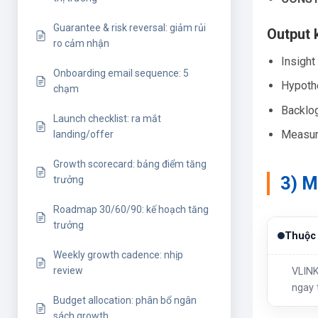
Guarantee & risk reversal: giảm rủi
Output 
ro cảm nhận
Insight
Onboarding email sequence: 5
Hypoth
chạm
Backlog
Launch checklist: ra mắt
Measur
landing/offer
Growth scorecard: bảng điểm tăng
3) M
trưởng
Roadmap 30/60/90: kế hoạch tăng
trưởng
Thuộc 
Weekly growth cadence: nhịp
review
VLINK
ngay 
Budget allocation: phân bổ ngân
sách growth