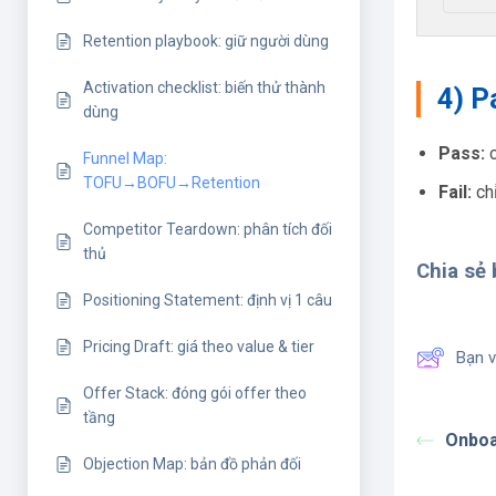
Retention playbook: giữ người dùng
Activation checklist: biến thử thành
4) P
dùng
Pass:
c
Funnel Map:
TOFU→BOFU→Retention
Fail:
chỉ
Competitor Teardown: phân tích đối
thủ
Chia sẻ b
Positioning Statement: định vị 1 câu
Pricing Draft: giá theo value & tier
Bạn v
Offer Stack: đóng gói offer theo
tầng
Onboa
Objection Map: bản đồ phản đối