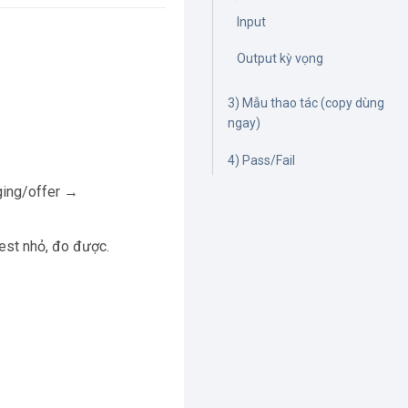
Input
Output kỳ vọng
3) Mẫu thao tác (copy dùng
ngay)
4) Pass/Fail
ing/offer →
test nhỏ, đo được.