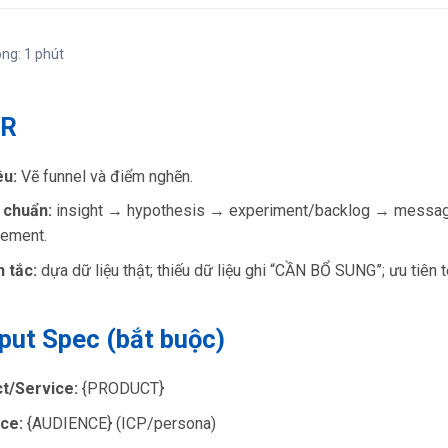
ong: 1 phút
DR
êu:
Vẽ funnel và điểm nghẽn.
 chuẩn:
insight → hypothesis → experiment/backlog → messag
ement.
 tắc:
dựa dữ liệu thật; thiếu dữ liệu ghi “CẦN BỔ SUNG”; ưu tiên 
nput Spec (bắt buộc)
t/Service:
{PRODUCT}
ce:
{AUDIENCE} (ICP/persona)