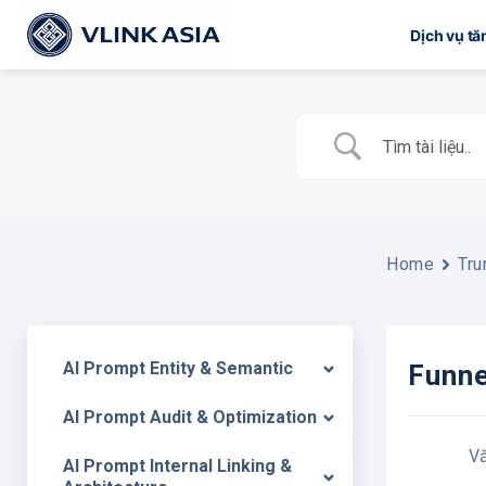
Bỏ
Dịch vụ t
qua
nội
dung
Home
Tru
AI Prompt Entity & Semantic
Funn
AI Prompt Audit & Optimization
V
AI Prompt Internal Linking &