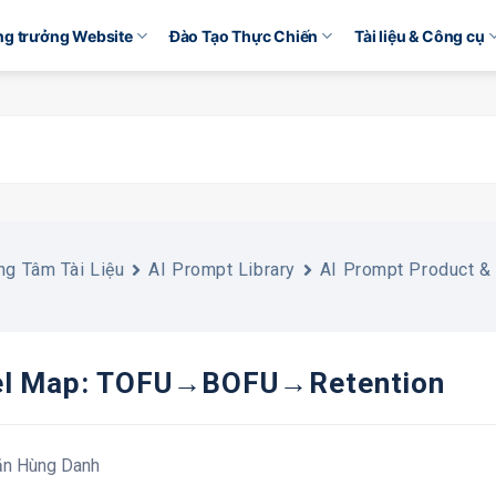
ăng trưởng Website
Đào Tạo Thực Chiến
Tài liệu & Công cụ
ng Tâm Tài Liệu
AI Prompt Library
AI Prompt Product &
el Map: TOFU→BOFU→Retention
ăn Hùng Danh