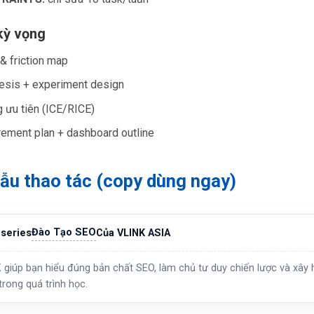
kỳ vọng
 & friction map
esis + experiment design
 ưu tiên (ICE/RICE)
ement plan + dashboard outline
ẫu thao tác (copy dùng ngay)
Đào Tạo SEO
series
Của VLINK ASIA
 giúp bạn hiểu đúng bản chất SEO, làm chủ tư duy chiến lược và xây h
trong quá trình học.