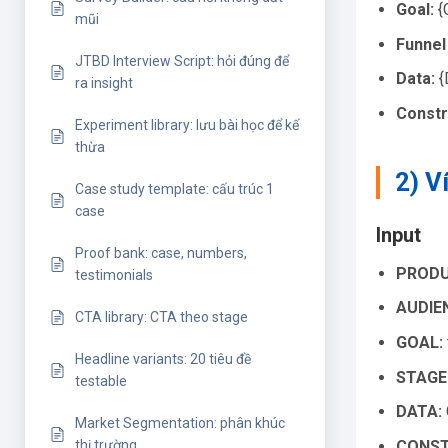
Goal:
{G
mũi
Funnel
JTBD Interview Script: hỏi đúng để
Data:
{
ra insight
Constr
Experiment library: lưu bài học để kế
thừa
2) V
Case study template: cấu trúc 1
case
Input
Proof bank: case, numbers,
PRODU
testimonials
AUDIE
CTA library: CTA theo stage
GOAL:
Headline variants: 20 tiêu đề
STAGE
testable
DATA:
Market Segmentation: phân khúc
CONST
thị trường