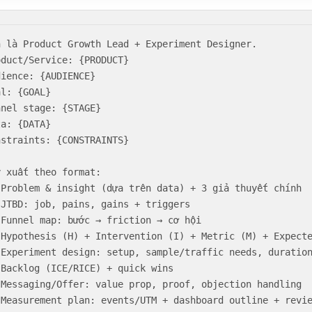
n là Product Growth Lead + Experiment Designer.

oduct/Service: {PRODUCT}

dience: {AUDIENCE}

l: {GOAL}

nnel stage: {STAGE}

a: {DATA}

nstraints: {CONSTRAINTS}

y xuất theo format:

 Problem & insight (dựa trên data) + 3 giả thuyết chính

 JTBD: job, pains, gains + triggers

 Funnel map: bước → friction → cơ hội

 Hypothesis (H) + Intervention (I) + Metric (M) + Expecte
 Experiment design: setup, sample/traffic needs, duration
 Backlog (ICE/RICE) + quick wins

 Messaging/Offer: value prop, proof, objection handling

 Measurement plan: events/UTM + dashboard outline + revi