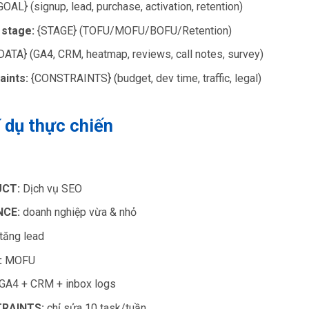
OAL} (signup, lead, purchase, activation, retention)
 stage:
{STAGE} (TOFU/MOFU/BOFU/Retention)
DATA} (GA4, CRM, heatmap, reviews, call notes, survey)
aints:
{CONSTRAINTS} (budget, dev time, traffic, legal)
í dụ thực chiến
CT:
Dịch vụ SEO
NCE:
doanh nghiệp vừa & nhỏ
tăng lead
:
MOFU
GA4 + CRM + inbox logs
RAINTS:
chỉ sửa 10 task/tuần