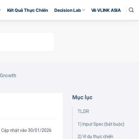
Kết Quả Thực Chiến
Decision Lab
Về VLINK ASIA
 Growth
Mục lục
TL;DR
1) Input Spec (bắt buộc)
Cập nhật vào 30/01/2026
2) Ví dụ thực chiến