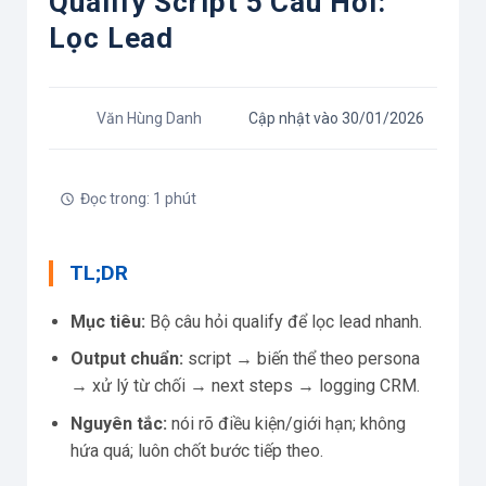
Qualify Script 5 Câu Hỏi:
Lọc Lead
Văn Hùng Danh
Cập nhật vào 30/01/2026
Đọc trong: 1 phút
TL;DR
Mục tiêu:
Bộ câu hỏi qualify để lọc lead nhanh.
Output chuẩn:
script → biến thể theo persona
→ xử lý từ chối → next steps → logging CRM.
Nguyên tắc:
nói rõ điều kiện/giới hạn; không
hứa quá; luôn chốt bước tiếp theo.