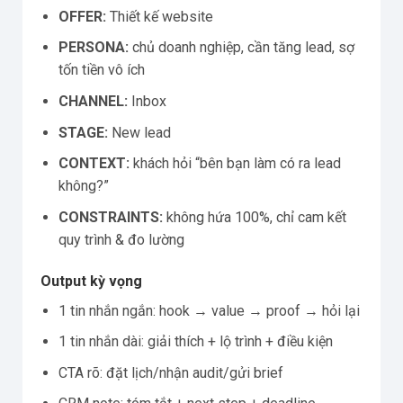
OFFER:
Thiết kế website
PERSONA:
chủ doanh nghiệp, cần tăng lead, sợ
tốn tiền vô ích
CHANNEL:
Inbox
STAGE:
New lead
CONTEXT:
khách hỏi “bên bạn làm có ra lead
không?”
CONSTRAINTS:
không hứa 100%, chỉ cam kết
quy trình & đo lường
Output kỳ vọng
1 tin nhắn ngắn: hook → value → proof → hỏi lại
1 tin nhắn dài: giải thích + lộ trình + điều kiện
CTA rõ: đặt lịch/nhận audit/gửi brief