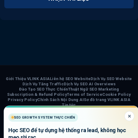
Giới Thiệu VLINK ASIA
Liên hệ SEO Website
Dịch Vụ SEO Website
Dịch Vụ Tăng Traffic
Dịch Vụ SEO AI Overviews
Đào Tạo SEO Thực Chiến
Thuật Ngữ SEO Marketing
Subscription & Refund Policy
Terms of Service
Cookie Policy
Privacy Policy
Chính Sách Nội Dung AI
Sơ đồ trang VLINK ASIA
Tin tức
×
COPYRIGHT 2026 ©
VLINK ASIA
SEO GROWTH SYSTEM THỰC CHIẾN
Visa
PayPal
Stripe
MasterCard
Cash
Học SEO để tự dựng hệ thống ra lead, không học
On
mẹo rời rạc