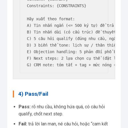
Constraints: {CONSTRAINTS}

Hãy xuất theo format:

A) Tin nhắn ngắn (<= 500 ký tự) để trả lời nh
B) Tin nhắn dài (có cấu trúc) để thuyết phục

C) 5 câu hỏi qualify (đúng nhu cầu, ngân sách
D) 3 biến thể tone: lịch sự / thân thiện / qu
E) Objection handling: 5 phản đối phổ biến +
F) Next steps: 2 lựa chọn cụ thể (đặt lịch /
G) CRM note: tóm tắt + tag + mức nóng + hẹn 
4) Pass/Fail
Pass:
rõ nhu cầu, không hứa quá, có câu hỏi
qualify, chốt next step.
Fail:
trả lời lan man, né câu hỏi, hoặc “cam kết