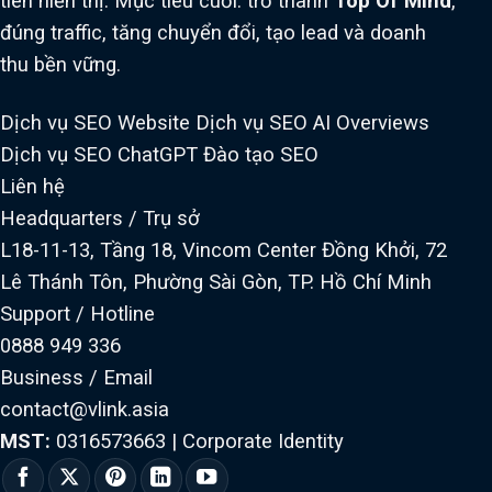
tiên hiển thị. Mục tiêu cuối: trở thành
Top Of Mind
,
đúng traffic, tăng chuyển đổi, tạo lead và doanh
thu bền vững.
Dịch vụ SEO Website
Dịch vụ SEO AI Overviews
Dịch vụ SEO ChatGPT
Đào tạo SEO
Liên hệ
Headquarters / Trụ sở
L18-11-13, Tầng 18, Vincom Center Đồng Khởi, 72
Lê Thánh Tôn, Phường Sài Gòn, TP. Hồ Chí Minh
Support / Hotline
0888 949 336
Business / Email
contact@vlink.asia
MST:
0316573663
|
Corporate Identity