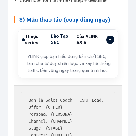
CRM note: tóm tắt + next step + deadline
3) Mẫu thao tác (copy dùng ngay)
Đào Tạo
Thuộc
Của VLINK
SEO
series
ASIA
VLINK giúp bạn hiểu đúng bản chất SEO,
làm chủ tư duy chiến lược và xây hệ thống
traffic bền vững ngay trong quá trình học.
Bạn là Sales Coach + CSKH Lead.

Offer: {OFFER}

Persona: {PERSONA}

Channel: {CHANNEL}

Stage: {STAGE}

Context: {CONTEXT}
