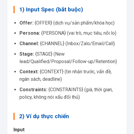
1) Input Spec (bắt buộc)
Offer:
{OFFER} (dịch vụ/sản phẩm/khóa học)
Persona:
{PERSONA} (vai trò, mục tiêu, nỗi lo)
Channel:
{CHANNEL} (Inbox/Zalo/Email/Call)
Stage:
{STAGE} (New
lead/Qualified/Proposal/Follow-up/Retention)
Context:
{CONTEXT} (tin nhắn trước, vấn đề,
ngân sách, deadline)
Constraints:
{CONSTRAINTS} (giá, thời gian,
policy, không nói xấu đối thủ)
2) Ví dụ thực chiến
Input