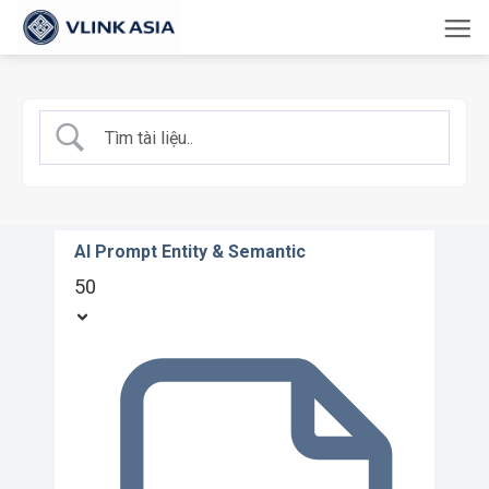
Bỏ
qua
nội
dung
AI Prompt Entity & Semantic
50