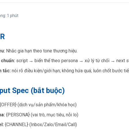
ong: 1 phút
DR
êu:
Nhắc gia hạn theo tone thương hiệu.
 chuẩn:
script → biến thể theo persona → xử lý từ chối → next
 tắc:
nói rõ điều kiện/giới hạn; không hứa quá; luôn chốt bước tiế
nput Spec (bắt buộc)
{OFFER} (dịch vụ/sản phẩm/khóa học)
a:
{PERSONA} (vai trò, mục tiêu, nỗi lo)
l:
{CHANNEL} (Inbox/Zalo/Email/Call)