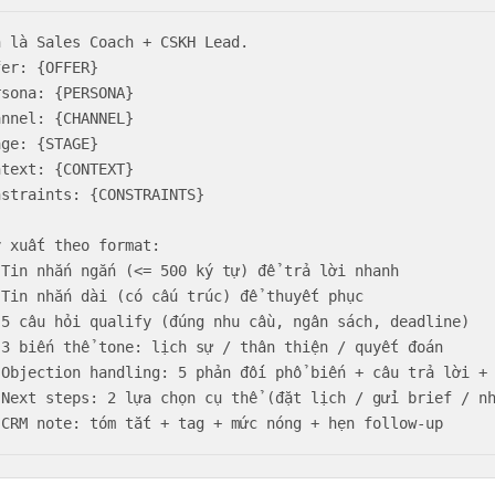
n là Sales Coach + CSKH Lead.

er: {OFFER}

sona: {PERSONA}

nnel: {CHANNEL}

ge: {STAGE}

text: {CONTEXT}

nstraints: {CONSTRAINTS}

y xuất theo format:

 Tin nhắn ngắn (<= 500 ký tự) để trả lời nhanh

 Tin nhắn dài (có cấu trúc) để thuyết phục

 5 câu hỏi qualify (đúng nhu cầu, ngân sách, deadline)

 3 biến thể tone: lịch sự / thân thiện / quyết đoán

 Objection handling: 5 phản đối phổ biến + câu trả lời + 
 Next steps: 2 lựa chọn cụ thể (đặt lịch / gửi brief / nh
 CRM note: tóm tắt + tag + mức nóng + hẹn follow-up