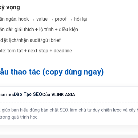
kỳ vọng
hắn ngắn: hook → value → proof → hỏi lại
ắn dài: giải thích + lộ trình + điều kiện
 đặt lịch/nhận audit/gửi brief
e: tóm tắt + next step + deadline
ẫu thao tác (copy dùng ngay)
Đào Tạo SEO
series
Của VLINK ASIA
 giúp bạn hiểu đúng bản chất SEO, làm chủ tư duy chiến lược và xây h
trong quá trình học.