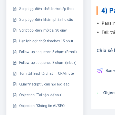
Script gọi điện: chốt bước tiếp theo
4) P
Script gọi điện: khám phá nhu cầu
Pass:
r
Script gọi điện: mở bài 30 giây
Fail:
trả
Hẹn lịch gọi: chốt timebox 15 phút
Chia sẻ b
Follow-up sequence 5 chạm (Email)
Follow-up sequence 3 chạm (Inbox)
Bạn v
Tóm tắt lead: từ chat → CRM note
Qualify script 5 câu hỏi: lọc lead
Object
Objection: ‘Tôi bận, để sau’
Objection: ‘Không tin AI/SEO’