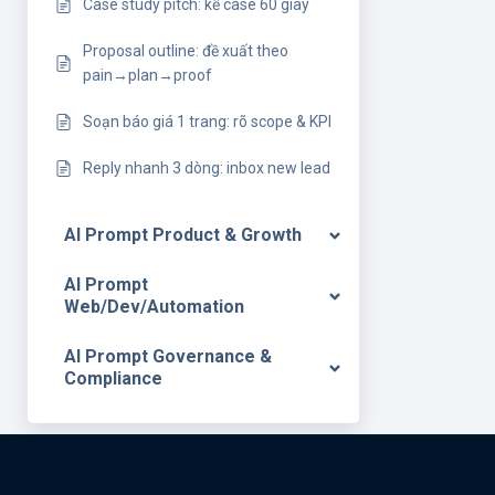
Case study pitch: kể case 60 giây
Proposal outline: đề xuất theo
pain→plan→proof
Soạn báo giá 1 trang: rõ scope & KPI
Reply nhanh 3 dòng: inbox new lead
AI Prompt Product & Growth
AI Prompt
Web/Dev/Automation
AI Prompt Governance &
Compliance