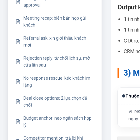
approval
Output 
Meeting recap: biên bản họp gửi
1 tin n
khách
1 tin nh
Referral ask: xin giới thiệu khách
CTA rõ:
mới
CRM not
Rejection reply: từ chối lịch sự, mở
cửa lần sau
3) M
No response rescue: kéo khách im
lặng
Thuộc 
Deal close options: 2 lựa chọn để
chốt
VLINK
Budget anchor: neo ngân sách hợp
ngay 
lý
Competitor mention: trả lời khi