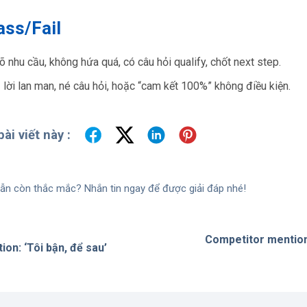
ass/Fail
õ nhu cầu, không hứa quá, có câu hỏi qualify, chốt next step.
 lời lan man, né câu hỏi, hoặc “cam kết 100%” không điều kiện.
ài viết này :
ẫn còn thắc mắc? Nhắn tin ngay để được giải đáp nhé!
Competitor mention:
ion: ‘Tôi bận, để sau’