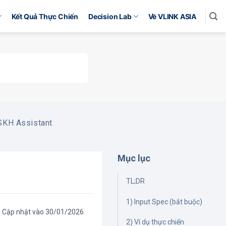
Kết Quả Thực Chiến
Decision Lab
Về VLINK ASIA
SKH Assistant
Mục lục
TL;DR
1) Input Spec (bắt buộc)
Cập nhật vào 30/01/2026
2) Ví dụ thực chiến