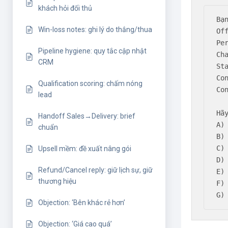
khách hỏi đối thủ
Bạ
Win-loss notes: ghi lý do thắng/thua
Off
Per
Pipeline hygiene: quy tắc cập nhật
Cha
CRM
Sta
Con
Qualification scoring: chấm nóng
Co
lead
Hã
Handoff Sales→Delivery: brief
A)
chuẩn
B)
C)
Upsell mềm: đề xuất nâng gói
D)
Refund/Cancel reply: giữ lịch sự, giữ
E)
thương hiệu
F)
G)
Objection: ‘Bên khác rẻ hơn’
Objection: ‘Giá cao quá’