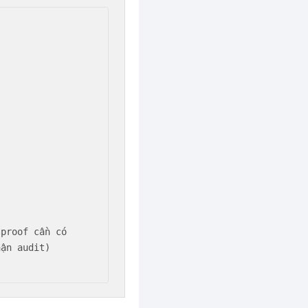
proof cần có

ận audit)
