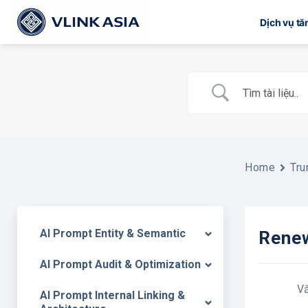
Bỏ
Dịch vụ t
qua
nội
dung
Home
Tru
AI Prompt Entity & Semantic
Renew
AI Prompt Audit & Optimization
V
AI Prompt Internal Linking &