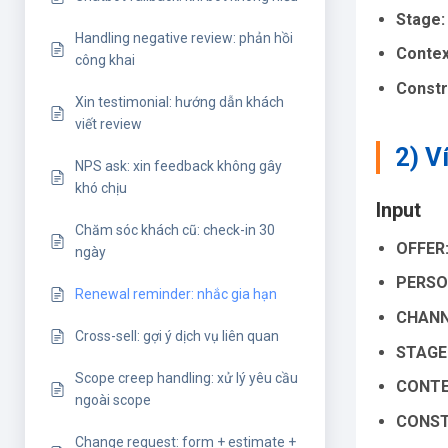
Stage:
Handling negative review: phản hồi
Contex
công khai
Constr
Xin testimonial: hướng dẫn khách
viết review
2) V
NPS ask: xin feedback không gây
khó chịu
Input
Chăm sóc khách cũ: check-in 30
OFFER
ngày
PERSO
Renewal reminder: nhắc gia hạn
CHANN
Cross-sell: gợi ý dịch vụ liên quan
STAGE
Scope creep handling: xử lý yêu cầu
CONTE
ngoài scope
CONST
Change request: form + estimate +