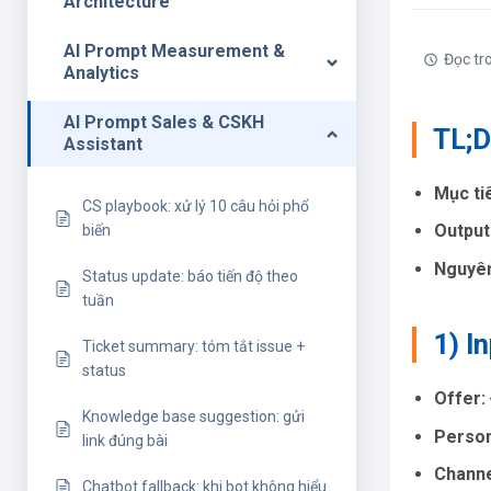
Architecture
AI Prompt Measurement &
Đọc tr
Analytics
AI Prompt Sales & CSKH
TL;
Assistant
Mục ti
CS playbook: xử lý 10 câu hỏi phổ
Output
biến
Nguyên
Status update: báo tiến độ theo
tuần
1) I
Ticket summary: tóm tắt issue +
status
Offer:
Knowledge base suggestion: gửi
Person
link đúng bài
Channe
Chatbot fallback: khi bot không hiểu