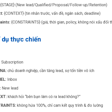
{STAGE} (New lead/Qualified/Proposal/Follow-up/Retention)
t:
{CONTEXT} (tin nhắn trước, vấn đề, ngân sách, deadline)
aints:
{CONSTRAINTS} (giá, thời gian, policy, không nói xấu đối t
í dụ thực chiến
:
Subscription
NA:
chủ doanh nghiệp, cần tăng lead, sợ tốn tiền vô ích
EL:
Inbox
:
New lead
XT:
khách hỏi “bên bạn làm có ra lead không?”
RAINTS:
không hứa 100%, chỉ cam kết quy trình & đo lường