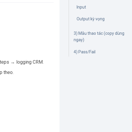
Input
Output kỳ vọng
3) Mẫu thao tác (copy dùng
ngay)
4) Pass/Fail
 steps → logging CRM.
p theo.