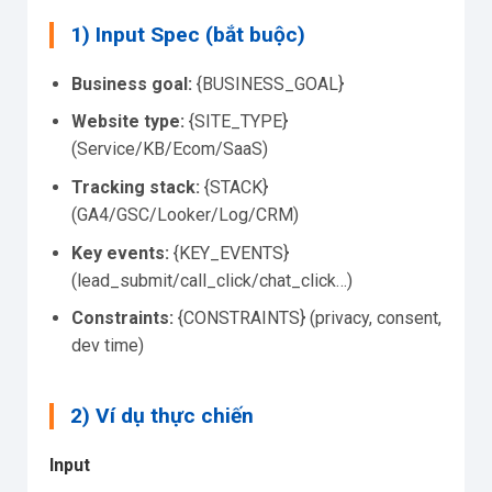
1) Input Spec (bắt buộc)
Business goal:
{BUSINESS_GOAL}
Website type:
{SITE_TYPE}
(Service/KB/Ecom/SaaS)
Tracking stack:
{STACK}
(GA4/GSC/Looker/Log/CRM)
Key events:
{KEY_EVENTS}
(lead_submit/call_click/chat_click…)
Constraints:
{CONSTRAINTS} (privacy, consent,
dev time)
2) Ví dụ thực chiến
Input