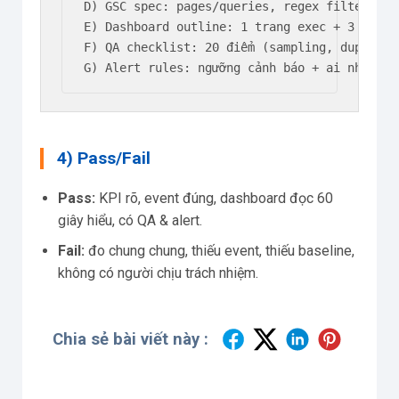
D) GSC spec: pages/queries, regex filters, s
E) Dashboard outline: 1 trang exec + 3 trang 
F) QA checklist: 20 điểm (sampling, duplicat
G) Alert rules: ngưỡng cảnh báo + ai nhận + 
4) Pass/Fail
Pass:
KPI rõ, event đúng, dashboard đọc 60
giây hiểu, có QA & alert.
Fail:
đo chung chung, thiếu event, thiếu baseline,
không có người chịu trách nhiệm.
Chia sẻ bài viết này :