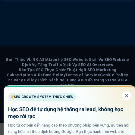
Giới Thiệu VLINK ASIA
Liên hệ SEO Website
Dịch Vụ SEO Website
Dịch Vụ Tăng Traffic
Dịch Vụ SEO AI Overviews
Đào Tạo SEO Thực Chiến
Thuật Ngữ SEO Marketing
Subscription & Refund Policy
Terms of Service
Cookie Policy
Privacy Policy
Chính Sách Nội Dung AI
Sơ đồ trang VLINK ASIA
Tin tức
×
COPYRIGHT 2026 ©
VLINK ASIA
SEO GROWTH SYSTEM THỰC CHIẾN
Visa
PayPal
Stripe
MasterCard
Cash
Học SEO để tự dựng hệ thống ra lead, không học
On
mẹo rời rạc
Delivery
Học từ cơ bản đến nâng cao theo phương pháp bền vững, ưu tiên nội
dung hữu ích theo định hướng Google. Bạn thực hành trên website