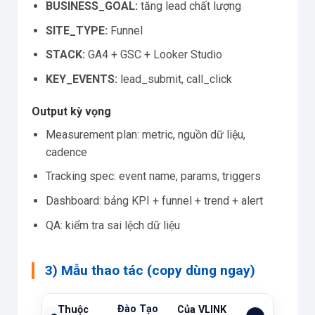
BUSINESS_GOAL:
tăng lead chất lượng
SITE_TYPE:
Funnel
STACK:
GA4 + GSC + Looker Studio
KEY_EVENTS:
lead_submit, call_click
Output kỳ vọng
Measurement plan: metric, nguồn dữ liệu,
cadence
Tracking spec: event name, params, triggers
Dashboard: bảng KPI + funnel + trend + alert
QA: kiểm tra sai lệch dữ liệu
3) Mẫu thao tác (copy dùng ngay)
Đào Tạo
Thuộc
Của VLINK