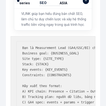
SEO
series
ASIA
VLINK giúp bạn hiểu đúng bản chất SEO,
làm chủ tư duy chiến lược và xây hệ thống
traffic bền vững ngay trong quá trình học.
Bạn là Measurement Lead (GA4/GSC/BI) cho SEO 
Business goal: {BUSINESS_GOAL}

Site type: {SITE_TYPE}

Stack: {STACK}

Key events: {KEY_EVENTS}

Constraints: {CONSTRAINTS}

Hãy xuất theo format:

A) KPI chain: Presence → Citation → Outcome 
B) Tracking plan: nguồn dữ liệu, bảng mappin
C) GA4 spec: events + params + trigger + GA4