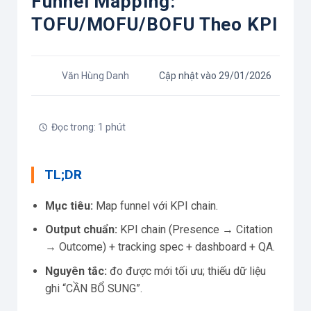
Funnel Mapping:
TOFU/MOFU/BOFU Theo KPI
Văn Hùng Danh
Cập nhật vào 29/01/2026
Đọc trong: 1 phút
TL;DR
Mục tiêu:
Map funnel với KPI chain.
Output chuẩn:
KPI chain (Presence → Citation
→ Outcome) + tracking spec + dashboard + QA.
Nguyên tắc:
đo được mới tối ưu; thiếu dữ liệu
ghi “CẦN BỔ SUNG”.