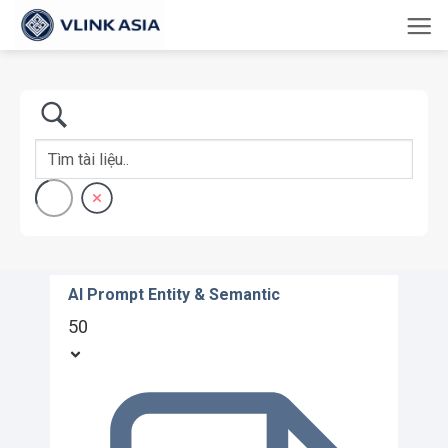
Bỏ
qua
nội
dung
AI Prompt Entity & Semantic
50