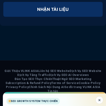
NHẬN TÀI LIỆU
Giới Thiệu VLINK ASIA
Liên hệ SEO Website
Dịch Vụ SEO Website
Dịch Vụ Tăng Traffic
Dịch Vụ SEO AI Overviews
Đào Tạo SEO Thực Chiến
Thuật Ngữ SEO Marketing
Subscription & Refund Policy
Terms of Service
Cookie Policy
Privacy Policy
Chính Sách Nội Dung AI
Sơ đồ trang VLINK ASIA
Tin tức
×
COPYRIGHT 2026 ©
VLINK ASIA
SEO GROWTH SYSTEM THỰC CHIẾN