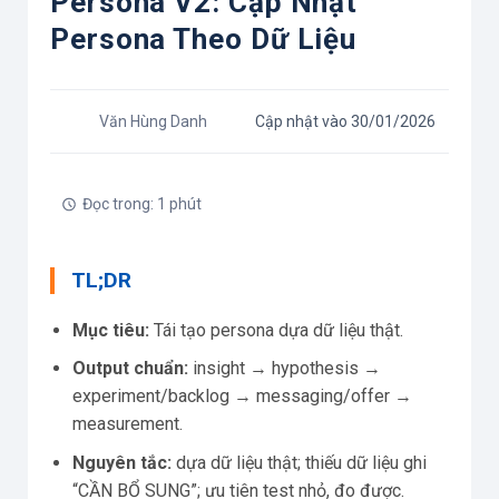
Persona V2: Cập Nhật
Persona Theo Dữ Liệu
Văn Hùng Danh
Cập nhật vào 30/01/2026
Đọc trong: 1 phút
TL;DR
Mục tiêu:
Tái tạo persona dựa dữ liệu thật.
Output chuẩn:
insight → hypothesis →
experiment/backlog → messaging/offer →
measurement.
Nguyên tắc:
dựa dữ liệu thật; thiếu dữ liệu ghi
“CẦN BỔ SUNG”; ưu tiên test nhỏ, đo được.