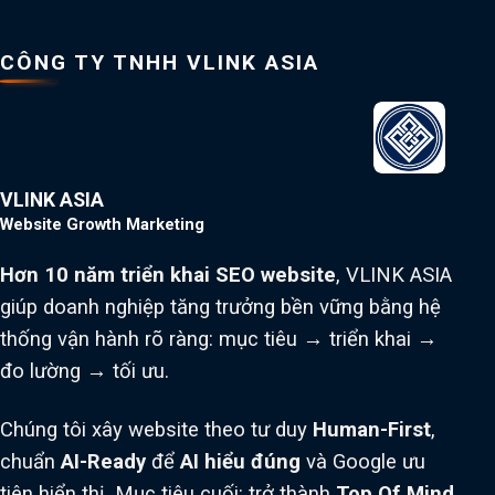
CÔNG TY TNHH VLINK ASIA
VLINK ASIA
Website Growth Marketing
Hơn 10 năm triển khai SEO website
, VLINK ASIA
giúp doanh nghiệp tăng trưởng bền vững bằng hệ
thống vận hành rõ ràng: mục tiêu → triển khai →
đo lường → tối ưu.
Chúng tôi xây website theo tư duy
Human-First
,
chuẩn
AI-Ready
để
AI hiểu đúng
và Google ưu
tiên hiển thị. Mục tiêu cuối: trở thành
Top Of Mind
,