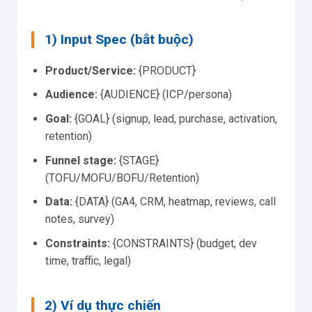
1) Input Spec (bắt buộc)
Product/Service:
{PRODUCT}
Audience:
{AUDIENCE} (ICP/persona)
Goal:
{GOAL} (signup, lead, purchase, activation,
retention)
Funnel stage:
{STAGE}
(TOFU/MOFU/BOFU/Retention)
Data:
{DATA} (GA4, CRM, heatmap, reviews, call
notes, survey)
Constraints:
{CONSTRAINTS} (budget, dev
time, traffic, legal)
2) Ví dụ thực chiến