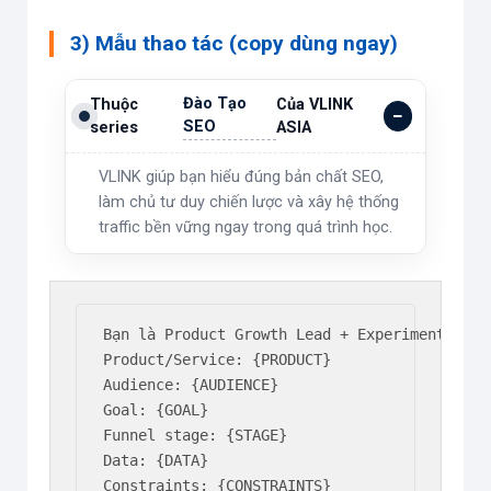
3) Mẫu thao tác (copy dùng ngay)
Đào Tạo
Thuộc
Của VLINK
SEO
series
ASIA
VLINK giúp bạn hiểu đúng bản chất SEO,
làm chủ tư duy chiến lược và xây hệ thống
traffic bền vững ngay trong quá trình học.
Bạn là Product Growth Lead + Experiment Desig
Product/Service: {PRODUCT}

Audience: {AUDIENCE}

Goal: {GOAL}

Funnel stage: {STAGE}

Data: {DATA}

Constraints: {CONSTRAINTS}
