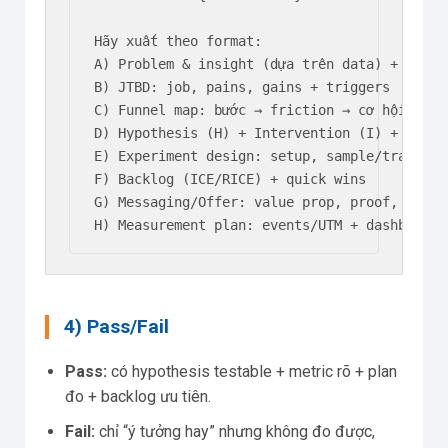
Hãy xuất theo format:

A) Problem & insight (dựa trên data) + 3 giả 
B) JTBD: job, pains, gains + triggers

C) Funnel map: bước → friction → cơ hội

D) Hypothesis (H) + Intervention (I) + Metri
E) Experiment design: setup, sample/traffic 
F) Backlog (ICE/RICE) + quick wins

G) Messaging/Offer: value prop, proof, object
H) Measurement plan: events/UTM + dashboard 
4) Pass/Fail
Pass:
có hypothesis testable + metric rõ + plan
đo + backlog ưu tiên.
Fail:
chỉ “ý tưởng hay” nhưng không đo được,