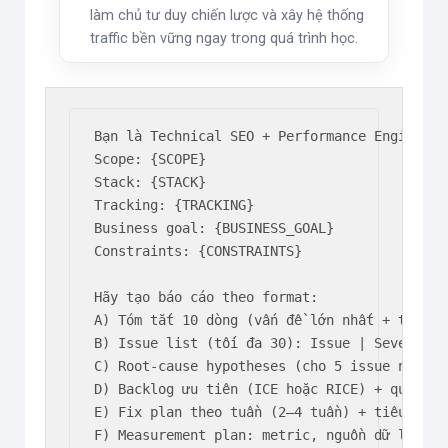
làm chủ tư duy chiến lược và xây hệ thống
traffic bền vững ngay trong quá trình học.
Bạn là Technical SEO + Performance Engineer.

Scope: {SCOPE}

Stack: {STACK}

Tracking: {TRACKING}

Business goal: {BUSINESS_GOAL}

Constraints: {CONSTRAINTS}

Hãy tạo báo cáo theo format:

A) Tóm tắt 10 dòng (vấn đề lớn nhất + tác độn
B) Issue list (tối đa 30): Issue | Severity 
C) Root-cause hypotheses (cho 5 issue nặng nh
D) Backlog ưu tiên (ICE hoặc RICE) + quick wi
E) Fix plan theo tuần (2–4 tuần) + tiêu chí D
F) Measurement plan: metric, nguồn dữ liệu, m