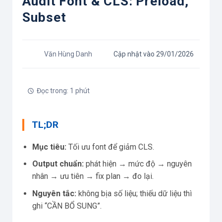
Audit Font & CLS: Preload,
Subset
Văn Hùng Danh
Cập nhật vào 29/01/2026
Đọc trong: 1 phút
TL;DR
Mục tiêu:
Tối ưu font để giảm CLS.
Output chuẩn:
phát hiện → mức độ → nguyên
nhân → ưu tiên → fix plan → đo lại.
Nguyên tắc:
không bịa số liệu; thiếu dữ liệu thì
ghi “CẦN BỔ SUNG”.