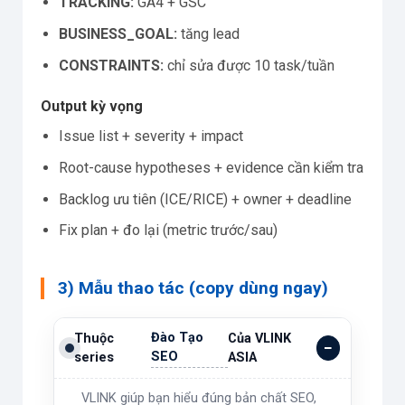
TRACKING:
GA4 + GSC
BUSINESS_GOAL:
tăng lead
CONSTRAINTS:
chỉ sửa được 10 task/tuần
Output kỳ vọng
Issue list + severity + impact
Root-cause hypotheses + evidence cần kiểm tra
Backlog ưu tiên (ICE/RICE) + owner + deadline
Fix plan + đo lại (metric trước/sau)
3) Mẫu thao tác (copy dùng ngay)
Đào Tạo
Thuộc
Của VLINK
SEO
series
ASIA
VLINK giúp bạn hiểu đúng bản chất SEO,