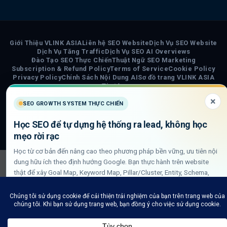
Giới Thiệu VLINK ASIA
Liên hệ SEO Website
Dịch Vụ SEO Website
Dịch Vụ Tăng Traffic
Dịch Vụ SEO AI Overviews
Đào Tạo SEO Thực Chiến
Thuật Ngữ SEO Marketing
Subscription & Refund Policy
Terms of Service
Cookie Policy
Privacy Policy
Chính Sách Nội Dung AI
Sơ đồ trang VLINK ASIA
Tin tức
×
SEO GROWTH SYSTEM THỰC CHIẾN
COPYRIGHT 2026 ©
VLINK ASIA
Visa
PayPal
Stripe
MasterCard
Cash
Học SEO để tự dựng hệ thống ra lead, không học
On
mẹo rời rạc
Delivery
Học từ cơ bản đến nâng cao theo phương pháp bền vững, ưu tiên nội
dung hữu ích theo định hướng Google. Bạn thực hành trên website
thật để xây Goal Map, Keyword Map, Pillar/Cluster, Entity, Schema,
DLN internal link và QA GSC/GA4.
Xem lộ trình học SEO thực chiến