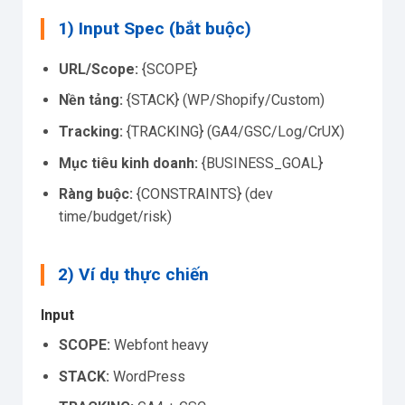
1) Input Spec (bắt buộc)
URL/Scope:
{SCOPE}
Nền tảng:
{STACK} (WP/Shopify/Custom)
Tracking:
{TRACKING} (GA4/GSC/Log/CrUX)
Mục tiêu kinh doanh:
{BUSINESS_GOAL}
Ràng buộc:
{CONSTRAINTS} (dev
time/budget/risk)
2) Ví dụ thực chiến
Input
SCOPE:
Webfont heavy
STACK:
WordPress