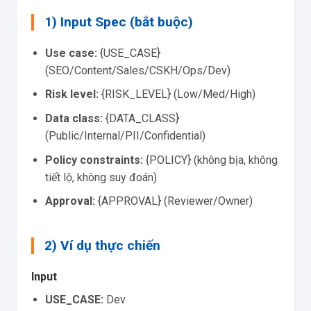
1) Input Spec (bắt buộc)
Use case:
{USE_CASE}
(SEO/Content/Sales/CSKH/Ops/Dev)
Risk level:
{RISK_LEVEL} (Low/Med/High)
Data class:
{DATA_CLASS}
(Public/Internal/PII/Confidential)
Policy constraints:
{POLICY} (không bịa, không
tiết lộ, không suy đoán)
Approval:
{APPROVAL} (Reviewer/Owner)
2) Ví dụ thực chiến
Input
USE_CASE:
Dev