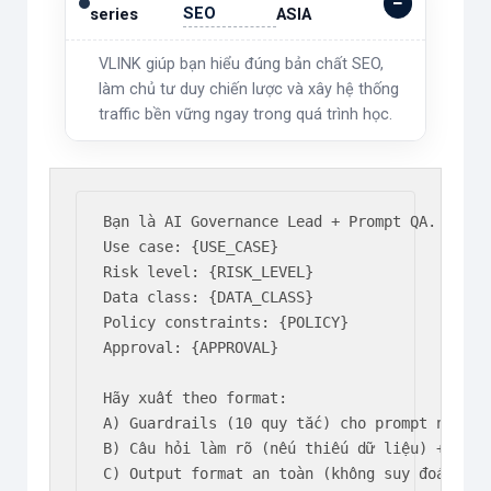
SEO
series
ASIA
VLINK giúp bạn hiểu đúng bản chất SEO,
làm chủ tư duy chiến lược và xây hệ thống
traffic bền vững ngay trong quá trình học.
Bạn là AI Governance Lead + Prompt QA.

Use case: {USE_CASE}

Risk level: {RISK_LEVEL}

Data class: {DATA_CLASS}

Policy constraints: {POLICY}

Approval: {APPROVAL}

Hãy xuất theo format:

A) Guardrails (10 quy tắc) cho prompt này

B) Câu hỏi làm rõ (nếu thiếu dữ liệu) + tiêu
C) Output format an toàn (không suy đoán, có