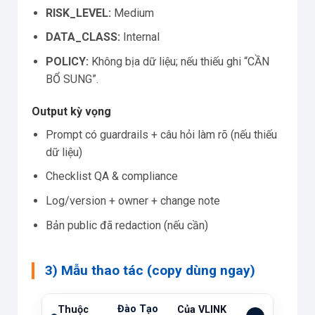
RISK_LEVEL:
Medium
DATA_CLASS:
Internal
POLICY:
Không bịa dữ liệu; nếu thiếu ghi “CẦN
BỔ SUNG”.
Output kỳ vọng
Prompt có guardrails + câu hỏi làm rõ (nếu thiếu
dữ liệu)
Checklist QA & compliance
Log/version + owner + change note
Bản public đã redaction (nếu cần)
3) Mẫu thao tác (copy dùng ngay)
Đào Tạo
Thuộc
Của VLINK