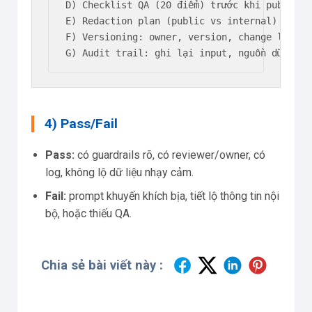
D) Checklist QA (20 điểm) trước khi publish/h
E) Redaction plan (public vs internal) + mẫu
F) Versioning: owner, version, change log, ro
G) Audit trail: ghi lại input, nguồn dữ liệu
4) Pass/Fail
Pass:
có guardrails rõ, có reviewer/owner, có
log, không lộ dữ liệu nhạy cảm.
Fail:
prompt khuyến khích bịa, tiết lộ thông tin nội
bộ, hoặc thiếu QA.
Chia sẻ bài viết này :