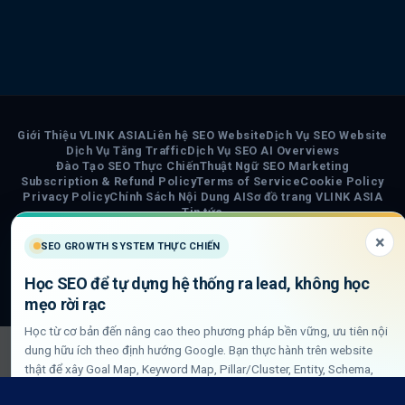
Giới Thiệu VLINK ASIA
Liên hệ SEO Website
Dịch Vụ SEO Website
Dịch Vụ Tăng Traffic
Dịch Vụ SEO AI Overviews
Đào Tạo SEO Thực Chiến
Thuật Ngữ SEO Marketing
Subscription & Refund Policy
Terms of Service
Cookie Policy
Privacy Policy
Chính Sách Nội Dung AI
Sơ đồ trang VLINK ASIA
Tin tức
×
SEO GROWTH SYSTEM THỰC CHIẾN
COPYRIGHT 2026 ©
VLINK ASIA
Visa
PayPal
Stripe
MasterCard
Cash
Học SEO để tự dựng hệ thống ra lead, không học
On
mẹo rời rạc
Delivery
Học từ cơ bản đến nâng cao theo phương pháp bền vững, ưu tiên nội
dung hữu ích theo định hướng Google. Bạn thực hành trên website
thật để xây Goal Map, Keyword Map, Pillar/Cluster, Entity, Schema,
DLN internal link và QA GSC/GA4.