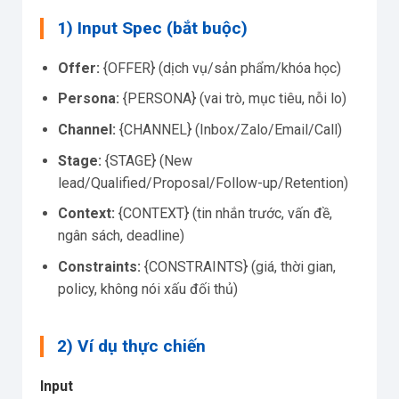
1) Input Spec (bắt buộc)
Offer:
{OFFER} (dịch vụ/sản phẩm/khóa học)
Persona:
{PERSONA} (vai trò, mục tiêu, nỗi lo)
Channel:
{CHANNEL} (Inbox/Zalo/Email/Call)
Stage:
{STAGE} (New
lead/Qualified/Proposal/Follow-up/Retention)
Context:
{CONTEXT} (tin nhắn trước, vấn đề,
ngân sách, deadline)
Constraints:
{CONSTRAINTS} (giá, thời gian,
policy, không nói xấu đối thủ)
2) Ví dụ thực chiến
Input