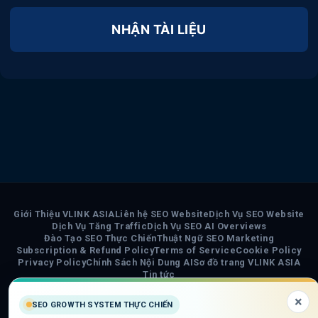
NHẬN TÀI LIỆU
Giới Thiệu VLINK ASIA
Liên hệ SEO Website
Dịch Vụ SEO Website
Dịch Vụ Tăng Traffic
Dịch Vụ SEO AI Overviews
Đào Tạo SEO Thực Chiến
Thuật Ngữ SEO Marketing
Subscription & Refund Policy
Terms of Service
Cookie Policy
Privacy Policy
Chính Sách Nội Dung AI
Sơ đồ trang VLINK ASIA
Tin tức
×
COPYRIGHT 2026 ©
VLINK ASIA
SEO GROWTH SYSTEM THỰC CHIẾN