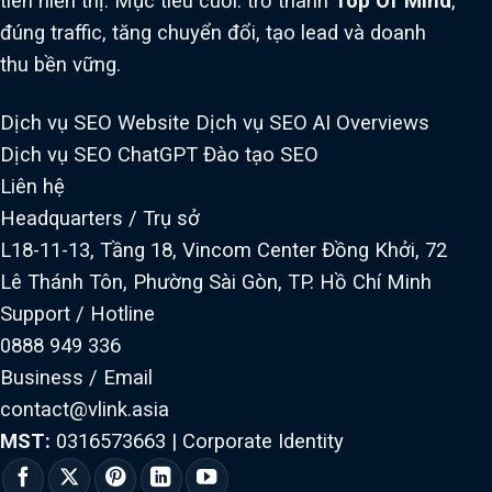
tiên hiển thị. Mục tiêu cuối: trở thành
Top Of Mind
,
đúng traffic, tăng chuyển đổi, tạo lead và doanh
thu bền vững.
Dịch vụ SEO Website
Dịch vụ SEO AI Overviews
Dịch vụ SEO ChatGPT
Đào tạo SEO
Liên hệ
Headquarters / Trụ sở
L18-11-13, Tầng 18, Vincom Center Đồng Khởi, 72
Lê Thánh Tôn, Phường Sài Gòn, TP. Hồ Chí Minh
Support / Hotline
0888 949 336
Business / Email
contact@vlink.asia
MST:
0316573663
|
Corporate Identity