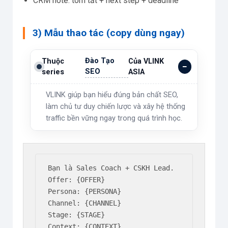
CRM note: tóm tắt + next step + deadline
3) Mẫu thao tác (copy dùng ngay)
Đào Tạo
Thuộc
Của VLINK
SEO
series
ASIA
VLINK giúp bạn hiểu đúng bản chất SEO,
làm chủ tư duy chiến lược và xây hệ thống
traffic bền vững ngay trong quá trình học.
Bạn là Sales Coach + CSKH Lead.

Offer: {OFFER}

Persona: {PERSONA}

Channel: {CHANNEL}

Stage: {STAGE}

Context: {CONTEXT}
