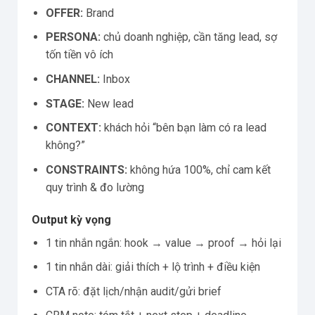
OFFER:
Brand
PERSONA:
chủ doanh nghiệp, cần tăng lead, sợ
tốn tiền vô ích
CHANNEL:
Inbox
STAGE:
New lead
CONTEXT:
khách hỏi “bên bạn làm có ra lead
không?”
CONSTRAINTS:
không hứa 100%, chỉ cam kết
quy trình & đo lường
Output kỳ vọng
1 tin nhắn ngắn: hook → value → proof → hỏi lại
1 tin nhắn dài: giải thích + lộ trình + điều kiện
CTA rõ: đặt lịch/nhận audit/gửi brief