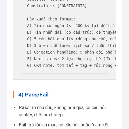
Constraints: {CONSTRAINTS}

Hãy xuất theo format:

A) Tin nhắn ngắn (<= 500 ký tự) để trả lời nh
B) Tin nhắn dài (có cấu trúc) để thuyết phục

C) 5 câu hỏi qualify (đúng nhu cầu, ngân sách
D) 3 biến thể tone: lịch sự / thân thiện / qu
E) Objection handling: 5 phản đối phổ biến +
F) Next steps: 2 lựa chọn cụ thể (đặt lịch /
G) CRM note: tóm tắt + tag + mức nóng + hẹn 
4) Pass/Fail
Pass:
rõ nhu cầu, không hứa quá, có câu hỏi
qualify, chốt next step.
Fail:
trả lời lan man, né câu hỏi, hoặc “cam kết