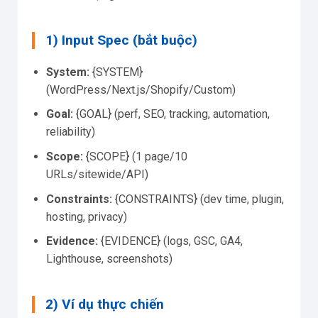
1) Input Spec (bắt buộc)
System:
{SYSTEM}
(WordPress/Next.js/Shopify/Custom)
Goal:
{GOAL} (perf, SEO, tracking, automation,
reliability)
Scope:
{SCOPE} (1 page/10
URLs/sitewide/API)
Constraints:
{CONSTRAINTS} (dev time, plugin,
hosting, privacy)
Evidence:
{EVIDENCE} (logs, GSC, GA4,
Lighthouse, screenshots)
2) Ví dụ thực chiến