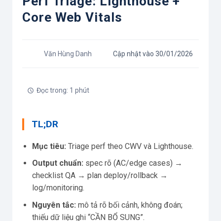
Perf Triage: Lighthouse +
Core Web Vitals
Văn Hùng Danh
Cập nhật vào 30/01/2026
Đọc trong: 1 phút
TL;DR
Mục tiêu:
Triage perf theo CWV và Lighthouse.
Output chuẩn:
spec rõ (AC/edge cases) →
checklist QA → plan deploy/rollback →
log/monitoring.
Nguyên tắc:
mô tả rõ bối cảnh, không đoán;
thiếu dữ liệu ghi “CẦN BỔ SUNG”.