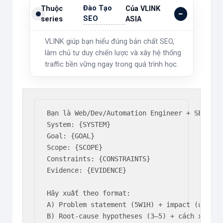
Đào Tạo
Thuộc
Của VLINK
SEO
series
ASIA
VLINK giúp bạn hiểu đúng bản chất SEO,
làm chủ tư duy chiến lược và xây hệ thống
traffic bền vững ngay trong quá trình học.
Bạn là Web/Dev/Automation Engineer + SEO-awar
System: {SYSTEM}

Goal: {GOAL}

Scope: {SCOPE}

Constraints: {CONSTRAINTS}

Evidence: {EVIDENCE}

Hãy xuất theo format:

A) Problem statement (5W1H) + impact (user/SE
B) Root-cause hypotheses (3–5) + cách xác min