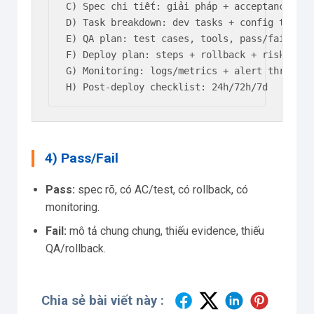
C) Spec chi tiết: giải pháp + acceptance cri
D) Task breakdown: dev tasks + config tasks 
E) QA plan: test cases, tools, pass/fail

F) Deploy plan: steps + rollback + risk

G) Monitoring: logs/metrics + alert threshold
H) Post-deploy checklist: 24h/72h/7d
4) Pass/Fail
Pass:
spec rõ, có AC/test, có rollback, có
monitoring.
Fail:
mô tả chung chung, thiếu evidence, thiếu
QA/rollback.
Chia sẻ bài viết này :