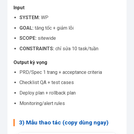
Input
SYSTEM:
WP
GOAL:
tăng tốc + giảm lỗi
SCOPE:
sitewide
CONSTRAINTS:
chỉ sửa 10 task/tuần
Output kỳ vọng
PRD/Spec 1 trang + acceptance criteria
Checklist QA + test cases
Deploy plan + rollback plan
Monitoring/alert rules
3) Mẫu thao tác (copy dùng ngay)