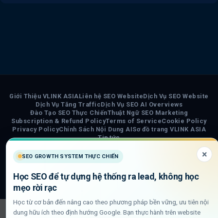
Giới Thiệu VLINK ASIA
Liên hệ SEO Website
Dịch Vụ SEO Website
Dịch Vụ Tăng Traffic
Dịch Vụ SEO AI Overviews
Đào Tạo SEO Thực Chiến
Thuật Ngữ SEO Marketing
Subscription & Refund Policy
Terms of Service
Cookie Policy
Privacy Policy
Chính Sách Nội Dung AI
Sơ đồ trang VLINK ASIA
Tin tức
×
COPYRIGHT 2026 ©
VLINK ASIA
SEO GROWTH SYSTEM THỰC CHIẾN
Visa
PayPal
Stripe
MasterCard
Cash
Học SEO để tự dựng hệ thống ra lead, không học
On
mẹo rời rạc
Delivery
Học từ cơ bản đến nâng cao theo phương pháp bền vững, ưu tiên nội
dung hữu ích theo định hướng Google. Bạn thực hành trên website