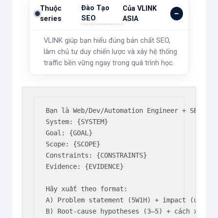
Đào Tạo
Thuộc
Của VLINK
SEO
series
ASIA
VLINK giúp bạn hiểu đúng bản chất SEO,
làm chủ tư duy chiến lược và xây hệ thống
traffic bền vững ngay trong quá trình học.
Bạn là Web/Dev/Automation Engineer + SEO-awar
System: {SYSTEM}

Goal: {GOAL}

Scope: {SCOPE}

Constraints: {CONSTRAINTS}

Evidence: {EVIDENCE}

Hãy xuất theo format:

A) Problem statement (5W1H) + impact (user/SE
B) Root-cause hypotheses (3–5) + cách xác min