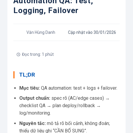
Automation QA: Test,
Logging, Failover
Văn Hùng Danh
Cập nhật vào 30/01/2026
Đọc trong: 1 phút
TL;DR
Mục tiêu:
QA automation: test + logs + failover.
Output chuẩn:
spec rõ (AC/edge cases) →
checklist QA → plan deploy/rollback →
log/monitoring.
Nguyên tắc:
mô tả rõ bối cảnh, không đoán;
thiếu dữ liệu ghi “CẦN BỔ SUNG”.