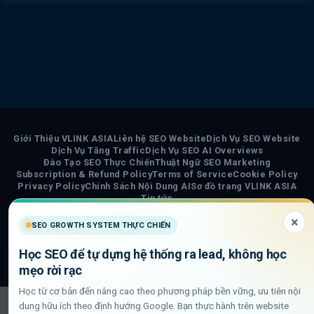
Giới Thiệu VLINK ASIA
Liên hệ SEO Website
Dịch Vụ SEO Website
Dịch Vụ Tăng Traffic
Dịch Vụ SEO AI Overviews
Đào Tạo SEO Thực Chiến
Thuật Ngữ SEO Marketing
Subscription & Refund Policy
Terms of Service
Cookie Policy
Privacy Policy
Chính Sách Nội Dung AI
Sơ đồ trang VLINK ASIA
Tin tức
×
COPYRIGHT 2026 ©
VLINK ASIA
SEO GROWTH SYSTEM THỰC CHIẾN
Visa
PayPal
Stripe
MasterCard
Cash
Học SEO để tự dựng hệ thống ra lead, không học
On
mẹo rời rạc
Delivery
Học từ cơ bản đến nâng cao theo phương pháp bền vững, ưu tiên nội
dung hữu ích theo định hướng Google. Bạn thực hành trên website