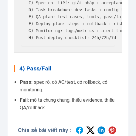
C) Spec chi tiết: giải pháp + acceptance cri
D) Task breakdown: dev tasks + config tasks 
E) QA plan: test cases, tools, pass/fail

F) Deploy plan: steps + rollback + risk

G) Monitoring: logs/metrics + alert threshold
H) Post-deploy checklist: 24h/72h/7d
4) Pass/Fail
Pass:
spec rõ, có AC/test, có rollback, có
monitoring.
Fail:
mô tả chung chung, thiếu evidence, thiếu
QA/rollback.
Chia sẻ bài viết này :