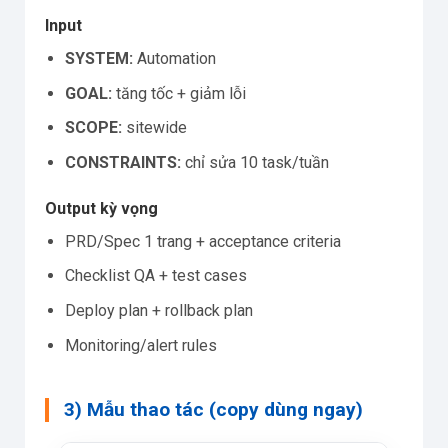
Input
SYSTEM:
Automation
GOAL:
tăng tốc + giảm lỗi
SCOPE:
sitewide
CONSTRAINTS:
chỉ sửa 10 task/tuần
Output kỳ vọng
PRD/Spec 1 trang + acceptance criteria
Checklist QA + test cases
Deploy plan + rollback plan
Monitoring/alert rules
3) Mẫu thao tác (copy dùng ngay)