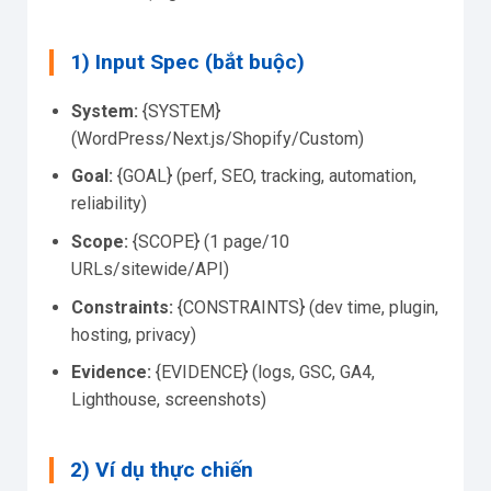
1) Input Spec (bắt buộc)
System:
{SYSTEM}
(WordPress/Next.js/Shopify/Custom)
Goal:
{GOAL} (perf, SEO, tracking, automation,
reliability)
Scope:
{SCOPE} (1 page/10
URLs/sitewide/API)
Constraints:
{CONSTRAINTS} (dev time, plugin,
hosting, privacy)
Evidence:
{EVIDENCE} (logs, GSC, GA4,
Lighthouse, screenshots)
2) Ví dụ thực chiến