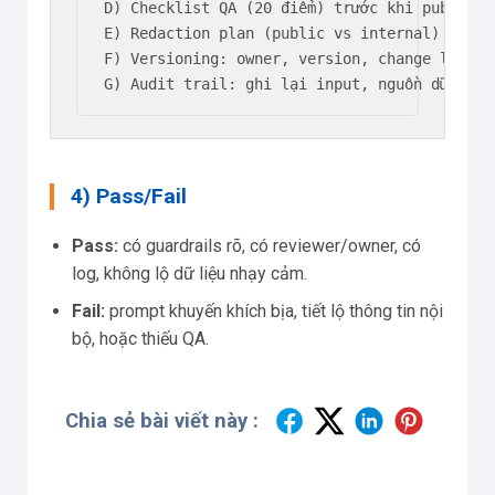
D) Checklist QA (20 điểm) trước khi publish/h
E) Redaction plan (public vs internal) + mẫu
F) Versioning: owner, version, change log, ro
G) Audit trail: ghi lại input, nguồn dữ liệu
4) Pass/Fail
Pass:
có guardrails rõ, có reviewer/owner, có
log, không lộ dữ liệu nhạy cảm.
Fail:
prompt khuyến khích bịa, tiết lộ thông tin nội
bộ, hoặc thiếu QA.
Chia sẻ bài viết này :