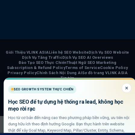
Giới Thiệu VLINK ASIA
Liên hệ SEO Website
Dịch Vụ SEO Website
Dịch Vụ Tăng Traffic
Dịch Vụ SEO AI Overviews
Đào Tạo SEO Thực Chiến
Thuật Ngữ SEO Marketing
Subscription & Refund Policy
Terms of Service
Cookie Policy
Privacy Policy
Chính Sách Nội Dung AI
Sơ đồ trang VLINK ASIA
Tin tức
×
SEO GROWTH SYSTEM THỰC CHIẾN
COPYRIGHT 2026 ©
VLINK ASIA
Visa
PayPal
Stripe
MasterCard
Cash
Học SEO để tự dựng hệ thống ra lead, không học
On
mẹo rời rạc
Delivery
Học từ cơ bản đến nâng cao theo phương pháp bền vững, ưu tiên nội
dung hữu ích theo định hướng Google. Bạn thực hành trên website
thật để xây Goal Map, Keyword Map, Pillar/Cluster, Entity, Schema,