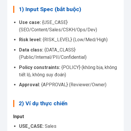
1) Input Spec (bắt buộc)
Use case:
{USE_CASE}
(SEO/Content/Sales/CSKH/Ops/Dev)
Risk level:
{RISK_LEVEL} (Low/Med/High)
Data class:
{DATA_CLASS}
(Public/Internal/PII/Confidential)
Policy constraints:
{POLICY} (không bịa, không
tiết lộ, không suy đoán)
Approval:
{APPROVAL} (Reviewer/Owner)
2) Ví dụ thực chiến
Input
USE_CASE:
Sales