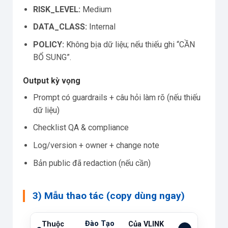
RISK_LEVEL:
Medium
DATA_CLASS:
Internal
POLICY:
Không bịa dữ liệu; nếu thiếu ghi “CẦN
BỔ SUNG”.
Output kỳ vọng
Prompt có guardrails + câu hỏi làm rõ (nếu thiếu
dữ liệu)
Checklist QA & compliance
Log/version + owner + change note
Bản public đã redaction (nếu cần)
3) Mẫu thao tác (copy dùng ngay)
Đào Tạo
Thuộc
Của VLINK