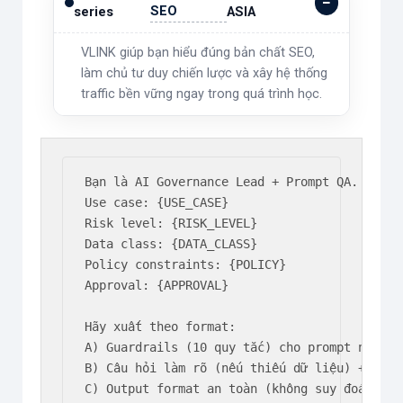
SEO
series
ASIA
VLINK giúp bạn hiểu đúng bản chất SEO,
làm chủ tư duy chiến lược và xây hệ thống
traffic bền vững ngay trong quá trình học.
Bạn là AI Governance Lead + Prompt QA.

Use case: {USE_CASE}

Risk level: {RISK_LEVEL}

Data class: {DATA_CLASS}

Policy constraints: {POLICY}

Approval: {APPROVAL}

Hãy xuất theo format:

A) Guardrails (10 quy tắc) cho prompt này

B) Câu hỏi làm rõ (nếu thiếu dữ liệu) + tiêu
C) Output format an toàn (không suy đoán, có