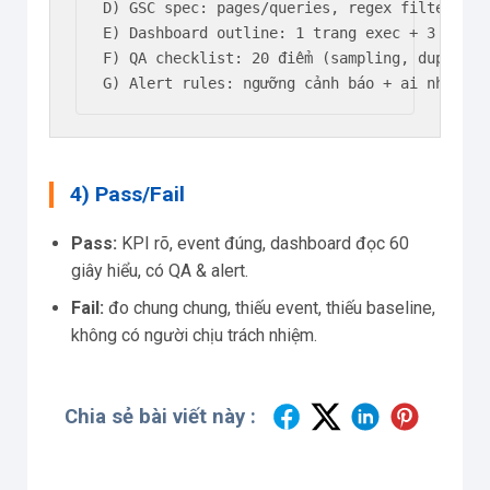
D) GSC spec: pages/queries, regex filters, s
E) Dashboard outline: 1 trang exec + 3 trang 
F) QA checklist: 20 điểm (sampling, duplicat
G) Alert rules: ngưỡng cảnh báo + ai nhận + 
4) Pass/Fail
Pass:
KPI rõ, event đúng, dashboard đọc 60
giây hiểu, có QA & alert.
Fail:
đo chung chung, thiếu event, thiếu baseline,
không có người chịu trách nhiệm.
Chia sẻ bài viết này :