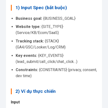
1) Input Spec (bắt buộc)
Business goal:
{BUSINESS_GOAL}
Website type:
{SITE_TYPE}
(Service/KB/Ecom/SaaS)
Tracking stack:
{STACK}
(GA4/GSC/Looker/Log/CRM)
Key events:
{KEY_EVENTS}
(lead_submit/call_click/chat_click…)
Constraints:
{CONSTRAINTS} (privacy, consent,
dev time)
2) Ví dụ thực chiến
Input