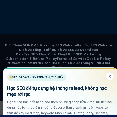
Giới Thiệu VLINK ASIA
Liên hệ SEO Website
Dịch Vụ SEO Website
Dịch Vụ Tăng Traffic
Dịch Vụ SEO AI Overviews
Đào Tạo SEO Thực Chiến
Thuật Ngữ SEO Marketing
Subscription & Refund Policy
Terms of Service
Cookie Policy
Privacy Policy
Chính Sách Nội Dung AI
Sơ đồ trang VLINK ASIA
Tin tức
×
SEO GROWTH SYSTEM THỰC CHIẾN
COPYRIGHT 2026 ©
VLINK ASIA
Visa
PayPal
Stripe
MasterCard
Cash
Học SEO để tự dựng hệ thống ra lead, không học
On
mẹo rời rạc
Delivery
Học từ cơ bản đến nâng cao theo phương pháp bền vững, ưu tiên nội
dung hữu ích theo định hướng Google. Bạn thực hành trên website
thật để xây Goal Map, Keyword Map, Pillar/Cluster, Entity, Schema,