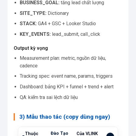
BUSINESS_GOAL:
tăng lead chất lượng
SITE_TYPE:
Dictionary
STACK:
GA4 + GSC + Looker Studio
KEY_EVENTS:
lead_submit, call_click
Output kỳ vọng
Measurement plan: metric, nguồn dữ liệu,
cadence
Tracking spec: event name, params, triggers
Dashboard: bảng KPI + funnel + trend + alert
QA: kiểm tra sai lệch dữ liệu
3) Mẫu thao tác (copy dùng ngay)
Đào Tạo
Thuộc
Của VLINK