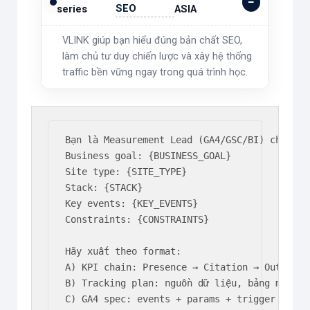
SEO
series
ASIA
VLINK giúp bạn hiểu đúng bản chất SEO,
làm chủ tư duy chiến lược và xây hệ thống
traffic bền vững ngay trong quá trình học.
Bạn là Measurement Lead (GA4/GSC/BI) cho SEO 
Business goal: {BUSINESS_GOAL}

Site type: {SITE_TYPE}

Stack: {STACK}

Key events: {KEY_EVENTS}

Constraints: {CONSTRAINTS}

Hãy xuất theo format:

A) KPI chain: Presence → Citation → Outcome 
B) Tracking plan: nguồn dữ liệu, bảng mappin
C) GA4 spec: events + params + trigger + GA4