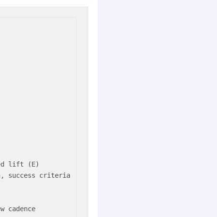
d lift (E)

, success criteria

ew cadence