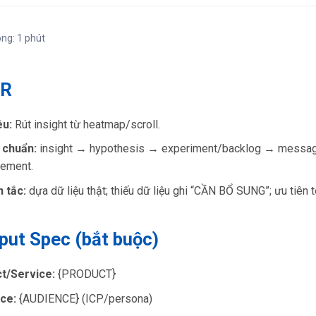
ong: 1 phút
DR
êu:
Rút insight từ heatmap/scroll.
 chuẩn:
insight → hypothesis → experiment/backlog → messag
ement.
 tắc:
dựa dữ liệu thật; thiếu dữ liệu ghi “CẦN BỔ SUNG”; ưu tiên 
nput Spec (bắt buộc)
t/Service:
{PRODUCT}
ce:
{AUDIENCE} (ICP/persona)