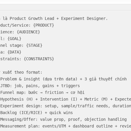
n là Product Growth Lead + Experiment Designer.

oduct/Service: {PRODUCT}

dience: {AUDIENCE}

l: {GOAL}

nnel stage: {STAGE}

a: {DATA}

nstraints: {CONSTRAINTS}

y xuất theo format:

 Problem & insight (dựa trên data) + 3 giả thuyết chính

 JTBD: job, pains, gains + triggers

 Funnel map: bước → friction → cơ hội

 Hypothesis (H) + Intervention (I) + Metric (M) + Expecte
 Experiment design: setup, sample/traffic needs, duration
 Backlog (ICE/RICE) + quick wins

 Messaging/Offer: value prop, proof, objection handling

 Measurement plan: events/UTM + dashboard outline + revi