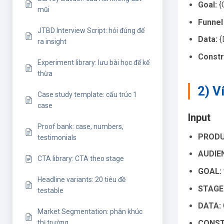
Goal:
{G
mũi
Funnel
JTBD Interview Script: hỏi đúng để
Data:
{
ra insight
Constr
Experiment library: lưu bài học để kế
thừa
2) V
Case study template: cấu trúc 1
case
Input
Proof bank: case, numbers,
PRODU
testimonials
AUDIE
CTA library: CTA theo stage
GOAL:
Headline variants: 20 tiêu đề
STAGE
testable
DATA:
Market Segmentation: phân khúc
CONST
thị trường