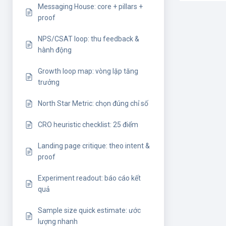
Messaging House: core + pillars +
proof
NPS/CSAT loop: thu feedback &
hành động
Growth loop map: vòng lặp tăng
trưởng
North Star Metric: chọn đúng chỉ số
CRO heuristic checklist: 25 điểm
Landing page critique: theo intent &
proof
Experiment readout: báo cáo kết
quả
Sample size quick estimate: ước
lượng nhanh