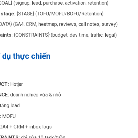
OAL} (signup, lead, purchase, activation, retention)
 stage:
{STAGE} (TOFU/MOFU/BOFU/Retention)
DATA} (GA4, CRM, heatmap, reviews, call notes, survey)
aints:
{CONSTRAINTS} (budget, dev time, traffic, legal)
í dụ thực chiến
CT:
Hotjar
NCE:
doanh nghiệp vừa & nhỏ
tăng lead
:
MOFU
GA4 + CRM + inbox logs
RAINTS:
chỉ sửa 10 task/tuần