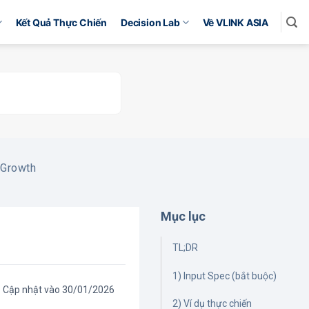
Kết Quả Thực Chiến
Decision Lab
Về VLINK ASIA
 Growth
Mục lục
TL;DR
1) Input Spec (bắt buộc)
Cập nhật vào 30/01/2026
2) Ví dụ thực chiến