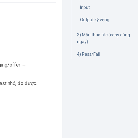
Input
Output kỳ vọng
3) Mẫu thao tác (copy dùng
ngay)
4) Pass/Fail
ing/offer →
test nhỏ, đo được.