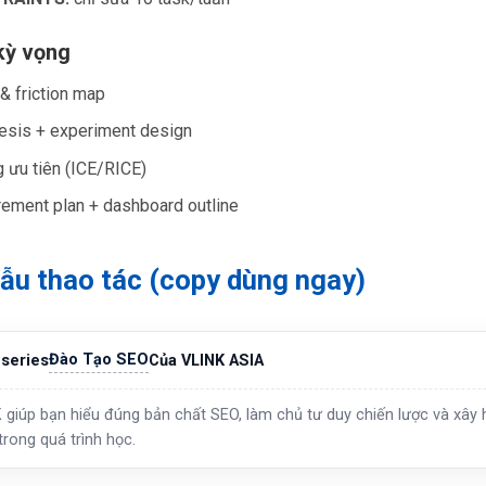
kỳ vọng
 & friction map
esis + experiment design
 ưu tiên (ICE/RICE)
ement plan + dashboard outline
ẫu thao tác (copy dùng ngay)
Đào Tạo SEO
series
Của VLINK ASIA
 giúp bạn hiểu đúng bản chất SEO, làm chủ tư duy chiến lược và xây h
trong quá trình học.