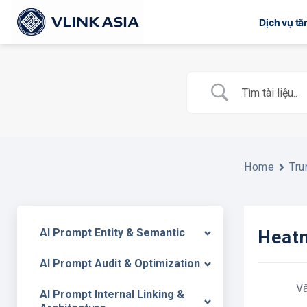
Bỏ
Dịch vụ t
qua
nội
dung
Home
Tru
AI Prompt Entity & Semantic
Heatm
AI Prompt Audit & Optimization
V
AI Prompt Internal Linking &