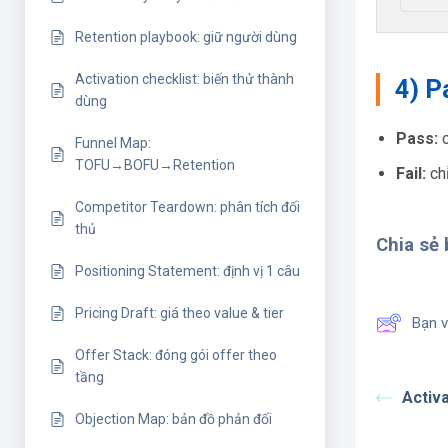
Retention playbook: giữ người dùng
Activation checklist: biến thử thành
4) P
dùng
Pass:
c
Funnel Map:
TOFU→BOFU→Retention
Fail:
chỉ
Competitor Teardown: phân tích đối
thủ
Chia sẻ b
Positioning Statement: định vị 1 câu
Pricing Draft: giá theo value & tier
Bạn v
Offer Stack: đóng gói offer theo
tầng
Activa
Objection Map: bản đồ phản đối