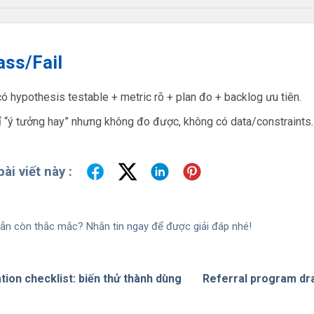
ass/Fail
ó hypothesis testable + metric rõ + plan đo + backlog ưu tiên.
 “ý tưởng hay” nhưng không đo được, không có data/constraints.
ài viết này :
ẫn còn thắc mắc? Nhắn tin ngay để được giải đáp nhé!
tion checklist: biến thử thành dùng
Referral program draf