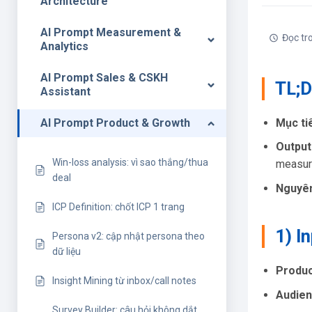
Architecture
AI Prompt Measurement &
Đọc tr
Analytics
AI Prompt Sales & CSKH
TL;
Assistant
Mục ti
AI Prompt Product & Growth
Output
Win-loss analysis: vì sao thắng/thua
measur
deal
Nguyên
ICP Definition: chốt ICP 1 trang
1) I
Persona v2: cập nhật persona theo
dữ liệu
Produc
Insight Mining từ inbox/call notes
Audien
Survey Builder: câu hỏi không dắt