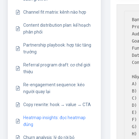
Channel fit matrix: kênh nào hợp
Bạ
Content distribution plan: kế hoạch
Pr
phân phối
Au
Goa
Partnership playbook: hợp tác tăng
Fu
trưởng
Dat
Co
Referral program draft: cơ chế giới
thiệu
Hã
A)
Re-engagement sequence: kéo
B)
người quay lại
C)
Copy rewrite: hook → value → CTA
D)
E)
Heatmap insights: đọc heatmap
F)
đúng
G)
H)
Churn analysis: lý do rời bỏ