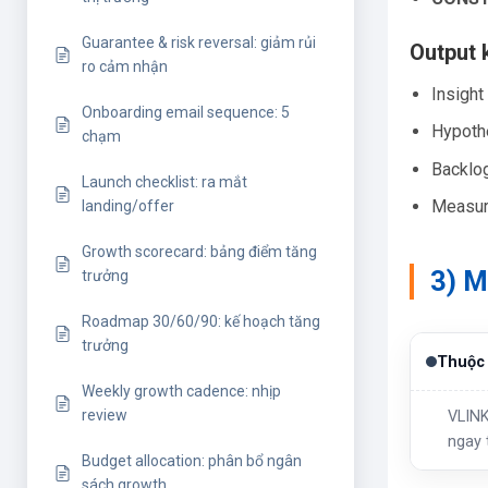
Guarantee & risk reversal: giảm rủi
Output 
ro cảm nhận
Insight
Onboarding email sequence: 5
Hypoth
chạm
Backlog
Launch checklist: ra mắt
Measur
landing/offer
Growth scorecard: bảng điểm tăng
3) M
trưởng
Roadmap 30/60/90: kế hoạch tăng
trưởng
Thuộc 
Weekly growth cadence: nhịp
review
VLINK
ngay 
Budget allocation: phân bổ ngân
sách growth