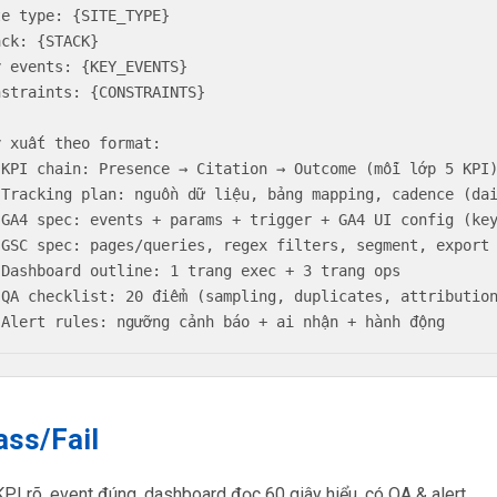
te type: {SITE_TYPE}

ck: {STACK}

y events: {KEY_EVENTS}

nstraints: {CONSTRAINTS}

y xuất theo format:

 KPI chain: Presence → Citation → Outcome (mỗi lớp 5 KPI)
 Tracking plan: nguồn dữ liệu, bảng mapping, cadence (dai
 GA4 spec: events + params + trigger + GA4 UI config (key
 GSC spec: pages/queries, regex filters, segment, export

 Dashboard outline: 1 trang exec + 3 trang ops

 QA checklist: 20 điểm (sampling, duplicates, attribution
 Alert rules: ngưỡng cảnh báo + ai nhận + hành động
ass/Fail
PI rõ, event đúng, dashboard đọc 60 giây hiểu, có QA & alert.