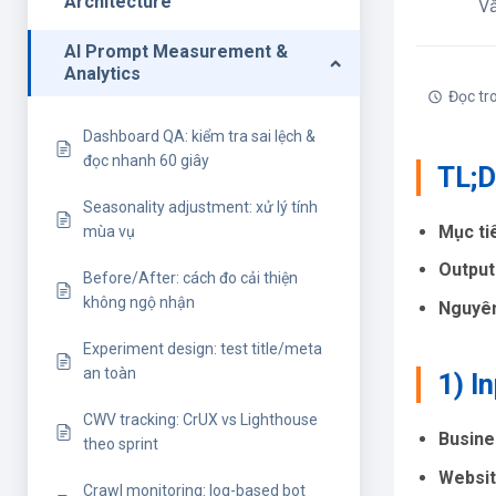
Architecture
V
AI Prompt Measurement &
Analytics
Đọc tr
Dashboard QA: kiểm tra sai lệch &
đọc nhanh 60 giây
TL;
Seasonality adjustment: xử lý tính
Mục ti
mùa vụ
Output
Before/After: cách đo cải thiện
không ngộ nhận
Nguyên
Experiment design: test title/meta
an toàn
1) I
CWV tracking: CrUX vs Lighthouse
Busine
theo sprint
Websit
Crawl monitoring: log-based bot