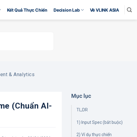
Kết Quả Thực Chiến
Decision Lab
Về VLINK ASIA
nt & Analytics
Mục lục
me (chuẩn AI-
TL;DR
1) Input Spec (bắt buộc)
2) Ví dụ thực chiến