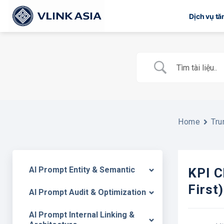
Bỏ
Dịch vụ t
qua
nội
dung
Home
Tru
AI Prompt Entity & Semantic
KPI C
First)
AI Prompt Audit & Optimization
AI Prompt Internal Linking &