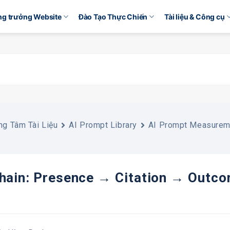
ăng trưởng Website
Đào Tạo Thực Chiến
Tài liệu & Công cụ
ng Tâm Tài Liệu
AI Prompt Library
AI Prompt Measureme
hain: Presence → Citation → Outco