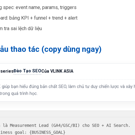
g spec: event name, params, triggers
rd: bảng KPI + funnel + trend + alert
m tra sai lệch dữ liệu
ẫu thao tác (copy dùng ngay)
Đào Tạo SEO
series
Của VLINK ASIA
 giúp bạn hiểu đúng bản chất SEO, làm chủ tư duy chiến lược và xây h
trong quá trình học.
n là Measurement Lead (GA4/GSC/BI) cho SEO + AI Search.

siness goal: {BUSINESS_GOAL}
