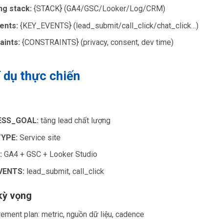
ng stack:
{STACK} (GA4/GSC/Looker/Log/CRM)
ents:
{KEY_EVENTS} (lead_submit/call_click/chat_click…)
aints:
{CONSTRAINTS} (privacy, consent, dev time)
í dụ thực chiến
ESS_GOAL:
tăng lead chất lượng
TYPE:
Service site
:
GA4 + GSC + Looker Studio
VENTS:
lead_submit, call_click
kỳ vọng
ment plan: metric, nguồn dữ liệu, cadence