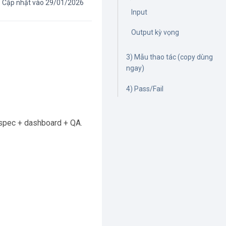
Cập nhật vào 29/01/2026
Input
Output kỳ vọng
3) Mẫu thao tác (copy dùng
ngay)
4) Pass/Fail
spec + dashboard + QA.