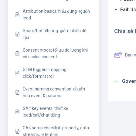
Fail:
đo 
Attribution basics: hiểu đúng nguồn
lead
Chia sẻ b
Spam/bot filtering: giảm nhiễu dữ
liệu
Consent mode: tối ưu đo lường khi
Bạn v
có cookie consent
GTM triggers: mapping
click/form/scroll
Gover
Event naming convention: chuẩn
hoá event & params
GA4 key events: thiết kế
lead/call/chat đúng
GA4 setup checklist: property, data
streams, retention