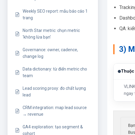
Trackin
Weekly SEO report: mẫu báo cáo 1
Dashboa
trang
QA: kiể
North Star metric: chọn metric
‘không lừa bạn’
3) M
Governance: owner, cadence,
change log
Data dictionary: từ điển metric cho
Thuộc 
team
VLINK
Lead scoring proxy: đo chất lượng
ngay 
lead
CRM integration: map lead source
→ revenue
Bạ
GA4 exploration: tạo segment &
Bu
cohort