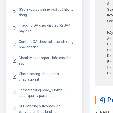
Si
Sta
GSC export pipeline: xuất dữ liệu tự
động
Ke
Co
Tracking QA checklist: 20 lỗi GA4
hay gặp
Hã
A)
Content QA checklist: publish xong
B)
phải check gì
C)
D)
Monthly exec report: báo cáo cho
E)
sếp
F)
G)
Chat tracking: chat_open,
chat_submit
Form tracking: lead_submit +
lead_quality params
4) P
SEO landing outcomes: đo
conversion theo landing
Pass:
K