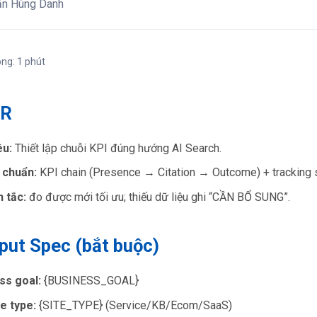
ăn Hùng Danh
ong: 1 phút
DR
êu:
Thiết lập chuỗi KPI đúng hướng AI Search.
 chuẩn:
KPI chain (Presence → Citation → Outcome) + tracking 
 tắc:
đo được mới tối ưu; thiếu dữ liệu ghi “CẦN BỔ SUNG”.
nput Spec (bắt buộc)
ss goal:
{BUSINESS_GOAL}
e type:
{SITE_TYPE} (Service/KB/Ecom/SaaS)