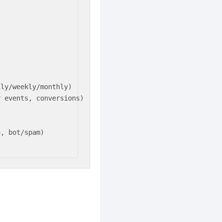


ly/weekly/monthly)

 events, conversions)

, bot/spam)
