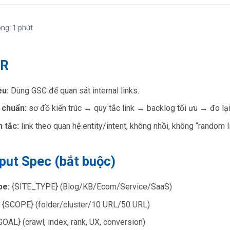
ong: 1 phút
DR
êu:
Dùng GSC để quan sát internal links.
 chuẩn:
sơ đồ kiến trúc → quy tắc link → backlog tối ưu → đo lại
 tắc:
link theo quan hệ entity/intent, không nhồi, không “random l
nput Spec (bắt buộc)
pe:
{SITE_TYPE} (Blog/KB/Ecom/Service/SaaS)
{SCOPE} (folder/cluster/10 URL/50 URL)
OAL} (crawl, index, rank, UX, conversion)