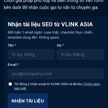
Chọn giải pháp phù hợp và điền thông tin vào form
bên dưới để nhận cuộc gọi tư vấn từ chuyên gia.
Nhận tài liệu SEO từ VLINK ASIA
Mỗi tuần 1 email ngắn: case thật, checklist thực chiến,
template dùng liền. Không spam.
Tên
*
Họ
*
Email
*
Tôi đồng ý nhận email từ VLINK ASIA và đã đọc
Chính sách
bảo mật
.
NHẬN TÀI LIỆU