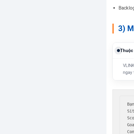
Backlog
3) M
Thuộc 
VLINK
ngay 
Bạ
Si
Sco
Goa
Co