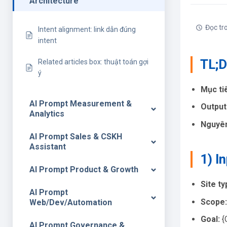
Architecture
Đọc tr
Intent alignment: link dẫn đúng
intent
TL;
Related articles box: thuật toán gợi
ý
Mục ti
AI Prompt Measurement &
Output
Analytics
Nguyên
AI Prompt Sales & CSKH
Assistant
1) I
AI Prompt Product & Growth
Site ty
AI Prompt
Scope:
Web/Dev/Automation
Goal:
{G
AI Prompt Governance &