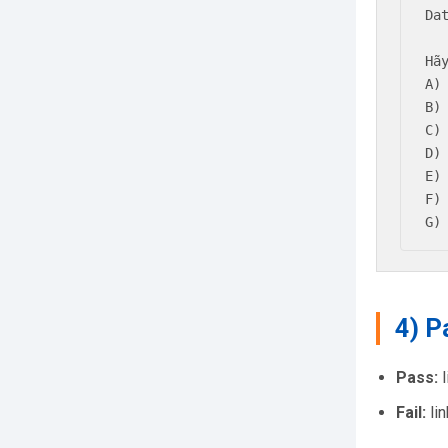
Dat
Hã
A)
B)
C)
D)
E)
F)
G)
4) P
Pass:
l
Fail:
lin