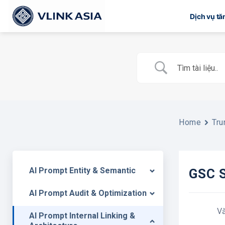
Bỏ
Dịch vụ t
qua
nội
dung
Home
Tru
AI Prompt Entity & Semantic
GSC S
AI Prompt Audit & Optimization
V
AI Prompt Internal Linking &