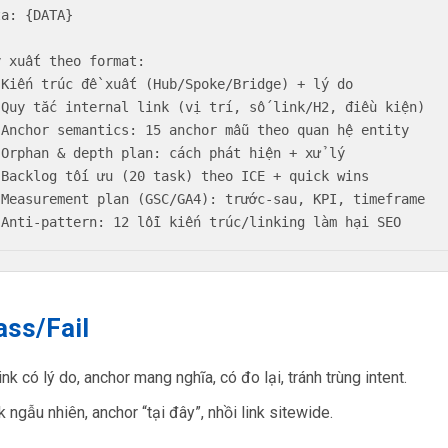
a: {DATA}

y xuất theo format:

 Kiến trúc đề xuất (Hub/Spoke/Bridge) + lý do

 Quy tắc internal link (vị trí, số link/H2, điều kiện)

 Anchor semantics: 15 anchor mẫu theo quan hệ entity

 Orphan & depth plan: cách phát hiện + xử lý

 Backlog tối ưu (20 task) theo ICE + quick wins

 Measurement plan (GSC/GA4): trước-sau, KPI, timeframe

 Anti-pattern: 12 lỗi kiến trúc/linking làm hại SEO
ass/Fail
ink có lý do, anchor mang nghĩa, có đo lại, tránh trùng intent.
k ngẫu nhiên, anchor “tại đây”, nhồi link sitewide.