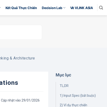
Kết Quả Thực Chiến
Decision Lab
Về VLINK ASIA
nking & Architecture
Mục lục
tations
TL;DR
1) Input Spec (bắt buộc)
Cập nhật vào 29/01/2026
2) Ví dụ thực chiến