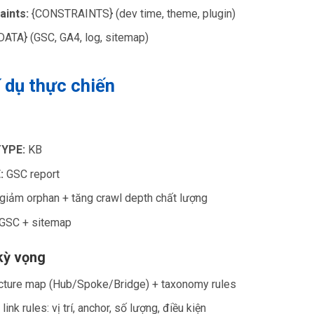
aints:
{CONSTRAINTS} (dev time, theme, plugin)
DATA} (GSC, GA4, log, sitemap)
í dụ thực chiến
TYPE:
KB
:
GSC report
giảm orphan + tăng crawl depth chất lượng
GSC + sitemap
kỳ vọng
ecture map (Hub/Spoke/Bridge) + taxonomy rules
 link rules: vị trí, anchor, số lượng, điều kiện