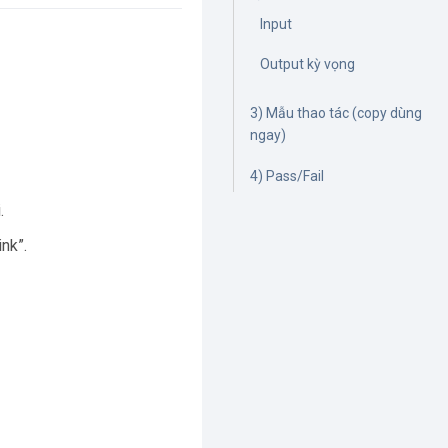
Input
Output kỳ vọng
3) Mẫu thao tác (copy dùng
ngay)
4) Pass/Fail
.
ink”.