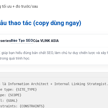
 tối ưu + đo trước/sau
ẫu thao tác (copy dùng ngay)
Đào Tạo SEO
series
Của VLINK ASIA
 giúp bạn hiểu đúng bản chất SEO, làm chủ tư duy chiến lược và xây h
trong quá trình học.
n là Information Architect + Internal Linking Strategist.
te type: {SITE_TYPE}

pe: {SCOPE}

l: {GOAL}

nstraints: {CONSTRAINTS}
