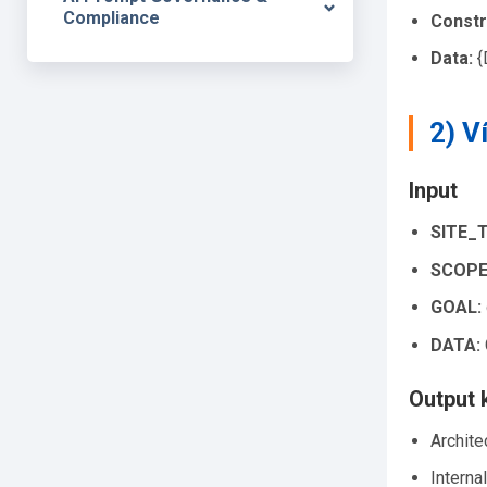
Compliance
Constr
Data:
{
2) V
Input
SITE_
SCOPE
GOAL:
DATA:
Output 
Archit
Internal