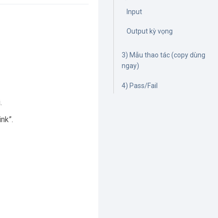
Input
Output kỳ vọng
3) Mẫu thao tác (copy dùng
ngay)
4) Pass/Fail
.
ink”.