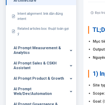
Architecture
Đọc tr
Intent alignment: link dẫn đúng
intent
TL;
Related articles box: thuật toán gợi
ý
Mục ti
AI Prompt Measurement &
Output
Analytics
Nguyên
AI Prompt Sales & CSKH
Assistant
1) I
AI Prompt Product & Growth
Site ty
AI Prompt
Scope:
Web/Dev/Automation
Goal:
{G
AI Prompt Governance &