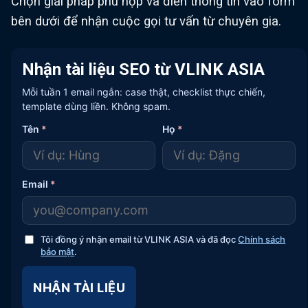
Chọn giải pháp phù hợp và điền thông tin vào form
bên dưới để nhận cuộc gọi tư vấn từ chuyên gia.
Nhận tài liệu SEO từ VLINK ASIA
Mỗi tuần 1 email ngắn: case thật, checklist thực chiến,
template dùng liền. Không spam.
Tên
*
Họ
*
Email
*
Tôi đồng ý nhận email từ VLINK ASIA và đã đọc
Chính sách
bảo mật
.
NHẬN TÀI LIỆU