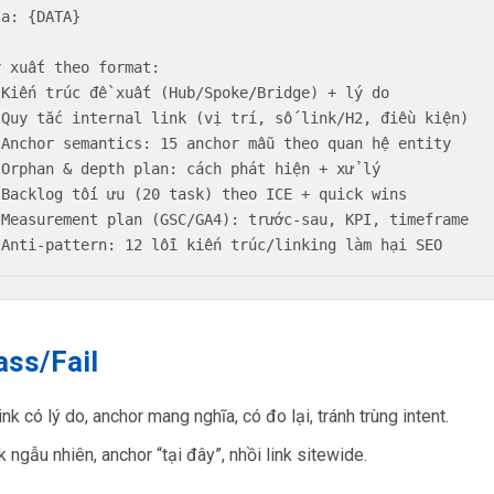
a: {DATA}

y xuất theo format:

 Kiến trúc đề xuất (Hub/Spoke/Bridge) + lý do

 Quy tắc internal link (vị trí, số link/H2, điều kiện)

 Anchor semantics: 15 anchor mẫu theo quan hệ entity

 Orphan & depth plan: cách phát hiện + xử lý

 Backlog tối ưu (20 task) theo ICE + quick wins

 Measurement plan (GSC/GA4): trước-sau, KPI, timeframe

 Anti-pattern: 12 lỗi kiến trúc/linking làm hại SEO
ass/Fail
ink có lý do, anchor mang nghĩa, có đo lại, tránh trùng intent.
k ngẫu nhiên, anchor “tại đây”, nhồi link sitewide.