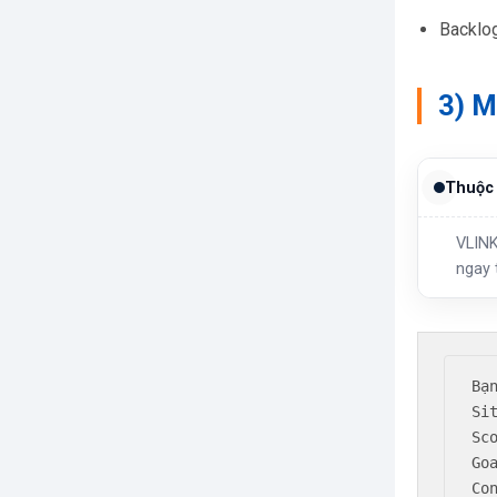
Backlog
3) M
Thuộc 
VLINK
ngay 
Bạ
Si
Sco
Goa
Co