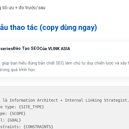
 tối ưu + đo trước/sau
ẫu thao tác (copy dùng ngay)
Đào Tạo SEO
series
Của VLINK ASIA
 giúp bạn hiểu đúng bản chất SEO, làm chủ tư duy chiến lược và xây h
trong quá trình học.
n là Information Architect + Internal Linking Strategist.
te type: {SITE_TYPE}

pe: {SCOPE}

l: {GOAL}

nstraints: {CONSTRAINTS}
