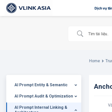
Bỏ
Dịch vụ t
qua
nội
dung
Home
Tru
AI Prompt Entity & Semantic
Ancho
AI Prompt Audit & Optimization
V
AI Prompt Internal Linking &