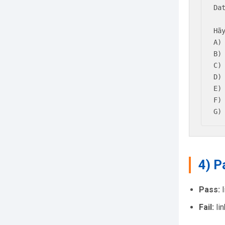
Dat
Hã
A)
B)
C)
D)
E)
F)
G)
4) P
Pass:
l
Fail:
lin