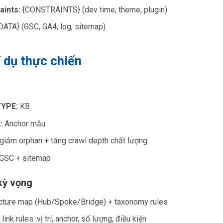
aints:
{CONSTRAINTS} (dev time, theme, plugin)
DATA} (GSC, GA4, log, sitemap)
í dụ thực chiến
TYPE:
KB
:
Anchor mẫu
giảm orphan + tăng crawl depth chất lượng
GSC + sitemap
kỳ vọng
ecture map (Hub/Spoke/Bridge) + taxonomy rules
 link rules: vị trí, anchor, số lượng, điều kiện