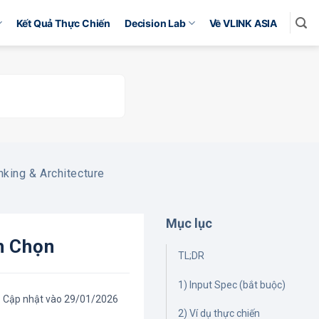
Kết Quả Thực Chiến
Decision Lab
Về VLINK ASIA
nking & Architecture
Mục lục
h Chọn
TL;DR
1) Input Spec (bắt buộc)
Cập nhật vào 29/01/2026
2) Ví dụ thực chiến