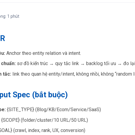
ong: 1 phút
DR
êu:
Anchor theo entity relation và intent.
 chuẩn:
sơ đồ kiến trúc → quy tắc link → backlog tối ưu → đo lại
 tắc:
link theo quan hệ entity/intent, không nhồi, không “random l
nput Spec (bắt buộc)
pe:
{SITE_TYPE} (Blog/KB/Ecom/Service/SaaS)
{SCOPE} (folder/cluster/10 URL/50 URL)
OAL} (crawl, index, rank, UX, conversion)