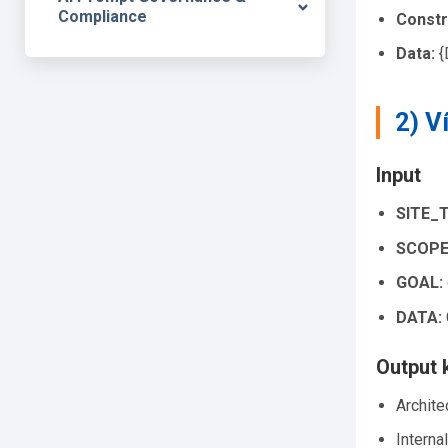
Compliance
Constr
Data:
{
2) V
Input
SITE_
SCOPE
GOAL:
DATA:
Output 
Archit
Internal