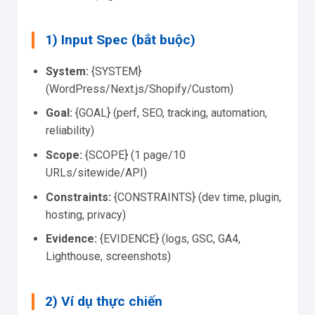
1) Input Spec (bắt buộc)
System:
{SYSTEM}
(WordPress/Next.js/Shopify/Custom)
Goal:
{GOAL} (perf, SEO, tracking, automation,
reliability)
Scope:
{SCOPE} (1 page/10
URLs/sitewide/API)
Constraints:
{CONSTRAINTS} (dev time, plugin,
hosting, privacy)
Evidence:
{EVIDENCE} (logs, GSC, GA4,
Lighthouse, screenshots)
2) Ví dụ thực chiến