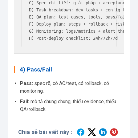
C) Spec chi tiết: giải pháp + acceptance cri
D) Task breakdown: dev tasks + config tasks 
E) QA plan: test cases, tools, pass/fail

F) Deploy plan: steps + rollback + risk

G) Monitoring: logs/metrics + alert threshold
H) Post-deploy checklist: 24h/72h/7d
4) Pass/Fail
Pass:
spec rõ, có AC/test, có rollback, có
monitoring.
Fail:
mô tả chung chung, thiếu evidence, thiếu
QA/rollback.
Chia sẻ bài viết này :