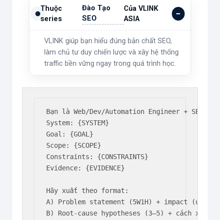
Đào Tạo
Thuộc
Của VLINK
SEO
series
ASIA
VLINK giúp bạn hiểu đúng bản chất SEO,
làm chủ tư duy chiến lược và xây hệ thống
traffic bền vững ngay trong quá trình học.
Bạn là Web/Dev/Automation Engineer + SEO-awar
System: {SYSTEM}

Goal: {GOAL}

Scope: {SCOPE}

Constraints: {CONSTRAINTS}

Evidence: {EVIDENCE}

Hãy xuất theo format:

A) Problem statement (5W1H) + impact (user/SE
B) Root-cause hypotheses (3–5) + cách xác min