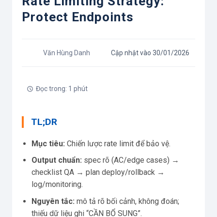
Rate Limiting Strategy:
Protect Endpoints
Văn Hùng Danh
Cập nhật vào 30/01/2026
Đọc trong: 1 phút
TL;DR
Mục tiêu:
Chiến lược rate limit để bảo vệ.
Output chuẩn:
spec rõ (AC/edge cases) →
checklist QA → plan deploy/rollback →
log/monitoring.
Nguyên tắc:
mô tả rõ bối cảnh, không đoán;
thiếu dữ liệu ghi “CẦN BỔ SUNG”.