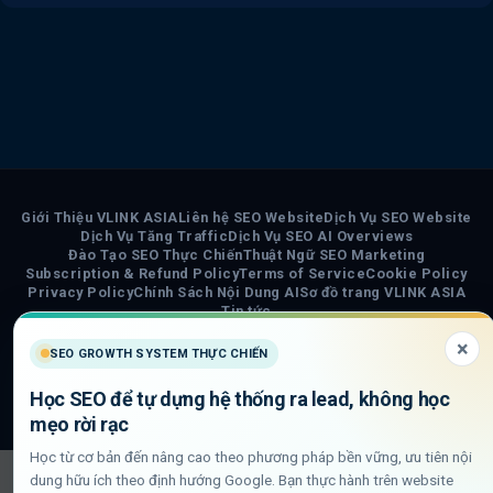
Giới Thiệu VLINK ASIA
Liên hệ SEO Website
Dịch Vụ SEO Website
Dịch Vụ Tăng Traffic
Dịch Vụ SEO AI Overviews
Đào Tạo SEO Thực Chiến
Thuật Ngữ SEO Marketing
Subscription & Refund Policy
Terms of Service
Cookie Policy
Privacy Policy
Chính Sách Nội Dung AI
Sơ đồ trang VLINK ASIA
Tin tức
×
COPYRIGHT 2026 ©
VLINK ASIA
SEO GROWTH SYSTEM THỰC CHIẾN
Visa
PayPal
Stripe
MasterCard
Cash
Học SEO để tự dựng hệ thống ra lead, không học
On
mẹo rời rạc
Delivery
Học từ cơ bản đến nâng cao theo phương pháp bền vững, ưu tiên nội
dung hữu ích theo định hướng Google. Bạn thực hành trên website