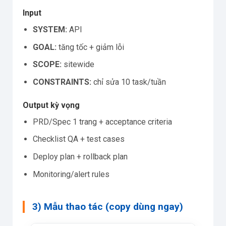
Input
SYSTEM:
API
GOAL:
tăng tốc + giảm lỗi
SCOPE:
sitewide
CONSTRAINTS:
chỉ sửa 10 task/tuần
Output kỳ vọng
PRD/Spec 1 trang + acceptance criteria
Checklist QA + test cases
Deploy plan + rollback plan
Monitoring/alert rules
3) Mẫu thao tác (copy dùng ngay)