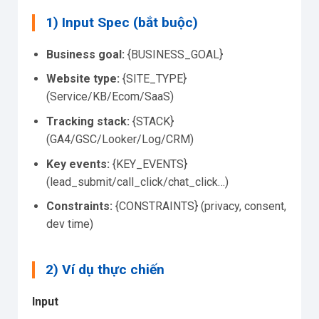
1) Input Spec (bắt buộc)
Business goal:
{BUSINESS_GOAL}
Website type:
{SITE_TYPE}
(Service/KB/Ecom/SaaS)
Tracking stack:
{STACK}
(GA4/GSC/Looker/Log/CRM)
Key events:
{KEY_EVENTS}
(lead_submit/call_click/chat_click…)
Constraints:
{CONSTRAINTS} (privacy, consent,
dev time)
2) Ví dụ thực chiến
Input