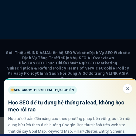
Giới Thiệu VLINK ASIA
Liên hệ SEO Website
Dịch Vụ SEO Website
Dịch Vụ Tăng Traffic
Dịch Vụ SEO AI Overviews
Đào Tạo SEO Thực Chiến
Thuật Ngữ SEO Marketing
Subscription & Refund Policy
Terms of Service
Cookie Policy
Privacy Policy
Chính Sách Nội Dung AI
Sơ đồ trang VLINK ASIA
Tin tức
×
SEO GROWTH SYSTEM THỰC CHIẾN
COPYRIGHT 2026 ©
VLINK ASIA
Visa
PayPal
Stripe
MasterCard
Cash
Học SEO để tự dựng hệ thống ra lead, không học
On
mẹo rời rạc
Delivery
Học từ cơ bản đến nâng cao theo phương pháp bền vững, ưu tiên nội
dung hữu ích theo định hướng Google. Bạn thực hành trên website
thật để xây Goal Map, Keyword Map, Pillar/Cluster, Entity, Schema,