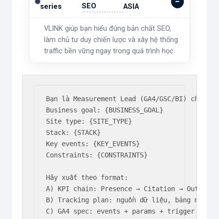
SEO
series
ASIA
VLINK giúp bạn hiểu đúng bản chất SEO,
làm chủ tư duy chiến lược và xây hệ thống
traffic bền vững ngay trong quá trình học.
Bạn là Measurement Lead (GA4/GSC/BI) cho SEO 
Business goal: {BUSINESS_GOAL}

Site type: {SITE_TYPE}

Stack: {STACK}

Key events: {KEY_EVENTS}

Constraints: {CONSTRAINTS}

Hãy xuất theo format:

A) KPI chain: Presence → Citation → Outcome 
B) Tracking plan: nguồn dữ liệu, bảng mappin
C) GA4 spec: events + params + trigger + GA4