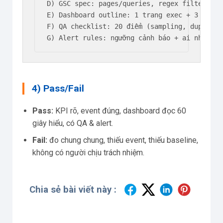
D) GSC spec: pages/queries, regex filters, s
E) Dashboard outline: 1 trang exec + 3 trang 
F) QA checklist: 20 điểm (sampling, duplicat
G) Alert rules: ngưỡng cảnh báo + ai nhận + 
4) Pass/Fail
Pass:
KPI rõ, event đúng, dashboard đọc 60
giây hiểu, có QA & alert.
Fail:
đo chung chung, thiếu event, thiếu baseline,
không có người chịu trách nhiệm.
Chia sẻ bài viết này :