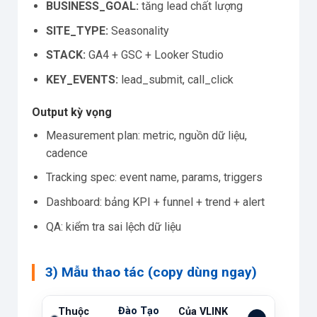
BUSINESS_GOAL:
tăng lead chất lượng
SITE_TYPE:
Seasonality
STACK:
GA4 + GSC + Looker Studio
KEY_EVENTS:
lead_submit, call_click
Output kỳ vọng
Measurement plan: metric, nguồn dữ liệu,
cadence
Tracking spec: event name, params, triggers
Dashboard: bảng KPI + funnel + trend + alert
QA: kiểm tra sai lệch dữ liệu
3) Mẫu thao tác (copy dùng ngay)
Đào Tạo
Thuộc
Của VLINK