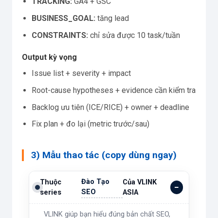
TRACKING:
GA4 + GSC
BUSINESS_GOAL:
tăng lead
CONSTRAINTS:
chỉ sửa được 10 task/tuần
Output kỳ vọng
Issue list + severity + impact
Root-cause hypotheses + evidence cần kiểm tra
Backlog ưu tiên (ICE/RICE) + owner + deadline
Fix plan + đo lại (metric trước/sau)
3) Mẫu thao tác (copy dùng ngay)
Đào Tạo
Thuộc
Của VLINK
SEO
series
ASIA
VLINK giúp bạn hiểu đúng bản chất SEO,