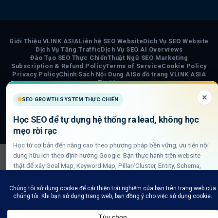
Giới Thiệu VLINK ASIA
Liên hệ SEO Website
Dịch Vụ SEO Website
Dịch Vụ Tăng Traffic
Dịch Vụ SEO AI Overviews
Đào Tạo SEO Thực Chiến
Thuật Ngữ SEO Marketing
Subscription & Refund Policy
Terms of Service
Cookie Policy
Privacy Policy
Chính Sách Nội Dung AI
Sơ đồ trang VLINK ASIA
Tin tức
×
SEO GROWTH SYSTEM THỰC CHIẾN
COPYRIGHT 2026 ©
VLINK ASIA
Visa
PayPal
Stripe
MasterCard
Cash
Học SEO để tự dựng hệ thống ra lead, không học
On
mẹo rời rạc
Delivery
Học từ cơ bản đến nâng cao theo phương pháp bền vững, ưu tiên nội
dung hữu ích theo định hướng Google. Bạn thực hành trên website
thật để xây Goal Map, Keyword Map, Pillar/Cluster, Entity, Schema,
DLN internal link và QA GSC/GA4.
Xem lộ trình học SEO thực chiến