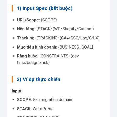
1) Input Spec (bắt buộc)
URL/Scope:
{SCOPE}
Nền tảng:
{STACK} (WP/Shopify/Custom)
Tracking:
{TRACKING} (GA4/GSC/Log/CrUX)
Mục tiêu kinh doanh:
{BUSINESS_GOAL}
Ràng buộc:
{CONSTRAINTS} (dev
time/budget/risk)
2) Ví dụ thực chiến
Input
SCOPE:
Sau migration domain
STACK:
WordPress