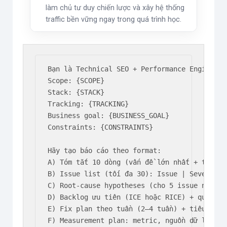
làm chủ tư duy chiến lược và xây hệ thống
traffic bền vững ngay trong quá trình học.
Bạn là Technical SEO + Performance Engineer.

Scope: {SCOPE}

Stack: {STACK}

Tracking: {TRACKING}

Business goal: {BUSINESS_GOAL}

Constraints: {CONSTRAINTS}

Hãy tạo báo cáo theo format:

A) Tóm tắt 10 dòng (vấn đề lớn nhất + tác độn
B) Issue list (tối đa 30): Issue | Severity 
C) Root-cause hypotheses (cho 5 issue nặng nh
D) Backlog ưu tiên (ICE hoặc RICE) + quick wi
E) Fix plan theo tuần (2–4 tuần) + tiêu chí D
F) Measurement plan: metric, nguồn dữ liệu, m